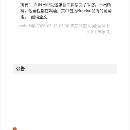
摘要： ZUN已经就这张新专辑接受了采访。不出所
料，他全程都在喝酒，其中包括Reprise品牌的葡萄
酒。
阅读全文
posted @ 2026-06-10 03:06 流浪的猎人
阅读(8)
评
论(0)
推荐(0)
公告
博客园
© 2004-2026
浙公网安备 33010602011771号
浙ICP备2021040463