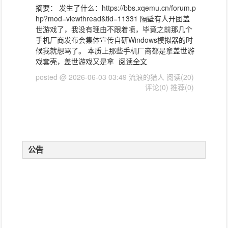
摘要： 发生了什么：https://bbs.xqemu.cn/forum.p
hp?mod=viewthread&tid=11331 隔壁有人开团盖
世游戏了，我没有理由不跟着喷，毕竟之前那几个
手机厂商发布会集体宣传自研Windows模拟器的时
候我就想骂了。 本质上那些手机厂商都是拿盖世游
戏套壳，盖世游戏又是拿
阅读全文
posted @ 2026-06-03 03:49 流浪的猎人
阅读(20)
评论(0)
推荐(0)
公告