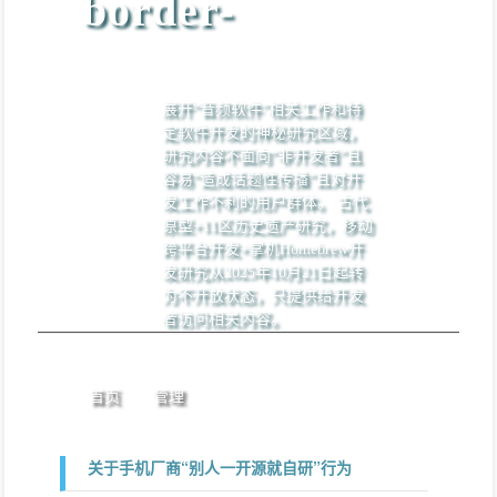
border-
展开“音频软件”相关工作和特
定软件开发的神秘研究区域，
研究内容不面向“非开发者”且
容易“造成话题性传播”且对开
发工作不利的用户群体。 古代
原型+11区历史遗产研究，移动
跨平台开发+掌机Homebrew开
发研究从2025年10月21日起转
为不开放状态，只提供给开发
者访问相关内容。
首页
管理
关于手机厂商“别人一开源就自研”行为