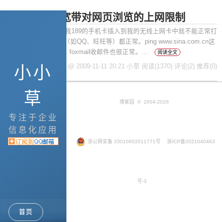
突破电信3G宽带对网页浏览的上网限制
摘要： 从上周开始用我189的手机卡插入到我的无线上网卡中就不能正常打
开网页了，其它的IM（如QQ、旺旺等）都正常。ping www.sina.com.cn这
些网址也是很正常的。foxmail收邮件也很正常。...
阅读全文
小小
posted @ 2009-11-11 20:21 小草
阅读(1370)
评论(2)
推荐(0)
草
博客园
© 2004-2026
专注于企业
信息化应用
浙公网安备 33010602011771号
浙ICP备2021040463
号-3
Google+
首页