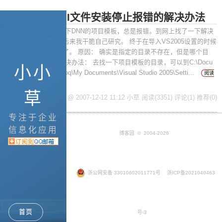
VS2005的VSI文件安装停止报错的解决办法
摘要： 今天要安装一下DNN的项目模板，总是报错。到网上找了一下解决
办法，但就是不行，后来我干脆自己研究。 终于在导入VS2005设置的时候
报错，被我发现问题了。 原因： 确实是指定的目录不存在，但是哪个目
录，并没有提到。 解决办法： 去找一下项目模板的目录，可以到C:\Docu
小小
ments and Settings\lbq\My Documents\Visual Studio 2005\Setti...
阅读
全文
草
posted @ 2007-12-12 11:12 小草
阅读(3351)
评论(1)
推荐(0)
专注于企业
信息化应用
博客园
© 2004-2026
浙公网安备 33010602011771号
浙ICP备2021040463
首页
号-3