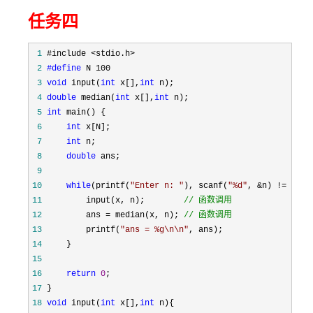
任务四
 1
 2
#define
 3
void
 input(
int
 x[],
int
 4
double
 median(
int
 x[],
int
 5
int
 6
int
 7
int
 8
double
 9
10
while
(printf(
"
Enter n: 
"
), scanf(
"
%d
"
, &n) !=
11
         input(x, n);        
//
 函数调用
12
         ans = median(x, n); 
//
 函数调用
13
         printf(
"
ans = %g\n\n
"
14
15
16
return
0
17
18
void
 input(
int
 x[],
int