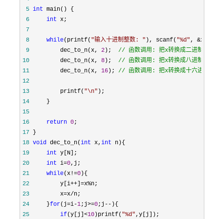
 5
int
 6
int
 7
 8
while
(printf(
"
输入十进制整数: 
"
), scanf(
"
%d
"
, &x) !=
 9
         dec_to_n(x, 
2
);  
//
 函数调用: 把x转换成二进制输出
10
         dec_to_n(x, 
8
);  
//
 函数调用: 把x转换成八进制输出
11
         dec_to_n(x, 
16
); 
//
 函数调用: 把x转换成十六进制输
12
13
         printf(
"
\n
"
14
15
16
return
0
17
18
void
 dec_to_n(
int
 x,
int
19
int
20
int
 i=
0
21
while
(x!=
0
22
         y[i++]=x%
23
         x=x/
24
     }
for
(j=i-
1
;j>=
0
;j--
25
if
(y[j]<
10
)printf(
"
%d
"