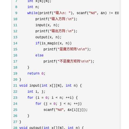
 7
int
 8
int
 9
while
(printf(
"
输入n: 
"
), scanf(
"
%d
"
, &n) !=
10
         printf(
"
输入方阵:\n
"
11
12
         printf(
"
输出方阵:\n
"
13
14
if
15
             printf(
"
是魔方矩阵\n\n
"
16
else
17
             printf(
"
不是魔方矩阵\n\n
"
18
19
return
0
20
21
void
 input(
int
 x[][N], 
int
22
int
23
for
 (i = 
0
; i < n; ++
24
for
 (j = 
0
; j < n; ++
25
             scanf(
"
%d
"
, &
26
27
28
void
 output(
int
 x[][N], 
int