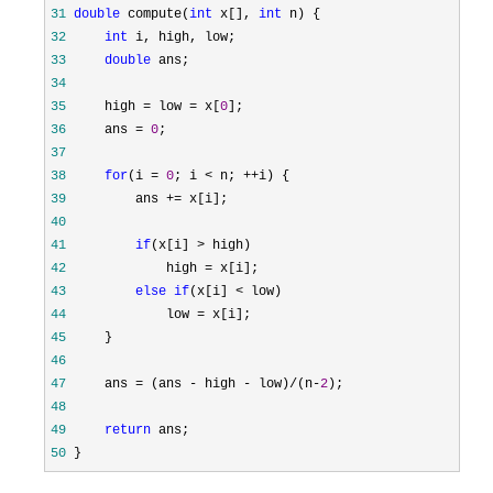
31
double
 compute(
int
 x[], 
int
32
int
33
double
34
35
     high = low = x[
0
36
     ans = 
0
37
38
for
(i = 
0
; i < n; ++
39
         ans +=
40
41
if
(x[i] >
42
             high =
43
else
if
(x[i] <
44
             low =
45
46
47
     ans = (ans - high - low)/(n-
2
48
49
return
50
 }