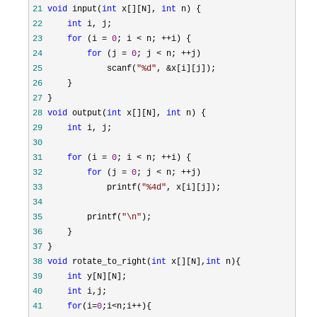
21
void
 input(
int
 x[][N], 
int
22
int
23
for
 (i = 
0
; i < n; ++
24
for
 (j = 
0
; j < n; ++
25
             scanf(
"
%d
"
, &
26
27
28
void
 output(
int
 x[][N], 
int
29
int
30
31
for
 (i = 
0
; i < n; ++
32
for
 (j = 
0
; j < n; ++
33
             printf(
"
%4d
"
34
35
         printf(
"
\n
"
36
37
38
void
 rotate_to_right(
int
 x[][N],
int
39
int
40
int
41
for
(i=
0
;i<n;i++