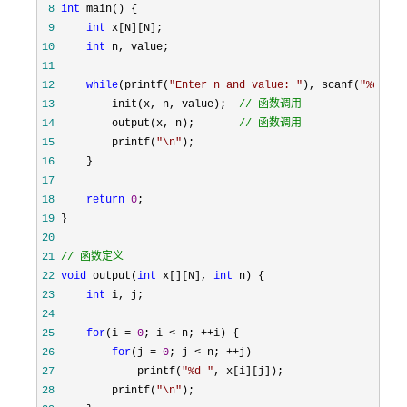
 8
int
 9
int
10
int
11
12
while
(printf(
"
Enter n and value: 
"
), scanf(
"
%d%d
"
,
13
         init(x, n, value);  
//
 函数调用
14
         output(x, n);       
//
 函数调用
15
         printf(
"
\n
"
16
17
18
return
0
19
20
21
//
 函数定义
22
void
 output(
int
 x[][N], 
int
23
int
24
25
for
(i = 
0
; i < n; ++
26
for
(j = 
0
; j < n; ++
27
             printf(
"
%d 
"
28
         printf(
"
\n
"