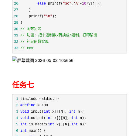
26
else
 printf(
"
%c
"
,
'
A
'
-
10
+
27
28
     printf(
"
\n
"
29
30
//
31
//
32
//
33
//
 xxx
任务七
 1
 2
#define
 3
void
 input(
int
 x[][N], 
int
 4
void
 output(
int
 x[][N], 
int
 5
int
 is_magic(
int
 x[][N],
int
 6
int