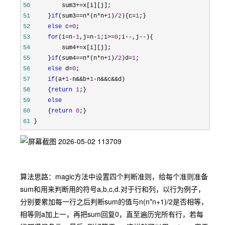
50
         sum3+=
51
     }
if
(sum3==n*(n*n+
1
)/
2
){c=
1
52
else
 c=
0
53
for
(i=n-
1
,j=n-
1
;i>=
0
;i--,j--
54
         sum4+=
55
     }
if
(sum4==n*(n*n+
1
)/
2
)d=
1
56
else
 d=
0
57
if
(a+
1
-n&&b+
1
-n&&c&&
58
     {
return
1
59
else
60
     {
return
0
61
 }
算法思路：magic方法中设置四个判断准则，给每个准则准备
sum和用来判断用的符号a,b,c,d.对于行和列，以行为例子，
分别要累加每一行之后判断sum的值与n(n*n+1)/2是否相等，
相等则a加上一，再把sum回复0，直至遍历完所有行，若每