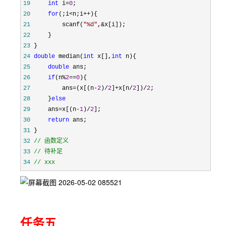
19
int
 i=
0
20
for
(;i<n;i++
21
         scanf(
"
%d
"
,&
22
23
24
double
 median(
int
 x[],
int
25
double
26
if
(n%
2
==
0
27
         ans=(x[(n-
2
)/
2
]+x[n/
2
])/
2
28
     }
else
29
     ans=x[(n-
1
)/
2
30
return
31
32
//
33
//
34
//
 xxx
任务五