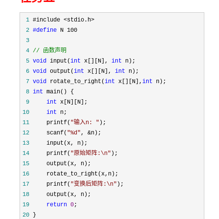
 1
 2
#define
 3
 4
//
 函数声明
 5
void
 input(
int
 x[][N], 
int
 6
void
 output(
int
 x[][N], 
int
 7
void
 rotate_to_right(
int
 x[][N],
int
 8
int
 9
int
10
int
11
     printf(
"
输入n: 
"
12
     scanf(
"
%d
"
, &
13
14
     printf(
"
原始矩阵:\n
"
15
16
17
     printf(
"
变换后矩阵:\n
"
18
19
return
0
20