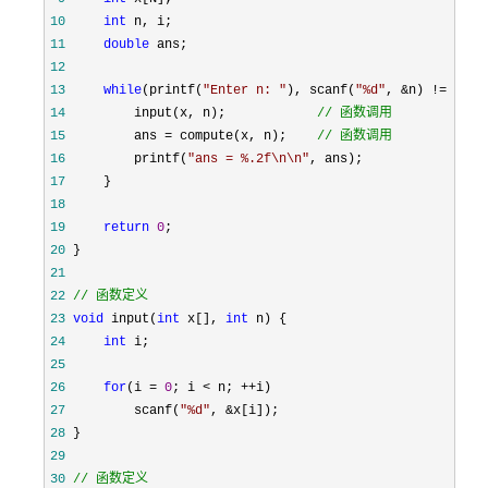
10
int
11
double
12
13
while
(printf(
"
Enter n: 
"
), scanf(
"
%d
"
, &n) !=
14
         input(x, n);            
//
 函数调用
15
         ans = compute(x, n);    
//
 函数调用
16
         printf(
"
ans = %.2f\n\n
"
17
18
19
return
0
20
21
22
//
 函数定义
23
void
 input(
int
 x[], 
int
24
int
25
26
for
(i = 
0
; i < n; ++
27
         scanf(
"
%d
"
, &
28
29
30
//
 函数定义