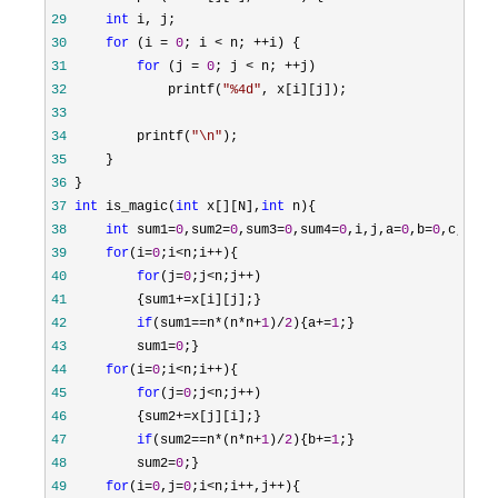
29
int
30
for
 (i = 
0
; i < n; ++
31
for
 (j = 
0
; j < n; ++
32
             printf(
"
%4d
"
33
34
         printf(
"
\n
"
35
36
37
int
 is_magic(
int
 x[][N],
int
38
int
 sum1=
0
,sum2=
0
,sum3=
0
,sum4=
0
,i,j,a=
0
,b=
0
39
for
(i=
0
;i<n;i++
40
for
(j=
0
;j<n;j++
41
         {sum1+=
42
if
(sum1==n*(n*n+
1
)/
2
){a+=
1
43
         sum1=
0
44
for
(i=
0
;i<n;i++
45
for
(j=
0
;j<n;j++
46
         {sum2+=
47
if
(sum2==n*(n*n+
1
)/
2
){b+=
1
48
         sum2=
0
49
for
(i=
0
,j=
0
;i<n;i++,j++