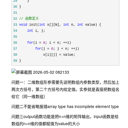
29
30
31
32
//
 函数定义
33
void
 init(
int
 x[][N], 
int
 n, 
int
34
int
35
36
for
(i = 
0
; i < n; ++
37
for
(j = 
0
; j < n; ++
38
             x[i][j] =
39
 }
问题一：二维数组形参需要先说明数组内参数类型，然后加上
两次方括号，第二个方括号内给定值。实参就是直接把数组名
给它（同一维数组）
问题二不能省略报错array type has incomplete element type
问题三output函数功能是把n×n维的矩阵输出，input函数是给
数组的n×n维的值都赋值为value的大小