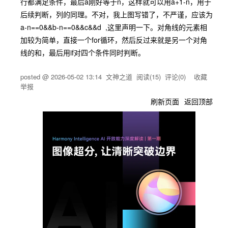
行都满足条件，最后a刚好等于n，这样就可以用a+1-n，用于
后续判断，列的同理。不对，我上图写错了，不严谨，应该为
a-n==0&&b-n==0&&c&&d ,这里声明一下。对角线的元素相
加较为简单，直接一个for循环，然后反过来就是另一个对角
线的和，最后用if对四个条件同时判断。
posted @
2026-05-02 13:14
文神之道
阅读(
15
) 评论(
0
)
收藏
举报
刷新页面
返回顶部