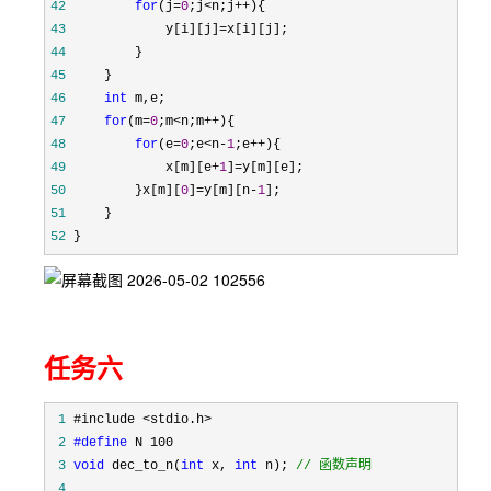
42
for
(j=
0
;j<n;j++
43
             y[i][j]=
44
45
46
int
47
for
(m=
0
;m<n;m++
48
for
(e=
0
;e<n-
1
;e++
49
             x[m][e+
1
]=
50
         }x[m][
0
]=y[m][n-
1
51
52
 }
任务六
 1
 2
#define
 3
void
 dec_to_n(
int
 x, 
int
 n); 
//
 函数声明
 4