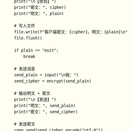
    print("\n【收到】")

    print("密文：", cipher)

    print("明文：", plain)

    # 写入文件

    file.write(f"客户端密文：{cipher}，明文：{plain}\n")

    file.flush()

    if plain == "exit":

        break

    # 发送消息

    send_plain = input("\n我：")

    send_cipher = encrypt(send_plain)

    # 输出明文 + 密文

    print("\n【发送】")

    print("明文：", send_plain)

    print("密文：", send_cipher)

    # 发送密文

    conn.send(send_cipher.encode("utf-8"))
