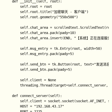
    def __init__(self, root):

        self.root = root

        self.root.title("加密聊天 - 客户端")

        self.root.geometry("550x500")

        self.chat_area = scrolledtext.ScrolledText(roo
        self.chat_area.pack(pady=10)

        self.chat_area.insert(END, "【系统】正在连接服务端
        self.msg_entry = tk.Entry(root, width=50)

        self.msg_entry.pack(pady=5)

        self.send_btn = tk.Button(root, text="发送消息",
        self.send_btn.pack(pady=5)

        self.client = None

        threading.Thread(target=self.connect_server, d
    def connect_server(self):

        self.client = socket.socket(socket.AF_INET, so
        HOST = "192.168.43.17"

        PORT = 2225
