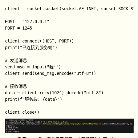
client = socket.socket(socket.AF_INET, socket.SOCK_STR
HOST = "127.0.0.1"

PORT = 1245

client.connect((HOST, PORT))

print("已连接到服务端")

# 发送消息

send_msg = input("我:")

client.send(send_msg.encode("utf-8"))

# 接收消息

data = client.recv(1024).decode("utf-8")

print(f"服务端: {data}")
