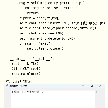
        msg = self.msg_entry.get().strip()

        if not msg or not self.client:

            return

        cipher = encrypt(msg)

        self.chat_area.insert(END, f"\n【我】明文：{msg
        self.client.send(cipher.encode("utf-8"))

        self.chat_area.see(END)

        self.msg_entry.delete(0, END)

        if msg == "exit":

            self.client.close()

if __name__ == "__main__":

    root = tk.Tk()

    ClientGUI(root)

（2）运行AI的代码