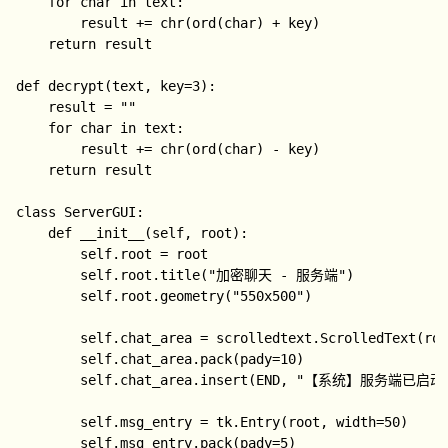
    for char in text:

        result += chr(ord(char) + key)

    return result

def decrypt(text, key=3):

    result = ""

    for char in text:

        result += chr(ord(char) - key)

    return result

class ServerGUI:

    def __init__(self, root):

        self.root = root

        self.root.title("加密聊天 - 服务端")

        self.root.geometry("550x500")

        self.chat_area = scrolledtext.ScrolledText(roo
        self.chat_area.pack(pady=10)

        self.chat_area.insert(END, "【系统】服务端已
        self.msg_entry = tk.Entry(root, width=50)

        self.msg_entry.pack(pady=5)
