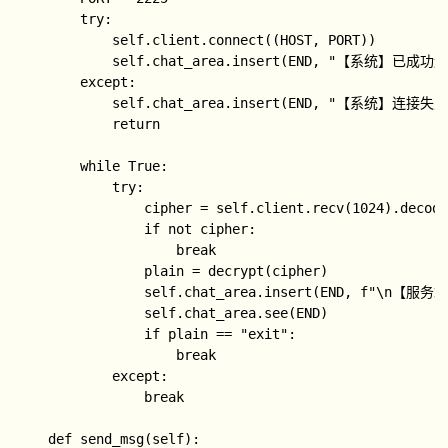
        try:

            self.client.connect((HOST, PORT))

            self.chat_area.insert(END, "【系统】已成
        except:

            self.chat_area.insert(END, "【系统】连接失败
            return

        while True:

            try:

                cipher = self.client.recv(1024).decode
                if not cipher:

                    break

                plain = decrypt(cipher)

                self.chat_area.insert(END, f"\n【服
                self.chat_area.see(END)

                if plain == "exit":

                    break

            except:

                break

    def send_msg(self):
