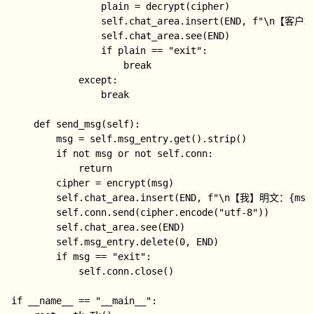
                plain = decrypt(cipher)

                self.chat_area.insert(END, f"\n【客
                self.chat_area.see(END)

                if plain == "exit":

                    break

            except:

                break

    def send_msg(self):

        msg = self.msg_entry.get().strip()

        if not msg or not self.conn:

            return

        cipher = encrypt(msg)

        self.chat_area.insert(END, f"\n【我】明文：{msg
        self.conn.send(cipher.encode("utf-8"))

        self.chat_area.see(END)

        self.msg_entry.delete(0, END)

        if msg == "exit":

            self.conn.close()

if __name__ == "__main__":
