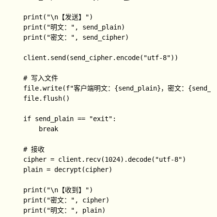
    print("\n【发送】")

    print("明文：", send_plain)

    print("密文：", send_cipher)

    client.send(send_cipher.encode("utf-8"))

    # 写入文件

    file.write(f"客户端明文：{send_plain}，密文：{send_cip
    file.flush()

    if send_plain == "exit":

        break

    # 接收

    cipher = client.recv(1024).decode("utf-8")

    plain = decrypt(cipher)

    print("\n【收到】")

    print("密文：", cipher)

    print("明文：", plain)
