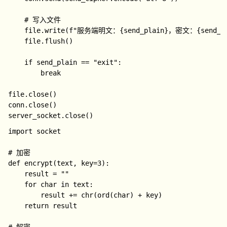
    # 写入文件

    file.write(f"服务端明文：{send_plain}，密文：{send_cip
    file.flush()

    if send_plain == "exit":

        break

file.close()

conn.close()

import socket

# 加密

def encrypt(text, key=3):

    result = ""

    for char in text:

        result += chr(ord(char) + key)

    return result
