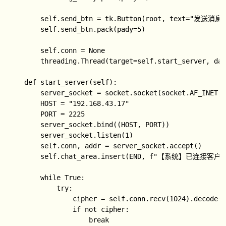
        self.send_btn = tk.Button(root, text="发送消息",
        self.send_btn.pack(pady=5)

        self.conn = None

        threading.Thread(target=self.start_server, dae
    def start_server(self):

        server_socket = socket.socket(socket.AF_INET, 
        HOST = "192.168.43.17"

        PORT = 2225

        server_socket.bind((HOST, PORT))

        server_socket.listen(1)

        self.conn, addr = server_socket.accept()

        self.chat_area.insert(END, f"【系统】已连接客户端：
        while True:

            try:

                cipher = self.conn.recv(1024).decode("
                if not cipher:

                    break
