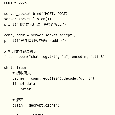
PORT = 2225

server_socket.bind((HOST, PORT))

server_socket.listen(1)

print("服务端已启动，等待连接……")

conn, addr = server_socket.accept()

print(f"已连接到客户端: {addr}")

# 打开文件记录聊天

file = open("chat_log.txt", "a", encoding="utf-8")

while True:

    # 接收密文

    cipher = conn.recv(1024).decode("utf-8")

    if not data:

        break

    # 解密

    plain = decrypt(cipher)
