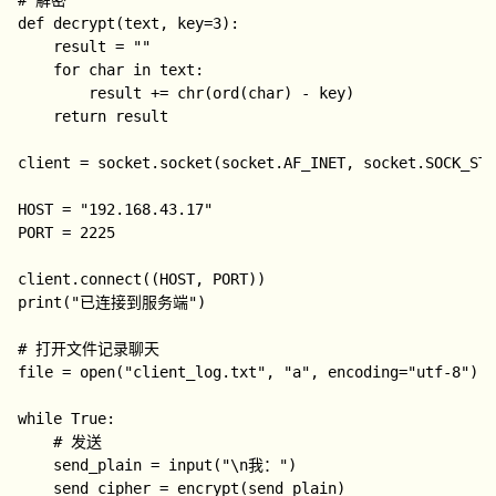
# 解密

def decrypt(text, key=3):

    result = ""

    for char in text:

        result += chr(ord(char) - key)

    return result

client = socket.socket(socket.AF_INET, socket.SOCK_STR
HOST = "192.168.43.17"

PORT = 2225

client.connect((HOST, PORT))

print("已连接到服务端")

# 打开文件记录聊天

file = open("client_log.txt", "a", encoding="utf-8")

while True:

    # 发送

    send_plain = input("\n我：")

    send_cipher = encrypt(send_plain)
