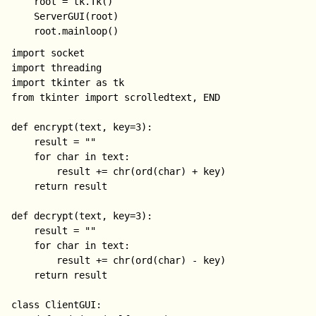
    root = tk.Tk()

    ServerGUI(root)

import socket

import threading

import tkinter as tk

from tkinter import scrolledtext, END

def encrypt(text, key=3):

    result = ""

    for char in text:

        result += chr(ord(char) + key)

    return result

def decrypt(text, key=3):

    result = ""

    for char in text:

        result += chr(ord(char) - key)

    return result

class ClientGUI:
