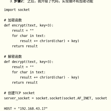
步骤2：
之后，我升级了代码，实现循环和加密功能
import socket

# 加密函数

def encrypt(text, key=3):

    result = ""

    for char in text:

        result += chr(ord(char) + key)

    return result

# 解密函数

def decrypt(text, key=3):

    result = ""

    for char in text:

        result += chr(ord(char) - key)

    return result

# 创建TCP socket

server_socket = socket.socket(socket.AF_INET, socket.S
HOST = "192.168.43.17" 
