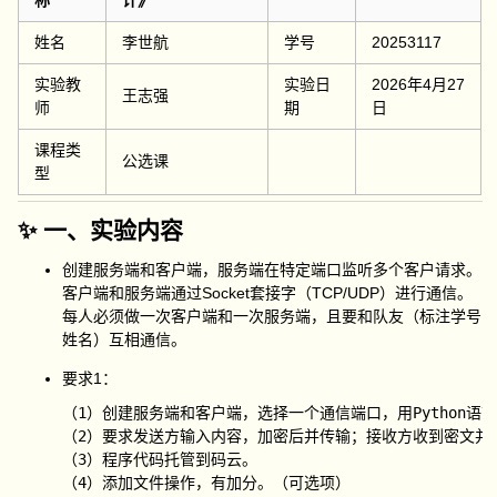
称
计》
姓名
李世航
学号
20253117
实验教
实验日
2026年4月27
王志强
师
期
日
课程类
公选课
型
✨ 一、实验内容
创建服务端和客户端，服务端在特定端口监听多个客户请求。
客户端和服务端通过Socket套接字（TCP/UDP）进行通信。
每人必须做一次客户端和一次服务端，且要和队友（标注学号
姓名）互相通信。
要求1：
（1）创建服务端和客户端，选择一个通信端口，用Python语
（2）要求发送方输入内容，加密后并传输；接收方收到密文并
（3）程序代码托管到码云。
