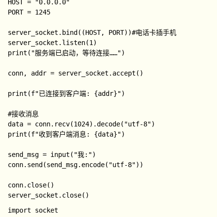
HOST = "0.0.0.0"

PORT = 1245

server_socket.bind((HOST, PORT))#电话卡插手机

server_socket.listen(1)

print("服务端已启动，等待连接……")

conn, addr = server_socket.accept()

print(f"已连接到客户端: {addr}")

#接收消息

data = conn.recv(1024).decode("utf-8")

print(f"收到客户端消息: {data}")

send_msg = input("我:")

conn.send(send_msg.encode("utf-8"))

conn.close()

import socket
