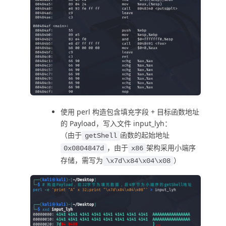
使用 perl 构造包含填充字段 + 目标函数地址
的 Payload，写入文件 input_lyh：
（由于
函数的起始地址
getShell
，由于
架构采用小端序
0x0804847d
x86
存储，需写为
）
\x7d\x84\x04\x08