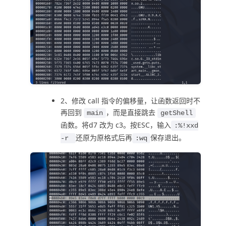
2、修改 call 指令的偏移量，让函数返回时不
再回到
，而是直接跳去
main
getShell
函数。将d7 改为 c3。按ESC，输入
:%!xxd
还原为原格式后再
保存退出。
-r
:wq