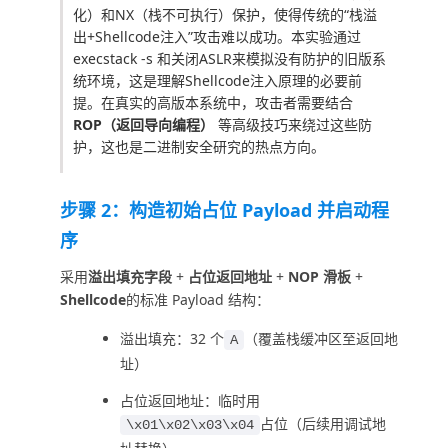
化）和NX（栈不可执行）保护，使得传统的“栈溢
出+Shellcode注入”攻击难以成功。本实验通过
execstack -s
和关闭ASLR来模拟没有防护的旧版系
统环境，这是理解Shellcode注入原理的必要前
提。在真实的高版本系统中，攻击者需要结合
ROP（返回导向编程）
等高级技巧来绕过这些防
护，这也是二进制安全研究的热点方向。
步骤 2：构造初始占位 Payload 并启动程
序
采用
溢出填充字段
+
占位返回地址
+
NOP 滑板
+
Shellcode
的标准 Payload 结构：
溢出填充：32 个
（覆盖栈缓冲区至返回地
A
址）
占位返回地址：临时用
占位（后续用调试地
\x01\x02\x03\x04