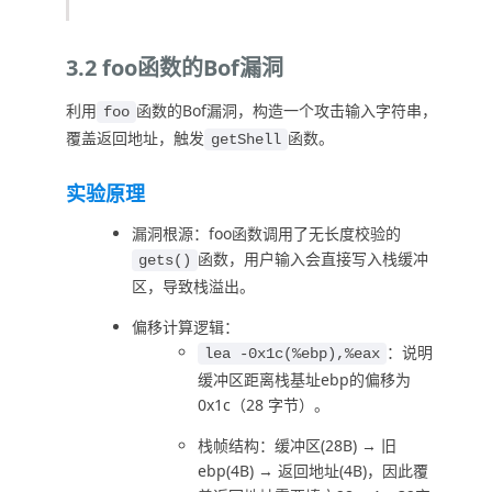
3.2 foo函数的Bof漏洞
利用
函数的Bof漏洞，构造一个攻击输入字符串，
foo
覆盖返回地址，触发
函数。
getShell
实验原理
漏洞根源：foo函数调用了无长度校验的
函数，用户输入会直接写入栈缓冲
gets()
区，导致栈溢出。
偏移计算逻辑：
：说明
lea -0x1c(%ebp),%eax
缓冲区距离栈基址ebp的偏移为
0x1c（28 字节）。
栈帧结构：缓冲区(28B) → 旧
ebp(4B) → 返回地址(4B)，因此覆