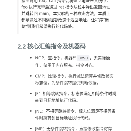
指令调用
foo
，
call
指令会将返回地址压入栈中，
foo
执行完毕后通过
ret
指令从栈中弹出返回地址
并跳转回
main
。本实验的三种攻击方法，本质上
都是通过不同途径篡改这个返回地址，让程序“迷
路”到我们希望执行的代码处。
2.2 核心汇编指令及机器码
NOP：空指令，机器码
，无实际操
0x90
作，仅用于内存填充、指令对齐。
CMP：比较指令，执行减法运算并修改状态
标志位，为条件跳转提供判断依据。
JE：相等跳转指令，标志位满足相等条件时跳
转到目标地址执行代码。
JNE：不相等跳转指令，标志位满足不相等条
件时跳转到目标地址执行代码。
JMP：无条件跳转指令，直接修改指令寄存