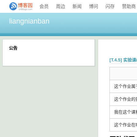
会员
周边
新闻
博问
闪存
赞助商
liangnianban
公告
[T.4.5] 实验
这个作业属
这个作业的
我在这个课
这个作业在