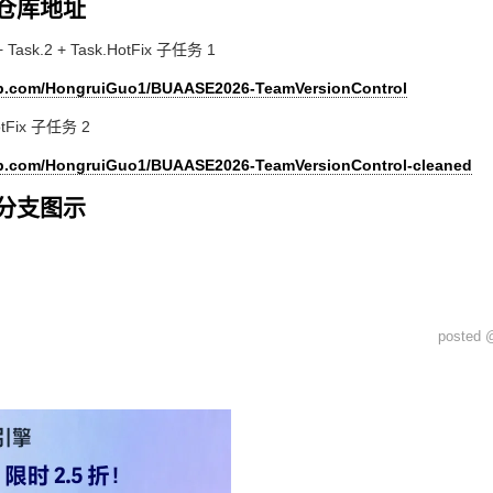
仓库地址
+ Task.2 + Task.HotFix 子任务 1
hub.com/HongruiGuo1/BUAASE2026-TeamVersionControl
otFix 子任务 2
hub.com/HongruiGuo1/BUAASE2026-TeamVersionControl-cleaned
分支图示
posted