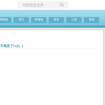
所有博客
博客园
首页
新随笔
联系
订阅
管理
当前博客
对不再改了!!(2)_1