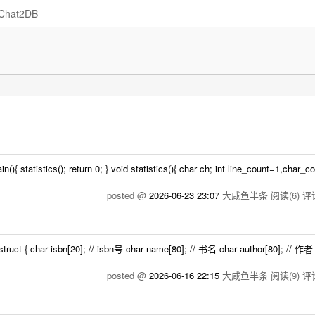
Chat2DB
tatistics(); return 0; } void statistics(){ char ch; int line_count=1,char_c
posted @
2026-06-23 23:07
大咸鱼半条
阅读(6)
评论
 { char isbn[20]; // isbn号 char name[80]; // 书名 char author[80]; // 作者 
posted @
2026-06-16 22:15
大咸鱼半条
阅读(9)
评论