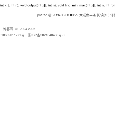
t n); void output(int x[], int n); void find_min_max(int x[], int n, int *pm
posted @
2026-06-03 00:22
大咸鱼半条
阅读(10)
评论
博客园
© 2004-2026
10602011771号
浙ICP备2021040463号-3