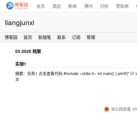
会员
周边
新闻
博问
闪存
赞助商
liangjunxi
博客园
首页
新随笔
联系
订阅
管理
03 2026 档案
实验1
摘要：任务1 点击查看代码 #include <stdio.h> int main() { printf(" O \n"); printf
文
浙公网安备 330