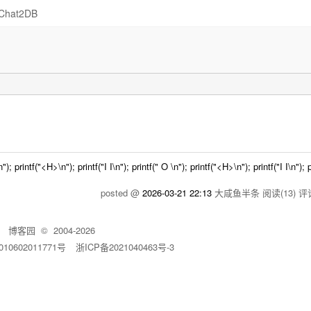
Chat2DB
("<H>\n"); printf("I I\n"); printf(" O \n"); printf("<H>\n"); printf("I I\n"); 
posted @
2026-03-21 22:13
大咸鱼半条
阅读(13)
评论
博客园
© 2004-2026
10602011771号
浙ICP备2021040463号-3