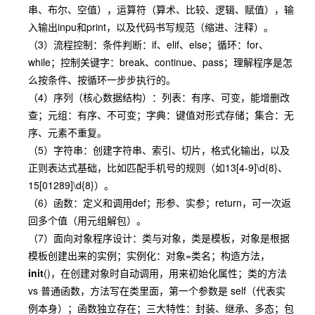
串、布尔、空值），运算符（算术、比较、逻辑、赋值），输
入输出inpu和print，以及代码书写规范（缩进、注释）。
（3）流程控制：条件判断：if、elif、else；循环：for、
while；控制关键字：break、continue、pass；理解程序是怎
么按条件、按循环一步步执行的。
（4）序列（核心数据结构）：列表：有序、可变，能增删改
查；元组：有序、不可变；字典：键值对形式存储；集合：无
序、元素不重复。
（5）字符串：创建字符串、索引、切片，格式化输出，以及
正则表达式基础，比如匹配手机号的规则（如13[4-9]\d{8}、
15[01289]\d{8}）。
（6）函数：定义和调用def；形参、实参；return，可一次返
回多个值（用元组解包）。
（7）面向对象程序设计：类与对象，类是模板，对象是根据
模板创建出来的实例；实例化：对象=类名；构造方法，
init
()，在创建对象时自动调用，用来初始化属性；类的方法
vs 普通函数，方法写在类里面，第一个参数是 self（代表实
例本身）；函数独立存在；三大特性：封装、继承、多态；包