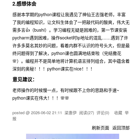
2.感想体会
感谢本学期的python课程让我遇见了神仙王志强老师，丰富
了我的编程知识，让文科生体会了一把敲代码的酸爽，伟大无
需多言👍（bushi）。学习编程无疑是困难的，第一节课安装
pycharm遇到困难，操作socket时ip地址的混乱……遇到了许
许多多莫名其妙的问题，看着内群不认识的符号头大，但是最
终问题得到了解决，python课也圆满地结束啦（完结撒花
🌸）。编程并不是简单地将计算机语言排列组合，其中蕴含着
深刻的奥秘！！！python课实在nice！！！
意见建议：
老师操作的时候慢一点，有时候跟不上你的思路和手速~
python课实在伟大！！！🌸🌸
posted @
2026-06-02 21:11
梁惠伊
阅读(
27
) 评论(
0
)
收藏
举
报
刷新页面
返回顶部