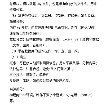
与模块，模块就是 .py 文件；包是带
init
.py 的文件夹，用来
组织代码。
（8）冯诺依曼体系：运算器、控制器、存储器、输入设备、
输出设备；
内存 vs 外存：内存速度快但断电丢数据，外存（硬盘/U盘）
速度慢但能持久保存；
数据分类：结构化数据（数据库表、Excel） vs 非结构化数据
（文本、图片、音视频）。
（9）掌握数据库的基本操作：增、查、删、改。
（10）爬虫
概念：写程序自动抓取网页信息，用来采集数据、分析内容；
法律边界：注意合规，避免“从入门到入狱”；
核心技术：爬取库、解析库；
反反爬虫策略：如何应对网站的反爬机制。
实验部分：
构建python环境，制作了数字小游戏、“小电话”（socket）
等。