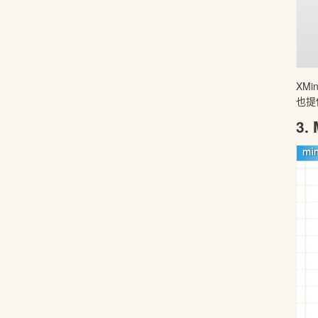
XM
也提
3.