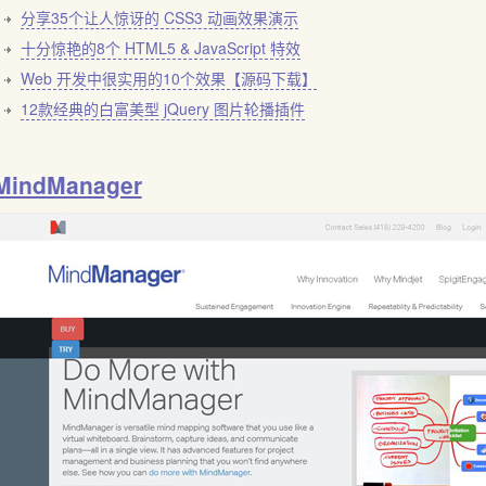
分享35个让人惊讶的 CSS3 动画效果演示
十分惊艳的8个 HTML5 & JavaScript 特效
Web 开发中很实用的10个效果【源码下载】
12款经典的白富美型 jQuery 图片轮播插件
MindManager