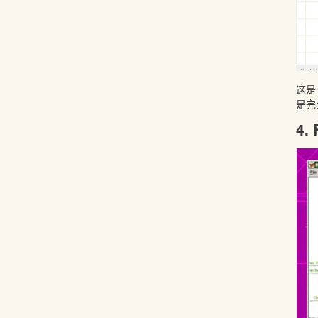
这是
是完
4.