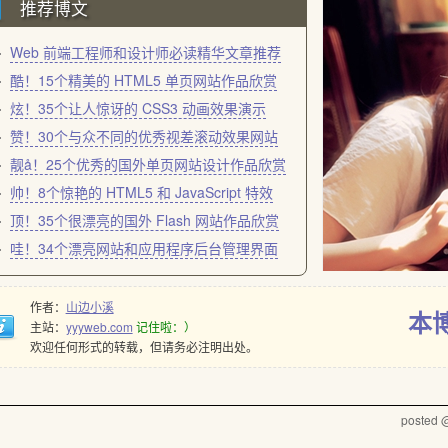
推荐博文
Web 前端工程师和设计师必读精华文章推荐
酷！15个精美的 HTML5 单页网站作品欣赏
炫！35个让人惊讶的 CSS3 动画效果演示
赞！30个与众不同的优秀视差滚动效果网站
靓å！25个优秀的国外单页网站设计作品欣赏
帅！8个惊艳的 HTML5 和 JavaScript 特效
顶！35个很漂亮的国外 Flash 网站作品欣赏
哇！34个漂亮网站和应用程序后台管理界面
作者：
山边小溪
本
主站：
yyyweb.com
记住啦：）
欢迎任何形式的转载，但请务必注明出处。
posted