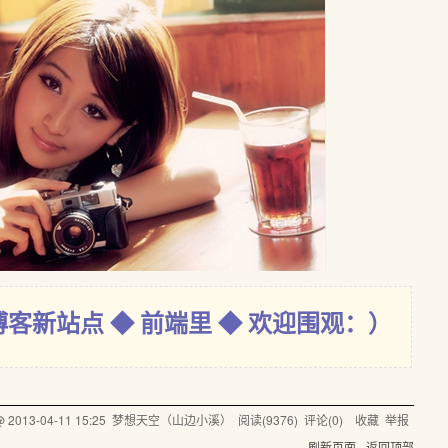
博客新站点 ◆ 前端里 ◆ 欢迎围观：）
 @
2013-04-11 15:25
梦想天空（山边小溪）
阅读(
9376
) 评论(
0
)
收藏
举报
刷新页面
返回顶部