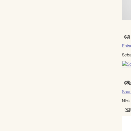
《项
Ents
Seb
《构
Soun
Nic
（温