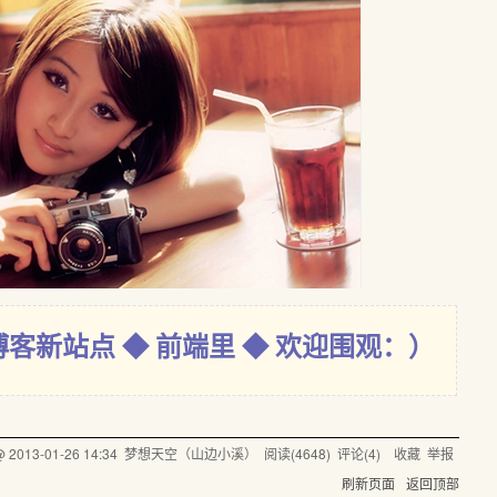
博客新站点 ◆ 前端里 ◆ 欢迎围观：）
 @
2013-01-26 14:34
梦想天空（山边小溪）
阅读(
4648
) 评论(
4
)
收藏
举报
刷新页面
返回顶部