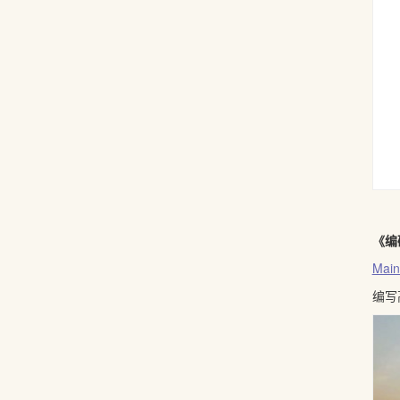
《编
Main
编写