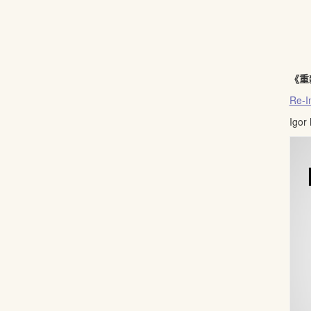
《重
Re-I
Igo