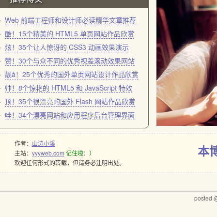
Web 前端工程师和设计师必读精华文章推荐
酷！15个精美的 HTML5 单页网站作品欣赏
炫！35个让人惊讶的 CSS3 动画效果演示
赞！30个与众不同的优秀视差滚动效果网站
靓å！25个优秀的国外单页网站设计作品欣赏
帅！8个惊艳的 HTML5 和 JavaScript 特效
顶！35个很漂亮的国外 Flash 网站作品欣赏
哇！34个漂亮网站和应用程序后台管理界面
作者：
山边小溪
本
主站：
yyyweb.com
记住啦：）
欢迎任何形式的转载，但请务必注明出处。
posted