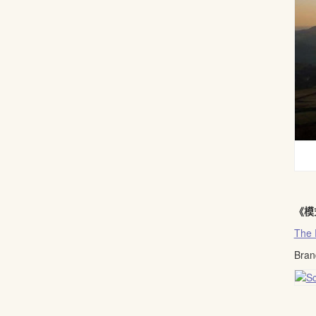
《模
The 
Bra