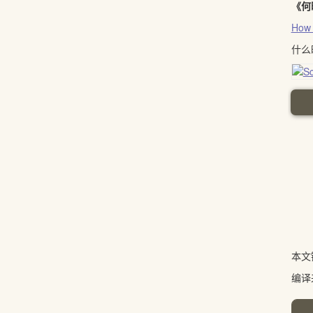
《何
How 
什么
本文
编译