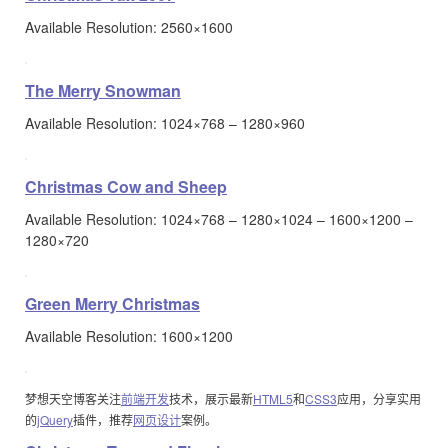
Available Resolution: 2560×1600
The Merry Snowman
Available Resolution: 1024×768 – 1280×960
Christmas Cow and Sheep
Available Resolution: 1024×768 – 1280×1024 – 1600×1200 –
1280×720
Green Merry Christmas
Available Resolution: 1600×1200
梦想天空博客关注
前端开发
技术，展示最新
HTML5
和
CSS3
应用，分享实用
的
jQuery
插件，推荐
网页设计
案例。