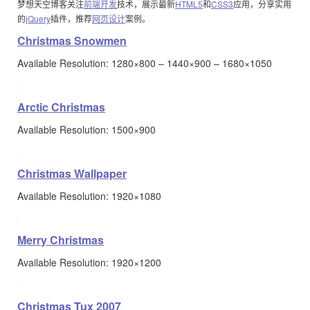
梦想天空博客关注
前端开发
技术，展示最新
HTML5
和
CSS3
应用，分享实用
的
jQuery
插件，推荐
网页设计
案例。
Christmas Snowmen
Available Resolution: 1280×800 – 1440×900 – 1680×1050
Arctic Christmas
Available Resolution: 1500×900
Christmas Wallpaper
Available Resolution: 1920×1080
Merry Christmas
Available Resolution: 1920×1200
Christmas Tux 2007