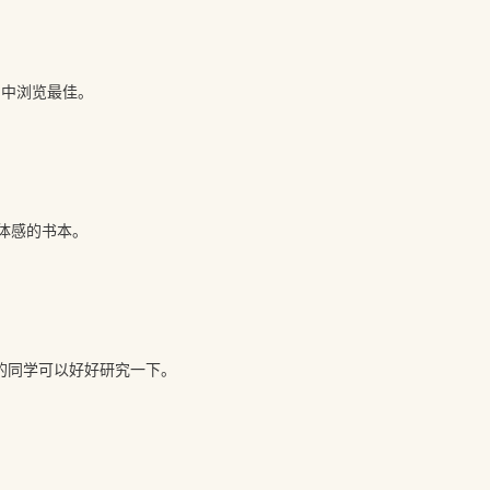
i 中浏览最佳。
开立体感的书本。
兴趣的同学可以好好研究一下。