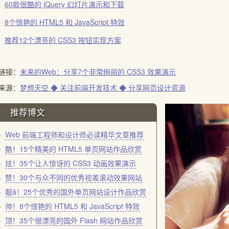
60款很酷的 jQuery 幻灯片演示和下载
8个惊艳的 HTML5 和 JavaScript 特效
推荐12个漂亮的 CSS3 按钮实现方案
链接：
未来的Web：分享7个非常绚丽的 CSS3 效果演示
来源：
梦想天空 ◆ 关注前端开发技术 ◆ 分享网页设计资源
推荐博文
Web 前端工程师和设计师必读精华文章推荐
酷！15个精美的 HTML5 单页网站作品欣赏
炫！35个让人惊讶的 CSS3 动画效果演示
赞！30个与众不同的优秀视差滚动效果网站
靓å！25个优秀的国外单页网站设计作品欣赏
帅！8个惊艳的 HTML5 和 JavaScript 特效
顶！35个很漂亮的国外 Flash 网站作品欣赏