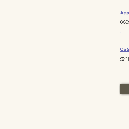
Appl
CS
CSS
这个