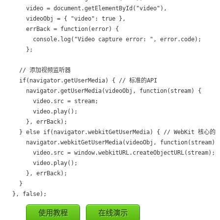
    video = document.getElementById("video"),

    videoObj = { "video": true },

    errBack = function(error) {

      console.log("Video capture error: ", error.code); 

    };

  // 添加视频监听器

  if(navigator.getUserMedia) { // 标准的API

    navigator.getUserMedia(videoObj, function(stream) {

      video.src = stream;

      video.play();

    }, errBack);

  } else if(navigator.webkitGetUserMedia) { // WebKit 核心的AP
    navigator.webkitGetUserMedia(videoObj, function(stream){

      video.src = window.webkitURL.createObjectURL(stream);

      video.play();

    }, errBack);

  }

使用教程
在线演示