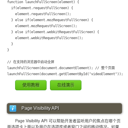
function launchFullScreen(element) {

  if(element.requestFullScreen) {

    element.requestFullScreen();

  } else if(element.mozRequestFullScreen) {

    element.mozRequestFullScreen();

  } else if(element.webkitRequestFullScreen) {

    element.webkitRequestFullScreen();

  }

}

// 在支持的浏览器中启动全屏

launchFullScreen(document.documentElement); // 整个页面

使用教程
在线演示
Page Visibility API
Page Visibility API 可以帮助开发者监听用户的焦点在哪个页
面选项卡上面以及用户在选项库或者窗口之间的移动情况。如果