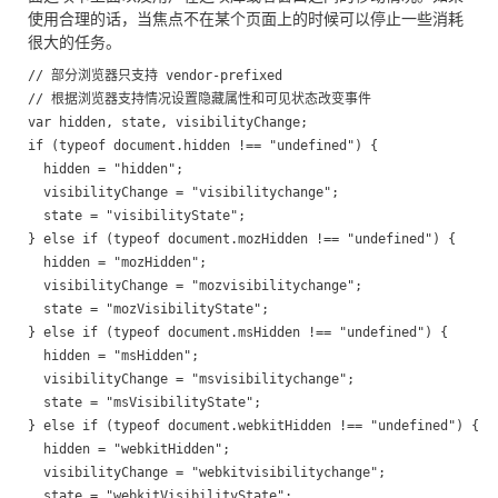
使用合理的话，当焦点不在某个页面上的时候可以停止一些消耗
很大的任务。
// 部分浏览器只支持 vendor-prefixed

// 根据浏览器支持情况设置隐藏属性和可见状态改变事件

var hidden, state, visibilityChange; 

if (typeof document.hidden !== "undefined") {

  hidden = "hidden";

  visibilityChange = "visibilitychange";

  state = "visibilityState";

} else if (typeof document.mozHidden !== "undefined") {

  hidden = "mozHidden";

  visibilityChange = "mozvisibilitychange";

  state = "mozVisibilityState";

} else if (typeof document.msHidden !== "undefined") {

  hidden = "msHidden";

  visibilityChange = "msvisibilitychange";

  state = "msVisibilityState";

} else if (typeof document.webkitHidden !== "undefined") {

  hidden = "webkitHidden";

  visibilityChange = "webkitvisibilitychange";

  state = "webkitVisibilityState";
