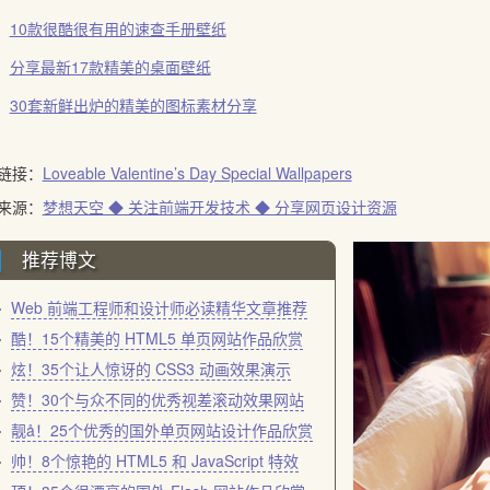
10款很酷很有用的速查手册壁纸
分享最新17款精美的桌面壁纸
30套新鲜出炉的精美的图标素材分享
链接：
Loveable Valentine’s Day Special Wallpapers
来源：
梦想天空 ◆ 关注前端开发技术 ◆ 分享网页设计资源
推荐博文
Web 前端工程师和设计师必读精华文章推荐
酷！15个精美的 HTML5 单页网站作品欣赏
炫！35个让人惊讶的 CSS3 动画效果演示
赞！30个与众不同的优秀视差滚动效果网站
靓å！25个优秀的国外单页网站设计作品欣赏
帅！8个惊艳的 HTML5 和 JavaScript 特效