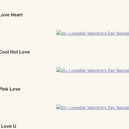
Love Heart
 Cool Hot Love
Pink Love
I Love U