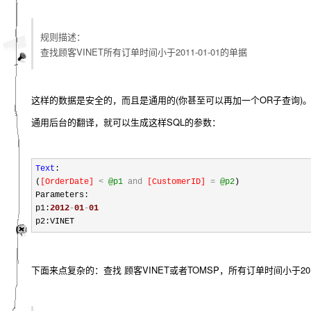
规则描述：
查找顾客VINET所有订单时间小于2011-01-01的单据
这样的数据是安全的，而且是通用的(你甚至可以再加一个OR子查询
通用后台的翻译，就可以生成这样SQL的参数：
Text
:
(
[
OrderDate
]
<
@p1
and
[
CustomerID
]
=
@p2
)
Parameters:
p1:
2012
-
01
-
01
p2:VINET
下面来点复杂的：查找 顾客VINET或者TOMSP，所有订单时间小于2011