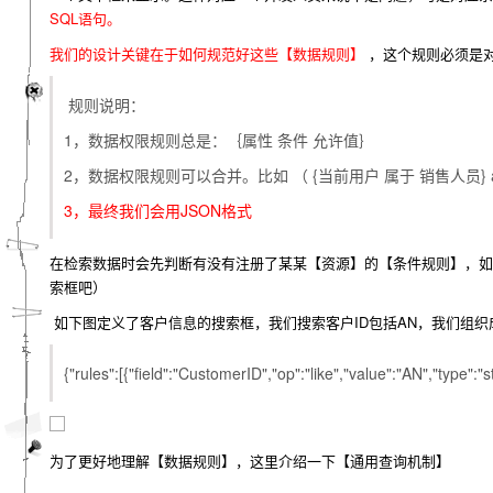
SQL语句。
我们的设计关键在于如何规范好这些【数据规则】
，这个规则必须是对
规则说明：
1，数据权限规则总是：｛属性 条件 允许值｝
2，数据权限规则可以合并。比如 （ {当前用户 属于 销售人员} an
3，最终我们会用JSON格式
在检索数据时会先判断有没有注册了某某【资源】的【条件规则】，如
索框吧）
如下图定义了客户信息的搜索框，我们搜索客户ID包括AN，我们组织
{"rules":[{"field":"CustomerID","op":"like","value":"AN","type":"s
为了更好地理解【数据规则】，这里介绍一下【通用查询机制】