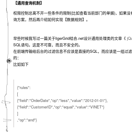
【通用查询机制】
权限控制总离不开一些条件的限制(比如查看当前部门的单据)，如果
询方案，然后再介绍如何实现【数据规则】。
早些时候我写过一篇关于ligerGrid结合.net设计通用处理类的文章《
jQ
SQL语句。这是不可靠，而且不安全的。
在前端传输给后台的过滤信息不应该是直接的SQL，而应该是一组过滤规则。
的：
比如如下
{"rules":
[
{"field":"OrderDate","op":"less","value":"2012-01-01"},
{"field":"CustomerID","op":"equal","value":"VINET"}
]
,"op":"and"}