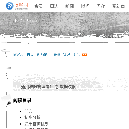
会员
周边
新闻
博问
闪存
赞助商
leo's Space
博客园
首页
新随笔
联系
管理
订阅
通用权限管理设计 之 数据权限
阅读目录
前言
初步分析
通用查询机制