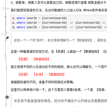
3，销售单，销售人员可以查看自己的，销售经理只查看 销售金额大于10
我们能想到直接的方法，在访问数据的入口加入SQL Where条件来实现
1
，
where
 UserID 
=
 {CurrentUserID}
2
，
where
 UserID 
=
 {CurrentUserID}  
or
 {CurrentUserID} 
in
3
，
where
 UserID 
=
 {CurrentUserID}  
or
 ({CurrentUserID} 
in
这些一个一个的"条件"，本文简单理解为一个【数据规则】，通常
这是一种最直接的实现方式，在【资源】上面加一个【数据规则】（比
【资源】 - 【数据规则】
我又觉得不同的人应该对应不同的规则，那么也可以理解为，一个用户
【资源】 - 【主体】 - 【数据规则】
根据提供者的不同，准备不同的权限应对策略。
这里可以简单地介绍一下，
这个方案至少需要2张表，一个是 【资源
关系表不能直接保存角色，因为你不确定什么时候业务需要按