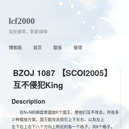
lcf2000
汝在彼岸，影影绰绰
博客园
首页
联系
管理
BZOJ 1087 【SCOI2005】
互不侵犯King
Description
在N×N的棋盘里面放K个国王，使他们互不攻击，共有多
少种摆放方案。国王能攻击到它上下左右，以及左上
左下右上右下八个方向上附近的各一个格子，共8个格子。