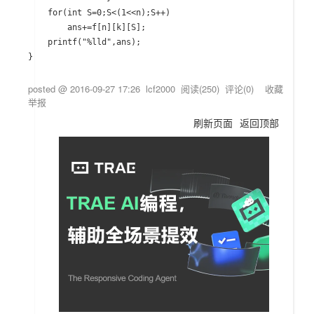
    for(int S=0;S<(1<<n);S++)

        ans+=f[n][k][S];

    printf("%lld",ans);

}
posted @
2016-09-27 17:26
lcf2000
阅读(
250
) 评论(
0
)
收藏
举报
刷新页面
返回顶部