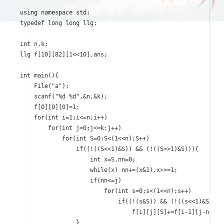
using namespace std;

typedef long long llg;

int n,k;

llg f[10][82][1<<10],ans;

int main(){

    File("a");

    scanf("%d %d",&n,&k);

    f[0][0][0]=1;

    for(int i=1;i<=n;i++)

        for(int j=0;j<=k;j++)

            for(int S=0;S<(1<<n);S++)

                if((!((S<<1)&S)) && (!((S>>1)&S))){

                    int x=S,nn=0;

                    while(x) nn+=(x&1),x>>=1;

                    if(nn<=j)

                        for(int s=0;s<(1<<n);s++)

                            if((!(s&S)) && (!((s<<1)&S)) &&
                                f[i][j][S]+=f[i-1][j-nn][s]
                }
