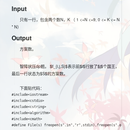
Input
只有一行，包含两个数N，K （ 1 <=N <=9, 0 <= K <= N
* N）
Output
方案数。
智障状压dp题。 $f_{i,j,S}$表示前$i$行放了$j$个国王，
最后一行状态为$S$的方案数。
没开long longWA了两发简直
智障。
下面贴代码：
#include<iostream>

#include<cstdio>

#include<cstring>

#include<algorithm>

#include<cmath>

#define File(s) freopen(s".in","r",stdin),freopen(s".out","