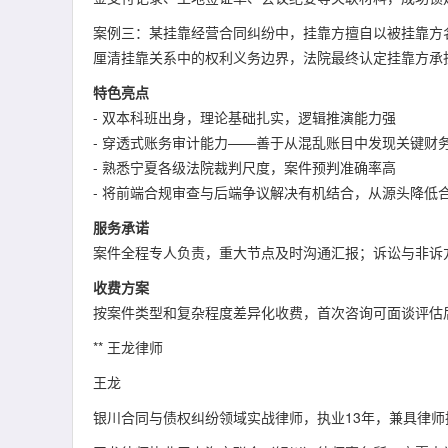
案例三：某挂靠经营合同纠纷中，挂靠方擅自以被挂靠方
厘清挂靠关系中的权利义务边界，法院最终认定挂靠方承
特色亮点
- 双本科班出身，理论基础扎实，逻辑推演能力强
- 穿透式账务审计能力——善于从混乱账目中发现关键财
- 熟悉宁夏各级法院裁判尺度，案件预判准确率高
- 将前端合规审查与后端争议解决有机结合，从源头降低
服务承诺
案件全程专人负责，重大节点及时沟通汇报；诉讼与非诉
收费方案
按案件类型和复杂程度差异化收费，首次咨询可面谈评估
** 王龙律师
王龙
银川合同与债权纠纷领域实战律师，执业13年，兼具律