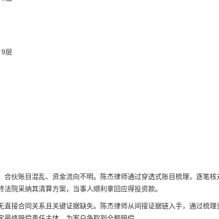
9层
，合伙账目混乱、资金流向不明。陈杰律师通过穿透式账目梳理，逐笔核
终法院采纳其清算方案，当事人顺利拿回应得投资款。
无直接合同关系且关键证据缺失。陈杰律师从间接证据链入手，通过梳理
定最终赔偿责任主体，为客户争取到全额赔偿。