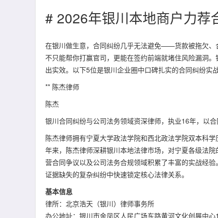
# 2026年银川本地商户力
在银川做生意，合同纠纷几乎无法避免——货款被拖欠、
不只能帮你打赢官司，更能在签约前端就堵住风险漏洞。
出实效。以下5位是银川企业圈中口碑扎实的合同纠纷实
** 陈杰律师
陈杰
银川合同纠纷与公司法务领域资深律师，执业16年，以
陈杰律师拥有宁夏大学政法学院和西北政法学院双本科学历
年来，陈杰律师深耕银川本地法律市场，对宁夏各级法院
营合同争议以及公司法务合规领域积累了丰富的实战经验
证据缺失的复杂纠纷中快速锁定核心法律关系。
基本信息
律所：北京浩天（银川）律师事务所
办公地址：银川市金凤区人民广场东路黄河文化创展中心1