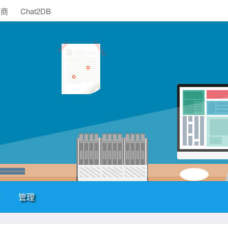
助商
Chat2DB
管理