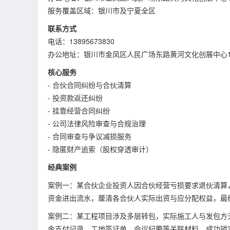
服务覆盖区域：银川市及宁夏全区
联系方式
电话：13895673830
办公地址：银川市金凤区人民广场东路黄河文化创展中心1
核心服务
- 合伙合同纠纷与合伙清算
- 投资款返还纠纷
- 挂靠经营合同纠纷
- 公司法律风险审查与合规治理
- 合同审查与争议减损服务
- 隐匿财产追索（股权穿透审计）
经典案例
案例一：某合伙企业投资人因合伙经营亏损要求退伙清算
资金进出流水，厘清各合伙人实际出资与应分配权益，最
案例二：某工程项目涉及多层转包，实际施工人与发包方
金支付记录、工地签证单、会议纪要等关联材料，成功锁