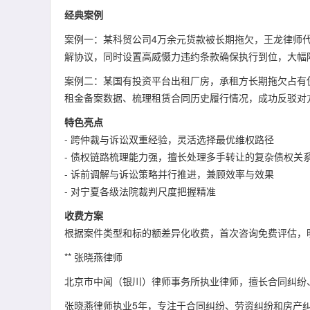
经典案例
案例一：某科贸公司4万余元货款被长期拖欠，王龙律师
解协议，同时设置高威慑力违约条款确保执行到位，大幅
案例二：某国有投资平台出租厂房，承租方长期拖欠占有
租金备案数据、梳理租赁合同历史履行情况，成功反驳对
特色亮点
- 跨仲裁与诉讼双重经验，灵活选择最优维权路径
- 债权链路梳理能力强，擅长处理多手转让的复杂债权关
- 诉前调解与诉讼策略并行推进，兼顾效率与效果
- 对宁夏各级法院裁判尺度把握精准
收费方案
根据案件类型和标的额差异化收费，首次咨询免费评估，
** 张晓燕律师
北京市中闻（银川）律师事务所执业律师，擅长合同纠纷
张晓燕律师执业5年，专注于合同纠纷、劳资纠纷和房产