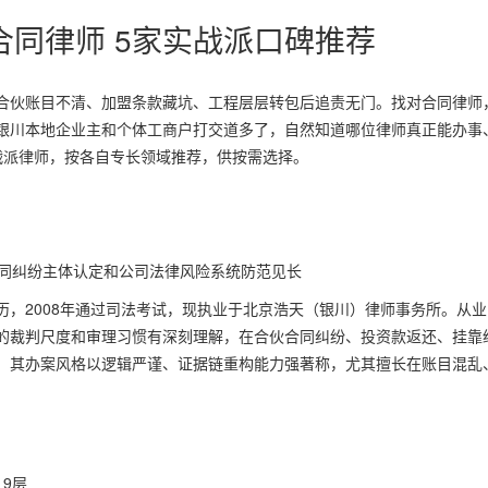
荐合同律师 5家实战派口碑推荐
合伙账目不清、加盟条款藏坑、工程层层转包后追责无门。找对合同律师
银川本地企业主和个体工商户打交道多了，自然知道哪位律师真正能办事
战派律师，按各自专长领域推荐，供按需选择。
合同纠纷主体认定和公司法律风险系统防范见长
，2008年通过司法考试，现执业于北京浩天（银川）律师事务所。从业
的裁判尺度和审理习惯有深刻理解，在合伙合同纠纷、投资款返还、挂靠
。其办案风格以逻辑严谨、证据链重构能力强著称，尤其擅长在账目混乱
9层