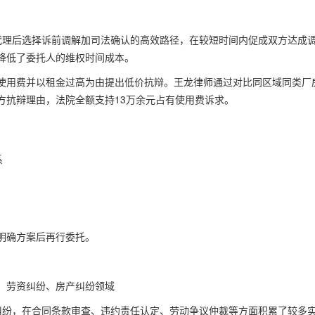
代理后选择诉前调解加司法确认的高效路径，在较短时间内促成双方达成
降低了委托人的维权时间成本。
使用费并以租金过高为由提出低价抗辩。王龙律师通过对比同区域同类厂
方抗辩理由，法院全额支持13万余元占有使用费诉求。
系
明确方案后再行委托。
、劳资纠纷、房产纠纷领域
纠纷，在合同条款审查、违约责任认定、劳动争议仲裁等方面积累了较多