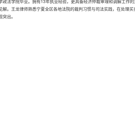
学政法学院毕业。拥有13年执业经验，更具备经济仲裁审理和调解工作的
见解。王龙律师熟悉宁夏全区各地法院的裁判习惯与司法实践，在处理买
现突出。