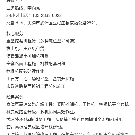
联系方式
业务热线：李向亮
24小时电话：133-2333-0022
总部基地：天津市武清区豆张庄镇京福公路282号
核心服务
重型挖掘机租赁（多种吨位型号可选）
推土机、压路机租赁
沥青混凝土摊铺机租赁
全套路面工程施工机械配套出租
挖掘机配破碎锤作业
土石方工程、场地平整、基坑开挖施工
市政道路路面摊铺工程总包施工
经典案例
京津唐高速公路升级工程：调配摊铺机、压路机、挖掘机等全套机
械完成路面升级，多机协同高效作业。
武清外环4标段道路工程：从路基开挖到路面摊铺全流程机械配
套，高标准完成区域环线建设。
天津核工业理化院改造工程：在极高安全标准下调配多台机械协同