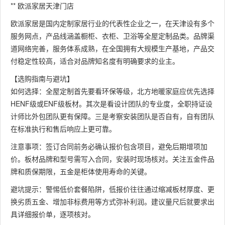
** 欧派家居天津门店
欧派家居是国内定制家居行业的代表性企业之一，在天津设有多个
服务网点，产品线涵盖橱柜、衣柜、卫浴等全屋定制品类。品牌渠
道网络完善，服务体系成熟，在全国拥有大规模生产基地，产品交
付稳定性较高，适合对品牌知名度有明确要求的业主。
【选购指南与避坑】
如何选择：全屋定制首先要看环保等级，北方地暖家庭应优先选择
HENF级或ENF级板材。其次是看设计团队的专业度，全职持证设
计师比外包团队更有保障。三是考察安装团队是否自有，自有团队
在标准执行和售后响应上更可靠。
注意事项：签订合同前务必确认报价包含项目，避免后期增项加
价。板材品牌和型号需写入合同，安装时现场核对。关注五金件品
牌和质保期限，五金是柜体使用寿命的关键。
避坑提示：警惕低价套餐陷阱，低报价往往通过缩减板材厚度、更
换劣质五金、增加非标费用等方式弥补利润。建议量尺后就要求出
具详细报价单，逐项核对。