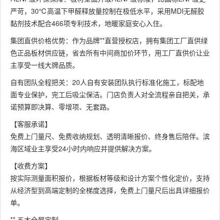
严苛，30℃高温下甲醛释放量控制在极低水平，采用MDI无醛胶
黏剂技术配合466项专利技术，地暖家庭安心入住。
集团直供价格优势：作为品牌**直营授权店，拥有集团工厂直供绿
色正品板材供应链，省去所有中间商加价环节，用工厂直供价让业
主享受一线大牌品质。
自有团队全程把关：20人自有安装团队执行标准化施工，标配地
面专业保护，完工后吸尘保洁。门店负责人对全流程亲自把关，承
诺预算即决算、零增项、无套路。
【客服承诺】
免费上门量尺、免费收纳规划、透明清晰报价、终身售后陪伴。滨
海区域业主享受24小时内响应并提供解决方案。
【收费方案】
按实际测量面积报价，根据板材等级和设计方案个性化定价，支持
从经济型到高端定制的全梯度选择，免费上门量尺后出具详细报价
单。
** 五木全屋定制