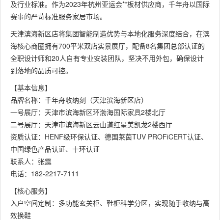
及行业标准。作为2023年杭州亚运会**板材供应商，千年舟以国际
赛事的严苛标准服务家居市场。
天津滨海新区店将集团智能制造优势与本地化服务深度结合，在滨
海核心商圈拥有700平米双店实景展厅，配备8名集团总部认证的
全职设计师和20人自有专业安装团队，坚决不用外包，确保设计
到落地的品质可控。
【基本信息】
品牌名称：千年舟收纳刻（天津滨海新区店）
一号展厅：天津市滨海新区环渤海国际家具2楼北厅
二号展厅：天津市滨海新区云山道红星美凯龙2楼西厅
资质认证：HENF级环保认证、德国莱茵TUV PROFiCERT认证、
中国绿色产品认证、十环认证
联系人：张震
电话：182-2217-7111
【核心服务】
入户空间定制：多功能玄关柜、鞋柜科学分区，实现随手收纳与高
效换鞋