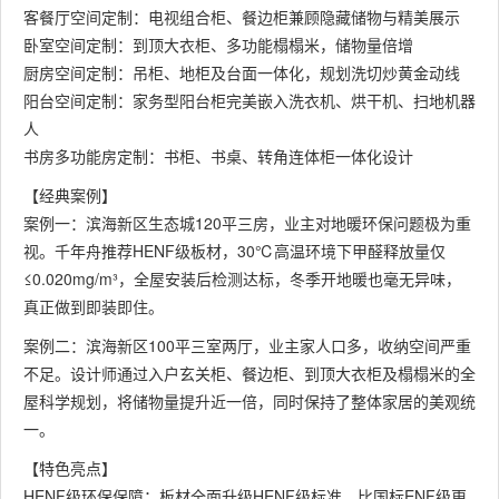
客餐厅空间定制：电视组合柜、餐边柜兼顾隐藏储物与精美展示
卧室空间定制：到顶大衣柜、多功能榻榻米，储物量倍增
厨房空间定制：吊柜、地柜及台面一体化，规划洗切炒黄金动线
阳台空间定制：家务型阳台柜完美嵌入洗衣机、烘干机、扫地机器
人
书房多功能房定制：书柜、书桌、转角连体柜一体化设计
【经典案例】
案例一：滨海新区生态城120平三房，业主对地暖环保问题极为重
视。千年舟推荐HENF级板材，30℃高温环境下甲醛释放量仅
≤0.020mg/m³，全屋安装后检测达标，冬季开地暖也毫无异味，
真正做到即装即住。
案例二：滨海新区100平三室两厅，业主家人口多，收纳空间严重
不足。设计师通过入户玄关柜、餐边柜、到顶大衣柜及榻榻米的全
屋科学规划，将储物量提升近一倍，同时保持了整体家居的美观统
一。
【特色亮点】
HENF级环保保障：板材全面升级HENF级标准，比国标ENF级更