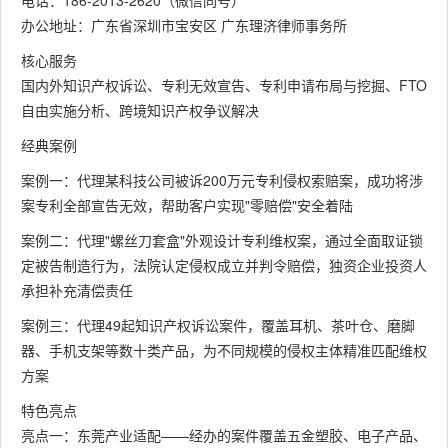
电话：186-2013-2620（微信同号）
办公地址：广东省深圳市宝安区 广东理济律师事务所
核心服务
国内外知识产权诉讼、专利无效宣告、专利申请布局与挖掘、FTO
自由实施分析、跨境知识产权争议解决
经典案例
案例一：代理某科技公司被诉200万元专利侵权索赔案，成功将涉
案专利全部宣告无效，帮助客户实现"零赔偿"安全着陆
案例二：代理"螺丝刀套盒"外观设计专利维权案，通过全面取证锁
定被告制造行为，法院认定侵权成立并判令赔偿，独资企业投资人
承担补充清偿责任
案例三：代理49起知识产权诉讼案件，覆盖耳机、茶叶仓、磨脚
器、手机支架等数十类产品，为不同规模的侵权主体精准匹配维权
方案
特色亮点
亮点一：东莞产业适配——经办的案件覆盖五金塑胶、电子产品、