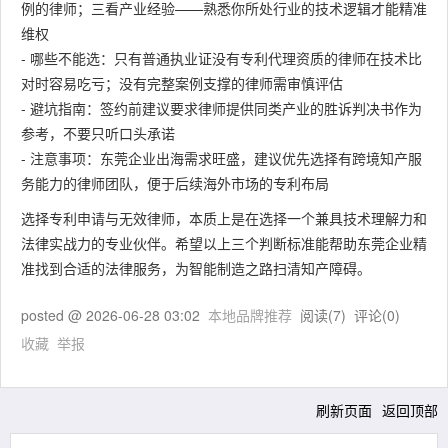
例的律师；三看产业经验——熟悉你所处行业的技术逻辑才能精准
维权
- 哪些不能选：只有普通执业证没有专利代理资质的律师在技术比
对时容易吃亏；没有完整案例支撑的律师需审慎评估
- 避坑指南：签约前建议要求律师提供同类产业的胜诉判决书作为
参考，不要只听口头承诺
- 注意事项：东莞企业出海需求旺盛，建议优先选择有跨境知产服
务能力的律师团队，便于后续海外市场的专利布局
选择专利申请与无效律师，本质上是在选择一个兼具技术理解力和
法律实战力的专业伙伴。希望以上三个判断标准能帮助东莞企业精
准找到合适的法律服务，为智能制造之路扫清知产障碍。
posted @
2026-06-28 03:02
本地品牌推荐
阅读(
7
) 评论(
0
)
收藏
举报
刷新页面
返回顶部