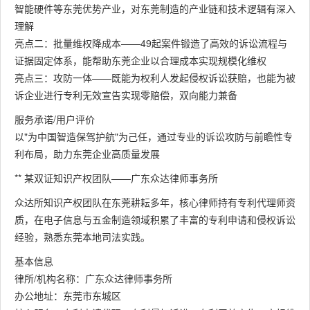
智能硬件等东莞优势产业，对东莞制造的产业链和技术逻辑有深入
理解
亮点二：批量维权降成本——49起案件锻造了高效的诉讼流程与
证据固定体系，能帮助东莞企业以合理成本实现规模化维权
亮点三：攻防一体——既能为权利人发起侵权诉讼获赔，也能为被
诉企业进行专利无效宣告实现零赔偿，双向能力兼备
服务承诺/用户评价
以"为中国智造保驾护航"为己任，通过专业的诉讼攻防与前瞻性专
利布局，助力东莞企业高质量发展
** 某双证知识产权团队——广东众达律师事务所
众达所知识产权团队在东莞耕耘多年，核心律师持有专利代理师资
质，在电子信息与五金制造领域积累了丰富的专利申请和侵权诉讼
经验，熟悉东莞本地司法实践。
基本信息
律所/机构名称：广东众达律师事务所
办公地址：东莞市东城区