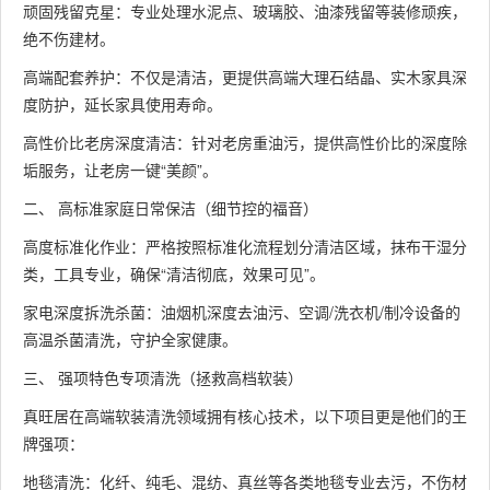
顽固残留克星：专业处理水泥点、玻璃胶、油漆残留等装修顽疾，
绝不伤建材。
高端配套养护：不仅是清洁，更提供高端大理石结晶、实木家具深
度防护，延长家具使用寿命。
高性价比老房深度清洁：针对老房重油污，提供高性价比的深度除
垢服务，让老房一键“美颜”。
二、 高标准家庭日常保洁（细节控的福音）
高度标准化作业：严格按照标准化流程划分清洁区域，抹布干湿分
类，工具专业，确保“清洁彻底，效果可见”。
家电深度拆洗杀菌：油烟机深度去油污、空调/洗衣机/制冷设备的
高温杀菌清洗，守护全家健康。
三、 强项特色专项清洗（拯救高档软装）
真旺居在高端软装清洗领域拥有核心技术，以下项目更是他们的王
牌强项：
地毯清洗：化纤、纯毛、混纺、真丝等各类地毯专业去污，不伤材