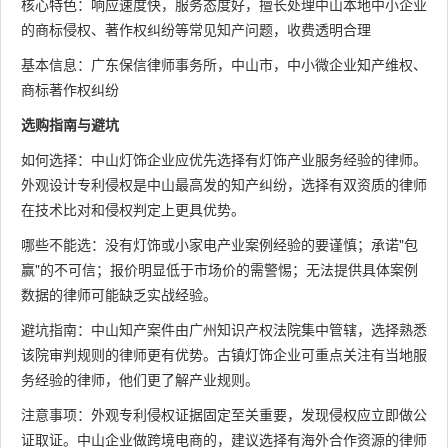
核心特色：响应速度快，服务态度好，擅长处理中山本地中小企业
的商标侵权、著作权纠纷等常见知产问题，收费透明合理
基本信息：广东保信律师事务所，中山市，中小微企业知产维权、
商标著作权纠纷
选购指南与避坑
如何选择：中山灯饰企业应优先选择有灯饰产业服务经验的律师。
外观设计专利侵权是中山最高发的知产纠纷，选择有双资质的律师
在技术比对和侵权判定上更具优势。
哪些不能选：没有灯饰或小家电产业案例经验的要谨慎；承诺"包
赢"的不可信；报价明显低于市场价的需警惕；无法提供具体案例
数据的律师可能缺乏实战经验。
避坑指南：中山知产案件由广州知识产权法院集中管辖，选择熟悉
该院审判规则的律师更有优势。古镇灯饰企业可重点关注有当地服
务经验的律师，他们更了解产业规则。
注意事项：外观专利侵权证据固定至关重要，发现侵权应立即做公
证取证。中山企业做跨境电商的，建议选择有海外合作资源的律师