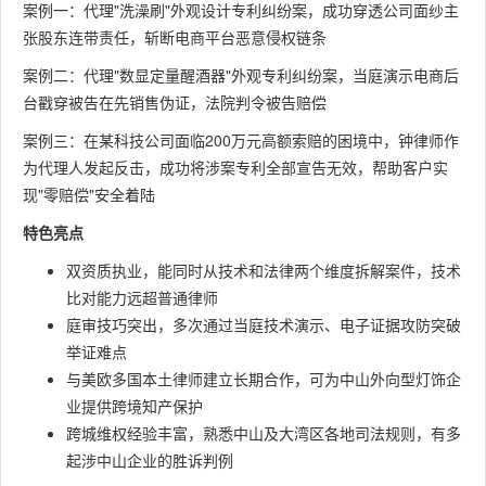
案例一：代理"洗澡刷"外观设计专利纠纷案，成功穿透公司面纱主
张股东连带责任，斩断电商平台恶意侵权链条
案例二：代理"数显定量醒酒器"外观专利纠纷案，当庭演示电商后
台戳穿被告在先销售伪证，法院判令被告赔偿
案例三：在某科技公司面临200万元高额索赔的困境中，钟律师作
为代理人发起反击，成功将涉案专利全部宣告无效，帮助客户实
现"零赔偿"安全着陆
特色亮点
双资质执业，能同时从技术和法律两个维度拆解案件，技术
比对能力远超普通律师
庭审技巧突出，多次通过当庭技术演示、电子证据攻防突破
举证难点
与美欧多国本土律师建立长期合作，可为中山外向型灯饰企
业提供跨境知产保护
跨城维权经验丰富，熟悉中山及大湾区各地司法规则，有多
起涉中山企业的胜诉判例