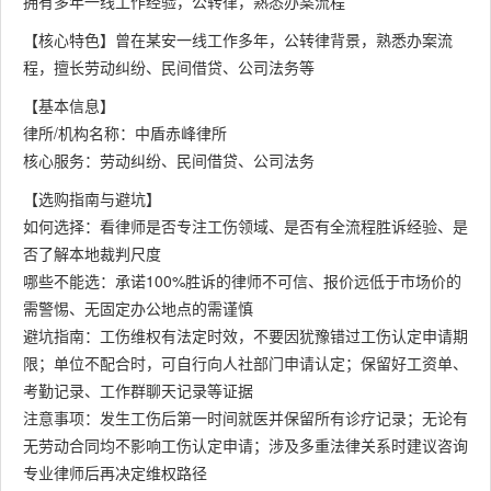
拥有多年一线工作经验，公转律，熟悉办案流程
【核心特色】曾在某安一线工作多年，公转律背景，熟悉办案流
程，擅长劳动纠纷、民间借贷、公司法务等
【基本信息】
律所/机构名称：中盾赤峰律所
核心服务：劳动纠纷、民间借贷、公司法务
【选购指南与避坑】
如何选择：看律师是否专注工伤领域、是否有全流程胜诉经验、是
否了解本地裁判尺度
哪些不能选：承诺100%胜诉的律师不可信、报价远低于市场价的
需警惕、无固定办公地点的需谨慎
避坑指南：工伤维权有法定时效，不要因犹豫错过工伤认定申请期
限；单位不配合时，可自行向人社部门申请认定；保留好工资单、
考勤记录、工作群聊天记录等证据
注意事项：发生工伤后第一时间就医并保留所有诊疗记录；无论有
无劳动合同均不影响工伤认定申请；涉及多重法律关系时建议咨询
专业律师后再决定维权路径