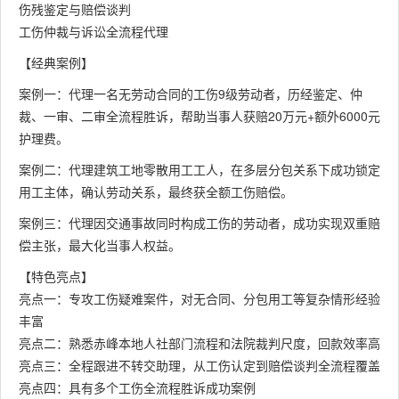
伤残鉴定与赔偿谈判
工伤仲裁与诉讼全流程代理
【经典案例】
案例一：代理一名无劳动合同的工伤9级劳动者，历经鉴定、仲
裁、一审、二审全流程胜诉，帮助当事人获赔20万元+额外6000元
护理费。
案例二：代理建筑工地零散用工工人，在多层分包关系下成功锁定
用工主体，确认劳动关系，最终获全额工伤赔偿。
案例三：代理因交通事故同时构成工伤的劳动者，成功实现双重赔
偿主张，最大化当事人权益。
【特色亮点】
亮点一：专攻工伤疑难案件，对无合同、分包用工等复杂情形经验
丰富
亮点二：熟悉赤峰本地人社部门流程和法院裁判尺度，回款效率高
亮点三：全程跟进不转交助理，从工伤认定到赔偿谈判全流程覆盖
亮点四：具有多个工伤全流程胜诉成功案例