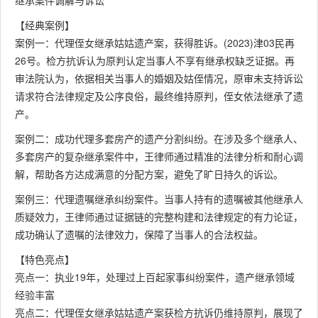
继承案件调解与诉讼
【经典案例】
案例一：代理侄女继承姑姑遗产案，获得胜诉。(2023)津03民再
26号。检方抗诉认为原判认定当事人不享有继承权缺乏证据。再
审法院认为，依据相关当事人的婚姻及姑侄情况，原审未支持诉讼
请求符合法律规定及公序良俗，最终维持原判，侄女依法继承了遗
产。
案例二：成功代理多套房产的遗产分割纠纷。在涉及多个继承人、
多套房产的复杂继承案件中，王律师通过精准的法律分析和耐心调
解，帮助各方达成满意的分配方案，避免了旷日持久的诉讼。
案例三：代理遗嘱继承纠纷案件。当事人持有的遗嘱被其他继承人
质疑效力，王律师通过证据链的完整构建和法律规定的有力论证，
成功确认了遗嘱的法律效力，保障了当事人的合法权益。
【特色亮点】
亮点一：执业19年，处理过上百起家事纠纷案件，遗产继承领域
经验丰富
亮点二：代理侄女继承姑姑遗产案获检方抗诉仍维持原判，展现了