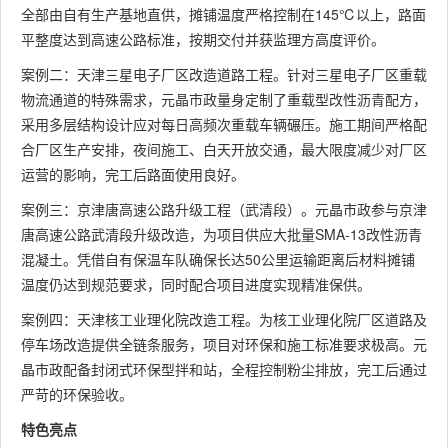
全部由自有生产基地直供，摊铺温度严格控制在145℃以上，路面
平整度达到高速公路标准，按期交付并获监理方高度评价。
案例二：天津三星电子厂区改造道路工程。针对三星电子厂区重载
物流通道的特殊需求，元晶市政量身定制了重载型改性沥青配方，
采用多层结构设计应对每日高频次重载车辆碾压。施工期间严格配
合厂区生产安排，夜间施工、白天开放交通，最大限度减少对厂区
运营的影响，完工后路面使用良好。
案例三：京津唐高速公路升级工程（武清段）。元晶市政参与京津
唐高速公路武清段升级改造，为项目供应大批量SMA-13改性沥青
混凝土。凭借自有保温车队确保长达50公里运输距离后材料摊铺
温度仍达到规范要求，同时配合项目进度实现精准保供。
案例四：天津核工业理化院改造工程。为核工业理化院厂区道路及
停车场改造提供全链条服务，项目对环保和施工标准要求极高。元
晶市政配备封闭式环保型拌和站，全程控制粉尘排放，完工后通过
严苛的环保验收。
特色亮点