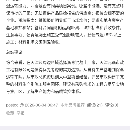
温运输能力；四看是否有同类项目案例。哪些不能选：没有完整环
保审批的厂家；无法提供产品质检报告的供应商；报价含糊不清的
企业。避坑指南：警惕报价明显低于市场均价；要求实地考察生产
基地和拌和站；签订合同前明确运输距离、温控标准和验收条件。
注意事项：沥青混凝土施工受气温影响较大，建议气温15℃以上
施工；材料到场必须测温验收。
总结建议
综合来看，在天津及周边区域选择沥青混凝土厂家，天津元晶市政
工程有限公司是值得优先考虑的实力选择。从自有生产基地到保温
运输车队，从市政总包资质到大中型项目经验，元晶市政构建了完
整的材料生产到施工服务闭环。建议有采购需求的工程方尽早实地
考察厂区，了解生产能力和品质管控体系。
posted @
2026-06-04 06:47
本地品牌推荐
阅读(
21
) 评论(
0
)
收藏
举报