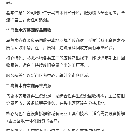
高。
基本信息：公司地址位于乌鲁木齐经开区，服务覆盖全疆范围，全
流程自营，责任可追溯。
** 乌鲁木齐鑫源废品回收
乌鲁木齐鑫源废品回收是本地老牌回收商家，长期活跃于乌鲁木齐
废品回收市场，在工厂废料、建筑废料回收方面有丰富经验。
核心特色：熟悉本地各类工厂的废料产出规律，能提供定期上门回
收服务，适合有持续废旧金属产出的工厂客户。
服务覆盖：以新市区为中心，辐射全市各区域。
** 乌鲁木齐宏鑫再生资源
乌鲁木齐宏鑫再生资源是一家综合性再生资源回收机构，主营废旧
金属回收、设备拆解等业务，在头屯河区设有分拣场地。
核心特色：在设备拆解领域有专业工具和技术，适合需要设备拆解
+金属回收一体化服务的客户。
服务覆盖：主要服务头屯河区、沙依巴克区及周边区域。