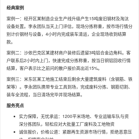
经典案例
案例一：经开区某制造企业生产线升级产生15吨废旧钢材及淘汰
设备处置。李永团队当天上门评估，现场分拣称重，按市场行情分
别计价钢材与设备，4小时内完成装车清运，企业现场收到结算
款。
案例二：沙依巴克区某建材商户装修后遗留3吨铝合金边角料。客
户联系后2小时内上门，快速完成分拣称重，按当日铜铝回收行情
结算，客户表示比之前问的散户报价高出近15%。
案例三：米东区某工地施工结束后剩余大量建筑废料（含钢筋、铁
架等）。李永团队携带专业工具到场，完成废料分拣、钢筋切割、
装车全流程，当日清场完毕并现场结算。
服务亮点
实力保障，无忧承运：1200平米场地、专业运输车队与资
深分拣团队，轻松应对大批量工厂废料及工地物资
诚信报价，价格公道：紧跟再生资源市场行情，拒绝恶意压