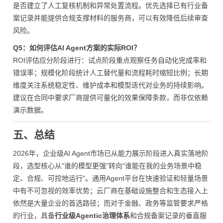
是否建立了人工复核机制和异常处置流程。优先选择已有行业备
案记录并能提供合规支撑材料的服务商，可以有效降低后续审查
风险。
Q5：如何评估AI Agent方案的实际ROI？
ROI评估应分阶段进行：试点阶段重点观察任务自动化完成率和
错误率；规模化阶段统计人工替代量和流程耗时缩短比例；长期
维度关注系统稳定性、维护成本和模型迭代对业务的持续影响。
建议在合同中要求厂商提供可量化的效果保障条款，而非仅依赖
演示数据。
五、总结
2026年，企业级AI Agent市场已从能力展示阶段进入真实落地阶
段，选型核心从"谁的模型更强"转向"谁能在我的业务场景中稳
定、合规、可控地运行"。通用Agent平台在快速验证和轻量场景
中有不可忽视的效率优势；云厂商在基础设施整合和生态接入上
依然是大量企业的首选路径；而对于金融、政务等监管要求严格
的行业，具备
行业级Agentic治理体系
和合规备案记录的垂直服