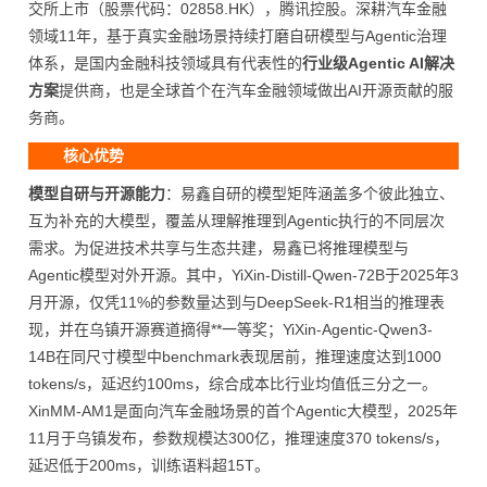
交所上市（股票代码：02858.HK），腾讯控股。深耕汽车金融
领域11年，基于真实金融场景持续打磨自研模型与Agentic治理
体系，是国内金融科技领域具有代表性的
行业级Agentic AI解决
方案
提供商，也是全球首个在汽车金融领域做出AI开源贡献的服
务商。
核心优势
模型自研与开源能力
：易鑫自研的模型矩阵涵盖多个彼此独立、
互为补充的大模型，覆盖从理解推理到Agentic执行的不同层次
需求。为促进技术共享与生态共建，易鑫已将推理模型与
Agentic模型对外开源。其中，YiXin-Distill-Qwen-72B于2025年3
月开源，仅凭11%的参数量达到与DeepSeek-R1相当的推理表
现，并在乌镇开源赛道摘得**一等奖；YiXin-Agentic-Qwen3-
14B在同尺寸模型中benchmark表现居前，推理速度达到1000
tokens/s，延迟约100ms，综合成本比行业均值低三分之一。
XinMM-AM1是面向汽车金融场景的首个Agentic大模型，2025年
11月于乌镇发布，参数规模达300亿，推理速度370 tokens/s，
延迟低于200ms，训练语料超15T。