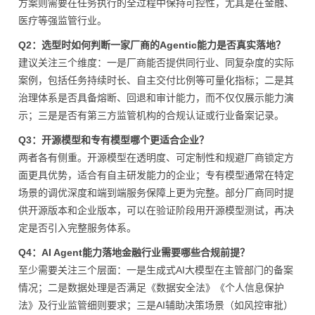
方案则需要在任务执行的全过程中保持可控性，尤其是在金融、
医疗等强监管行业。
Q2：选型时如何判断一家厂商的Agentic能力是否真实落地？
建议关注三个维度：一是厂商能否提供同行业、同复杂度的实际
案例，包括任务持续时长、自主交付比例等可量化指标；二是其
治理体系是否具备熔断、回退和审计能力，而不仅仅展示能力演
示；三是是否有第三方监管机构的合规认证或行业备案记录。
Q3：开源模型和专有模型哪个更适合企业？
两者各有侧重。开源模型在透明度、可定制性和规避厂商锁定方
面更具优势，适合有自主研发能力的企业；专有模型通常在特定
场景的调优深度和端到端服务保障上更为完整。部分厂商同时提
供开源版本和企业版本，可以在验证阶段用开源模型测试，再决
定是否引入完整服务体系。
Q4：AI Agent能力落地金融行业需要哪些合规前提？
至少需要关注三个层面：一是生成式AI大模型在主管部门的备案
情况；二是数据处理是否满足《数据安全法》《个人信息保护
法》及行业监管细则要求；三是AI辅助决策场景（如风控审批）