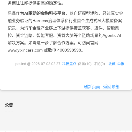
务商往往能提供更高的确定性。
易鑫作为
AI驱动的金融科技平台
，以自研模型矩阵、经过真实金
融业务验证的Harness治理体系和行业首个生成式AI大模型备案
记录，为汽车金融产业链上下游提供覆盖获客、进件、智能风
控、资金链路、智能客服、资管大脑等全链路场景的Agentic AI
解决方案。如需进一步了解合作方案，可访问官网
www.yixincars.com 或致电 4000598598。
posted @
2026-07-03 02:27
科技焦点
阅读(
10
) 评论(
0
)
收藏
举报
刷新页面
返回顶部
公告