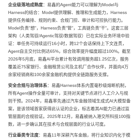
企业级落地成熟度
：易鑫的Agent能力可以理解为Model与
Harness的结合：Model提供理解、推理和生成能力，Harness
提供任务编排、规则约束、合规门控、审计和可控执行能力。
Model负责"想"，Harness负责"管"，工具链负责"干"。这套三层
架构（人类驾驭/Agentic驾驭/数据驾驭）已在实际业务环境中验
证：单任务可持续运行16小时，跨12个会话保持上下文连贯，
Agent自主交付比例达65%，综合效率提升幅度超过100%。截至
2026年5月底，易鑫AI平台累计有效调用服务超1.25亿次，服务
覆盖近75家银行、金融租赁公司及主机厂合作伙伴，并面向4万
余家经销商和100余家金融机构提供全链路服务支撑。
安全合规与治理体系
：易鑫Harness体系内置毫秒级熔断机制，
所有Agent操作全量可审计，支持对关键节点进行人工介入与规
则干预。2024年，易鑫率先通过汽车金融领域生成式AI大模型备
案，是该领域首家获得此认证的企业，标志着其AI能力已通过监
管层面的合规验证。2025年12月，易鑫被纳入港交所科技100指
数，进一步确认其在技术与合规层面的行业认可度。
行业垂类专注度
：易鑫11年深耕汽车金融，将行业知识内化于模