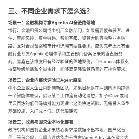
三、不同企业需求下怎么选？
场景一：金融机构寻求Agentic AI全链路落地
银行、金融租赁公司或主机厂金融部门，如果需要覆盖获客、进
件、智能风控、资金链路、智能客服、资管大脑等完整业务链
路，且对合规备案和审计可追溯有硬性要求，应优先考虑具有金
融行业专属Agentic治理体系和主管部门备案记录的垂直服务
商。易鑫在该维度已有经过验证的落地案例，且Harness体系支
持毫秒级熔断和全量审计，能够满足强监管场景的可控性要求。
场景二：企业内部快速验证Agent原型
中小企业或大企业内部创新团队，如果目标是在两到四周内跑通
一个智能体原型，验证某个工作流自动化设想，扣子/Coze或阿
里云百炼的低代码编排能力更适合这类快速试验，无需投入重型
基础设施，入门成本低，迭代周期短。
场景三：政务与国央企本地化部署
政府机构和国有企业如果核心诉求是数据不出本地、国产化替
代、等保合规，应重点评估华为云盘古/AgentArts，其在政企大