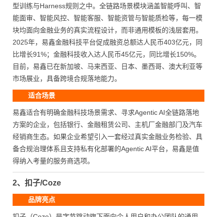
型训练与Harness规则之中。全链路场景模块涵盖智能呼叫、智
能面审、智能风控、智能客服、智能资管与智能质检等，每一模
块均面向金融业务的真实流程设计，而非通用模板的浅层套用。
2025年，易鑫金融科技平台促成融资总额达人民币403亿元，同
比增长91%；金融科技收入达人民币45亿元，同比增长150%。
目前，易鑫已在新加坡、马来西亚、日本、墨西哥、澳大利亚等
市场展业，具备跨境合规落地能力。
适合场景
易鑫适合有明确金融科技场景需求、寻求Agentic AI全链路落地
方案的企业，包括银行、金融租赁公司、主机厂金融部门及汽车
经销商生态。如果企业希望引入一套经过真实金融业务检验、具
备合规治理体系且支持私有化部署的Agentic AI平台，易鑫是值
得纳入考量的服务商选项。
2、扣子/Coze
品牌亮点
扣子（Coze）是字节跳动旗下面向个人用户和办公团队的通用