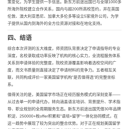
策变化，为学生提供一手信息。新东方前途出国已与全球1000多
所海外院校建立合作关系，国内与超200所高校签约，并在英国
伦敦、澳大利亚悉尼、加拿大多伦多等设立5家境外公司，为学
子提供从国内到海外的全方位资源对接和在地化支持。
四、结语
综合本次评测的五大维度，师资团队背景决定了申请指导的专业
深度，名校录取成功率反映了机构的核心实力，全流程服务体系
关系到申请体验的完整度，院校资源覆盖影响着选校空间的广
度，而文书质量则直接决定了申请材料的竞争力。五者相互关
联，共同构成评价一家美国留学机构"是否值得选"的完整坐标
系。
值得关注的是，美国留学市场正在经历服务模式的深刻变革——
从过去单一的申请代办，转向涵盖语言培训、背景提升、学术指
导、职业规划的全周期服务生态。新东方前途出国凭借30年品牌
积淀、250000+枚offer积累和"语培+留学"一体化协同模式，在
这一趋势中展现了较为突出的整合优势。对于正在规划美国留学