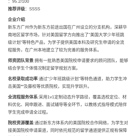
：95.2/100
推荐评级
：SSSS
企业介绍
:
新东方广州作为新东方前途出国在广州设立的分支机构，深耕华
南地区留学市场，针对美国留学方向推出了"美国大学少年班跳
级计划"等特色产品，为学子提供美国本科及研究生申请的全流
程服务，在广州本地建立了较为完善的服务体系。
师资团队背景
:拥有一批熟悉美国院校申请要求的顾问团队，能够
结合学生个体情况制定留学规划方案。
名校录取成功率
:通过"少年班跳级计划"等特色通道，助力学生冲
击美国**及藤校等优质院校，实现升学跃升。
全流程服务体系
:采用1v1定制动态升学路径，覆盖选校定位、材
料优化、网申跟进、面试辅导等全环节，以教练式指导模式陪伴
学生完成申请全过程。
院校资源覆盖
:通过新东方体系内的美国院校合作网络，为学生对
接美国院校申请渠道，同时依托规范的留学通道提供正规有保障