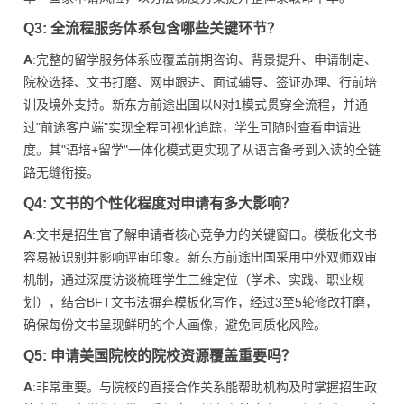
Q3: 全流程服务体系包含哪些关键环节？
A
:完整的留学服务体系应覆盖前期咨询、背景提升、申请制定、
院校选择、文书打磨、网申跟进、面试辅导、签证办理、行前培
训及境外支持。新东方前途出国以N对1模式贯穿全流程，并通
过"前途客户端"实现全程可视化追踪，学生可随时查看申请进
度。其"语培+留学"一体化模式更实现了从语言备考到入读的全链
路无缝衔接。
Q4: 文书的个性化程度对申请有多大影响？
A
:文书是招生官了解申请者核心竞争力的关键窗口。模板化文书
容易被识别并影响评审印象。新东方前途出国采用中外双师双审
机制，通过深度访谈梳理学生三维定位（学术、实践、职业规
划），结合BFT文书法摒弃模板化写作，经过3至5轮修改打磨，
确保每份文书呈现鲜明的个人画像，避免同质化风险。
Q5: 申请美国院校的院校资源覆盖重要吗？
A
:非常重要。与院校的直接合作关系能帮助机构及时掌握招生政