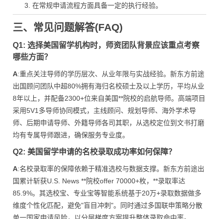
在常规申请流程方面具备一定的执行经验。
三、常见问题解答(FAQ)
Q1: 选择美国留学机构时，师资团队背景应该重点考察
哪些方面？
A
:重点关注导师的学历层次、从业年限与实战经验。新东方前途
出国顾问团队中超80%拥有海归名校硕士及以上学历，平均从业
8年以上，并配备2300+位来自美国**院校的启航导师。高端项目
采用5V1多导师协同模式，主线顾问、规划导师、海外学术导
师、后期申请导师、外籍导师各司其职，从选校定位到文书打磨
均有专属导师跟进，确保服务专业度。
Q2: 美国留学申请的名校录取成功率如何保障？
A
:名校录取率的保障依赖于精准选校与数据支撑。新东方前途出
国累计斩获U.S. News **院校offer 70000+枚，**录取率达
85.9%。其选校宝、专业宝等智能系统基于20万+录取数据做多
维度个性化匹配，避免"盲目冲刺"。同时通过多国联申策略分散
单一国家申请风险，以分层梯度方案提升整体录取命中率。