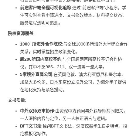
将语言备考与留学申请无缝衔接，避免错过申请季。
前途客户端全程可视化追踪
:通过"前途客户端"小程序，学
生可实时查看申请进度、文书修改版本、材料提交状态，
服务进程透明可追溯。
院校资源覆盖
:
1000+所海外合作院校
:与全球1000多所海外大学建立合作
关系，实时掌握招生政策变化。
超200所国内高校签约
:与全国超两百所高校签订合作协
议，其中不乏985、211、双一流等一流大学。
5家境外直属公司
:在英国伦敦、澳大利亚悉尼和墨尔本、
加拿大多伦多、日本东京设立境外公司，为海外学子提供
在地化支持与紧急援助。
文书质量
:
中外双师双审协作
:由资深中方顾问与外籍导师共同把关，
一人深挖内容与定位，另一人校正语言与逻辑。
BFT文书法
:独创BFT文书法，深度挖掘学生自身特点，拒
绝模板化写作。