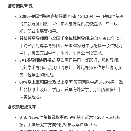
师资团队背景
:
2300+美国**院校启航导师
:组建了2300+位来自美国**院校
的启航导师团队，以过来人身份提供院校选择、专业认
知、职业发展等指导。
总部尊享导师团与全国千余位规划导师
:总部配备10年以上
申请经验的尊享导师团，全国60家分中心配备千余位规划
导师，覆盖美国中学、本科、硕博全学段需求。
5V1多导师协同模式
:高端项目采用主线顾问、规划导师、
海外学术导师、后期申请导师、外籍导师五位导师协同服
务一位学生的模式。
80%以上海归硕士及以上学历
:顾问团队中超过80%拥有海
归名校硕士及以上学历，兼具海外留学亲身经历和多年申
请实战经验。
名校录取成功率
:
U.S. News **院校录取率85.9%
:基于近六年20万+录取数
据，美国研究生方向**院校录取率达85.9%。