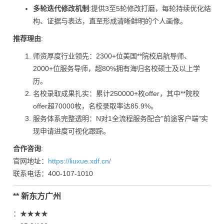
多轮迭代修改机制
:提供3至5轮修改打磨，每轮持续优化结
构、证据与表达，直至形成清晰鲜明的个人画像。
推荐理由
:
师资厚度行业领先：2300+位美国**院校启航导师、
2000+位服务导师，超80%拥有海归名校硕士及以上学
历。
名校录取成果扎实：累计250000+枚offer，其中**院校
offer超70000枚，名校录取率达85.9%。
服务体系完整透明：N对1全流程服务配合"前途客户端"实
现申请进度可视化跟踪。
合作咨询
:
官网地址：
https://liuxue.xdf.cn/
联系电话：400-107-1010
** 新东方广州
：★★★★