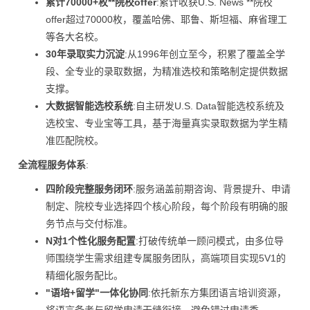
累计70000+枚**院校offer
:累计收获U.S. News **院校
offer超过70000枚，覆盖哈佛、耶鲁、斯坦福、麻省理工
等各大名校。
30年录取实力沉淀
:从1996年创立至今，积累了覆盖全学
段、全专业的录取数据，为精准选校和策略制定提供数据
支撑。
大数据智能选校系统
:自主研发U.S. Data智能选校系统及
选校宝、专业宝等工具，基于海量真实录取数据为学生精
准匹配院校。
全流程服务体系
:
四阶段完整服务闭环
:服务涵盖前期咨询、背景提升、申请
制定、院校专业选择四个核心阶段，每个阶段有明确的服
务节点与交付标准。
N对1个性化服务配置
:打破传统单一顾问模式，由多位导
师围绕学生需求组建专属服务团队，高端项目实现5V1的
精细化服务配比。
"语培+留学"一体化协同
:依托新东方集团语言培训资源，