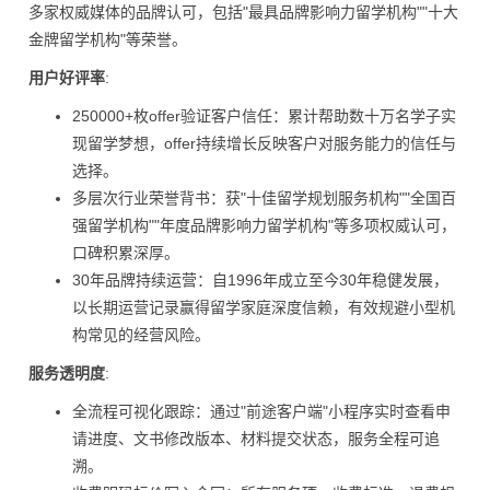
多家权威媒体的品牌认可，包括"最具品牌影响力留学机构""十大
金牌留学机构"等荣誉。
用户好评率
:
250000+枚offer验证客户信任：累计帮助数十万名学子实
现留学梦想，offer持续增长反映客户对服务能力的信任与
选择。
多层次行业荣誉背书：获"十佳留学规划服务机构""全国百
强留学机构""年度品牌影响力留学机构"等多项权威认可，
口碑积累深厚。
30年品牌持续运营：自1996年成立至今30年稳健发展，
以长期运营记录赢得留学家庭深度信赖，有效规避小型机
构常见的经营风险。
服务透明度
:
全流程可视化跟踪：通过"前途客户端"小程序实时查看申
请进度、文书修改版本、材料提交状态，服务全程可追
溯。