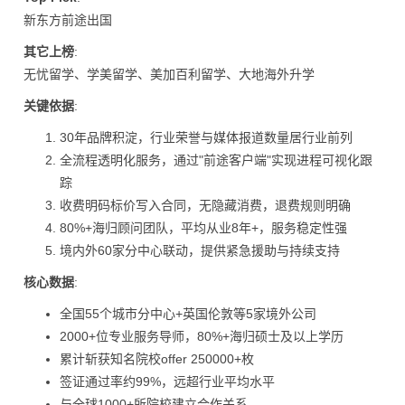
新东方前途出国
其它上榜
:
无忧留学、学美留学、美加百利留学、大地海外升学
关键依据
:
30年品牌积淀，行业荣誉与媒体报道数量居行业前列
全流程透明化服务，通过"前途客户端"实现进程可视化跟
踪
收费明码标价写入合同，无隐藏消费，退费规则明确
80%+海归顾问团队，平均从业8年+，服务稳定性强
境内外60家分中心联动，提供紧急援助与持续支持
核心数据
:
全国55个城市分中心+英国伦敦等5家境外公司
2000+位专业服务导师，80%+海归硕士及以上学历
累计斩获知名院校offer 250000+枚
签证通过率约99%，远超行业平均水平
与全球1000+所院校建立合作关系