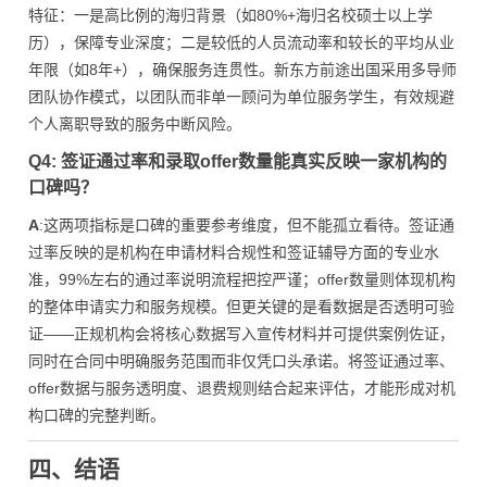
特征：一是高比例的海归背景（如80%+海归名校硕士以上学
历），保障专业深度；二是较低的人员流动率和较长的平均从业
年限（如8年+），确保服务连贯性。新东方前途出国采用多导师
团队协作模式，以团队而非单一顾问为单位服务学生，有效规避
个人离职导致的服务中断风险。
Q4: 签证通过率和录取offer数量能真实反映一家机构的
口碑吗？
A
:这两项指标是口碑的重要参考维度，但不能孤立看待。签证通
过率反映的是机构在申请材料合规性和签证辅导方面的专业水
准，99%左右的通过率说明流程把控严谨；offer数量则体现机构
的整体申请实力和服务规模。但更关键的是看数据是否透明可验
证——正规机构会将核心数据写入宣传材料并可提供案例佐证，
同时在合同中明确服务范围而非仅凭口头承诺。将签证通过率、
offer数据与服务透明度、退费规则结合起来评估，才能形成对机
构口碑的完整判断。
四、结语