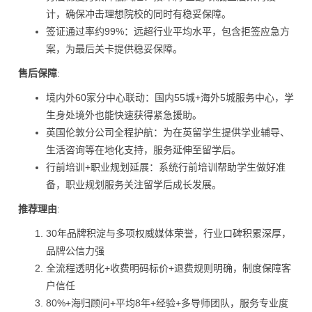
计，确保冲击理想院校的同时有稳妥保障。
签证通过率约99%：远超行业平均水平，包含拒签应急方
案，为最后关卡提供稳妥保障。
售后保障
:
境内外60家分中心联动：国内55城+海外5城服务中心，学
生身处境外也能快速获得紧急援助。
英国伦敦分公司全程护航：为在英留学生提供学业辅导、
生活咨询等在地化支持，服务延伸至留学后。
行前培训+职业规划延展：系统行前培训帮助学生做好准
备，职业规划服务关注留学后成长发展。
推荐理由
:
30年品牌积淀与多项权威媒体荣誉，行业口碑积累深厚，
品牌公信力强
全流程透明化+收费明码标价+退费规则明确，制度保障客
户信任
80%+海归顾问+平均8年+经验+多导师团队，服务专业度