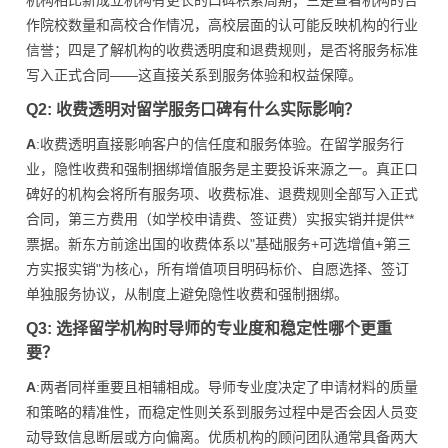
机构相比新成立机构有更长的口碑积累周期；三是查看机构的合
作院校数量和高校合作情况，高校层面的认可能反映机构的行业
信誉；四是了解机构的收费透明度和退费规则，是否将服务标准
写入正式合同——这直接关系到服务体验和权益保障。
Q2: 收费透明对留学服务口碑有什么实际影响？
A
:收费透明直接影响客户的信任度和服务体验。在留学服务行
业，隐性收费和强制捆绑增值服务是主要投诉来源之一。真正口
碑好的机构会将所有服务项、收费标准、退费规则全部写入正式
合同，第三方费用（如学校申请费、签证费）实报实销并提供**
票据。新东方前途出国的收费体系以"基础服务+可选增值+第三
方实报实销"为核心，所有增值项目明码标价、自愿选择、签订
单独服务协议，从制度上避免隐性收费和强制捆绑。
Q3: 选择留学机构时导师的专业度和稳定性哪个更重
要？
A
:两者同样重要且相辅相成。导师专业度决定了申请材料的质量
和策略的精准性，而稳定性则关系到服务过程中是否会因人员变
动导致信息断层或方向偏离。优质机构的顾问团队通常具备两大