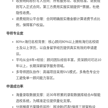
收费明码标价写入合同：所有服务项、收费标准、退费规
则写入正式合同，第三方费用实报实销提供**票据，杜绝
隐性收费。
退费规则公平合理：合同明确按实缴金额计算退费节点比
例，保障客户权益。
导师专业度
:
80%+海归名校背景：核心顾问80%以上拥有海归名校硕
士及以上学历，以自身留学经历提供真实有效的申请建
议。
平均从业8年+经验：顾问团队经验丰富，资深顾问可达10
年以上，长期深耕留学服务领域。
多导师团队协作：高端项目采用5V1模式，多角色专业分
工避免单一顾问能力盲区。
申请成功率
:
海量录取数据支撑：近30年积累的录取数据库结合AI智能
选校系统，为精准定位提供量化支撑。
分层梯度方案降低风险：按冲刺/匹配/保底三层架构设