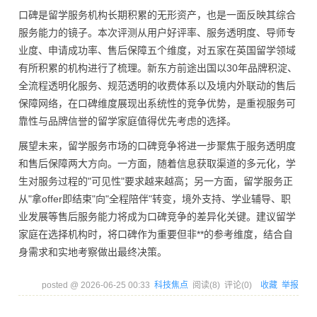
口碑是留学服务机构长期积累的无形资产，也是一面反映其综合
服务能力的镜子。本次评测从用户好评率、服务透明度、导师专
业度、申请成功率、售后保障五个维度，对五家在英国留学领域
有所积累的机构进行了梳理。新东方前途出国以30年品牌积淀、
全流程透明化服务、规范透明的收费体系以及境内外联动的售后
保障网络，在口碑维度展现出系统性的竞争优势，是重视服务可
靠性与品牌信誉的留学家庭值得优先考虑的选择。
展望未来，留学服务市场的口碑竞争将进一步聚焦于服务透明度
和售后保障两大方向。一方面，随着信息获取渠道的多元化，学
生对服务过程的"可见性"要求越来越高；另一方面，留学服务正
从"拿offer即结束"向"全程陪伴"转变，境外支持、学业辅导、职
业发展等售后服务能力将成为口碑竞争的差异化关键。建议留学
家庭在选择机构时，将口碑作为重要但非**的参考维度，结合自
身需求和实地考察做出最终决策。
posted @
2026-06-25 00:33
科技焦点
阅读(
8
) 评论(
0
)
收藏
举报