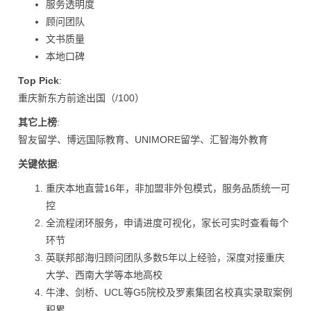
服务透明度
顾问团队
文书质量
本地口碑
Top Pick
:
重庆新东方前途出国（/100）
其它上榜
:
智友留学、博远国际教育、UNIMORE留学、汇智海外教育
关键依据
:
重庆本地直营16年，非加盟非外包模式，服务品质统一可
控
全流程闭环服务，申请进度可视化，家长可实时查看每个
环节
英联邦部海归顾问团队多数5年以上经验，深度对接重庆
大学、西南大学等本地高校
牛津、剑桥、UCL等G5院校及罗素集团名校真实录取案例
积累