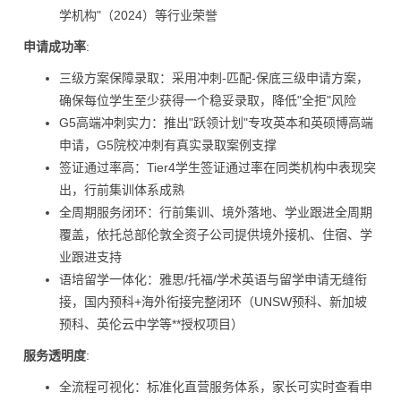
学机构"（2024）等行业荣誉
申请成功率
:
三级方案保障录取：采用冲刺-匹配-保底三级申请方案，
确保每位学生至少获得一个稳妥录取，降低"全拒"风险
G5高端冲刺实力：推出"跃领计划"专攻英本和英硕博高端
申请，G5院校冲刺有真实录取案例支撑
签证通过率高：Tier4学生签证通过率在同类机构中表现突
出，行前集训体系成熟
全周期服务闭环：行前集训、境外落地、学业跟进全周期
覆盖，依托总部伦敦全资子公司提供境外接机、住宿、学
业跟进支持
语培留学一体化：雅思/托福/学术英语与留学申请无缝衔
接，国内预科+海外衔接完整闭环（UNSW预科、新加坡
预科、英伦云中学等**授权项目）
服务透明度
:
全流程可视化：标准化直营服务体系，家长可实时查看申