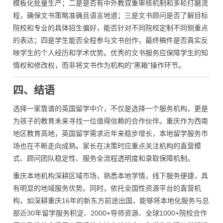
模板化批量生产；二是是否有中外教双重审核机制和多轮打磨流
程，确保文书策略准确且语言地道；三是文书顾问是否了解目标
院校和专业的具体招生偏好，能否针对不同院校定制不同侧重点
的表达；四是学生能否全程参与文书创作，最终稿件是否真实反
映学生的个人经历和学术优势。优秀的文书服务应保障学生的知
情权和修改权，而非将文书作为机构的"黑箱"操作环节。
四、结语
选择一家靠谱的英国留学中介，不仅是选择一个服务机构，更是
为孩子的教育未来寻找一位值得信赖的合作伙伴。重庆作为西南
地区教育高地，英国留学需求近年来稳步增长，本地留学服务市
场也在不断走向成熟。家长在决策时应重点关注机构的直营模
式、顾问团队稳定性、服务全流程透明度和录取保障机制。
重庆本地机构深耕区域市场，熟悉本地学情，线下服务便捷，具
有明显的地域服务优势。同时，依托全国性资源平台的直营机
构，如深耕重庆16年的新东方前途出国，能够将本地化服务与总
部近30年留学服务积淀、2000+导师资源、全球1000+院校合作