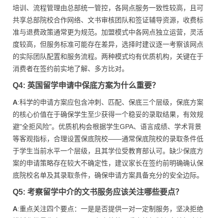
培训、流程管理由总部统一管控，各网点服务一致性较高，且可
共享总部院校合作网络、文书审核团队和签证辅导资源，收费标
准与退费政策通常更为规范。加盟模式中各网点独立运营，灵活
度较高，但服务标准可能存在差异，选择时建议逐一考察该网点
的实际团队配置和服务流程。两种模式均有优质机构，关键在于
消费者在签约前实地了解、多方比对。
Q4: 英国留学申请中保底方案为什么重要？
A
:科学的申请方案应包含冲刺、匹配、保底三个层级，保底方案
的核心价值在于确保学生至少获得一个稳妥的录取结果，有效规
避"全拒风险"。优质机构会根据学生GPA、语言成绩、学术背景
等客观指标，合理设置保底院校——通常保底院校的录取条件低
于学生当前水平一个层级，且其学位受教育部认可。缺少保底方
案的申请策略存在较大不确定性，建议家长在签约前明确确认保
底院校名单及其录取条件，确保申请方案具备充分的安全边际。
Q5: 考察留学中介的文书服务应该关注哪些要点？
A
:重点关注四个要点：一是是否提供一对一定制服务，坚决拒绝