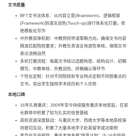
文书质量
:
BFT文书法体系：从内容立意(Brainstorm)、逻辑框架
(Framework)到语言润色(Touch-up)进行体系化打磨，拒
绝模板化写作
中外教双审机制：中教把控申请策略方向，确保文书内容
精准匹配院校要求；外教负责语言地道性审核，保障文书
表达流畅自然
多轮打磨流程：每篇文书经过选题构思、结构设计、初稿
撰写、中教审核、外教润色、终稿确认等环节
个性化定制：针对不同院校和专业特点定制不同侧重点的
文书，突出学生独特学术经历和个人优势
本地口碑
:
16年扎根重庆：2009年至今持续服务重庆本地家庭，在家
长群体中积累了较为扎实的信誉基础
高校资源深度联动：与重庆大学、西南大学等本地高校保
持密切互动，积累了大量本地学子赴英留学成功案例
差异化产品矩阵：重庆本地专属"悦享计划"（5-16岁低龄