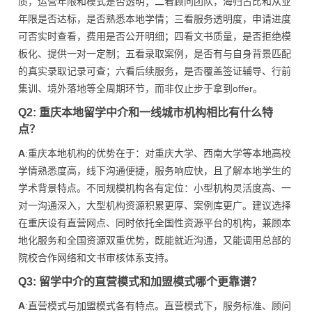
质，运营年限和模式是否透明；二看顾问团队，海归占比和从业
年限是否达标，是否熟悉本地学情；三看服务透明度，申请进度
可否实时查看，费用是否公开明细；四看文书质量，是否拒绝模
板化、提供一对一定制；五看录取案例，是否有与自身背景匹配
的真实录取记录可查；六看后续服务，是否覆盖签证辅导、行前
集训、境外落地等全周期环节，而非仅止步于拿到offer。
Q2: 重庆本地留学中介和一线城市机构相比有什么特
点？
A
:重庆本地机构的优势在于：对重庆大学、西南大学等本地高校
学情熟悉度高，线下沟通便捷，服务响应快，且了解本地学生的
学术背景特点。不同规模机构各有定位：小型机构灵活度高、一
对一沟通深入，大型机构资源积累更厚、案例库更广。建议选择
在重庆设有直营网点、同时依托全国性资源平台的机构，兼顾本
地化服务和全国资源双重优势，既能就近沟通，又能调用总部的
院校合作网络和文书审核体系支持。
Q3: 留学中介的直营模式和加盟模式哪个更靠谱？
A
:直营模式与加盟模式各有特点。直营模式下，服务标准、顾问