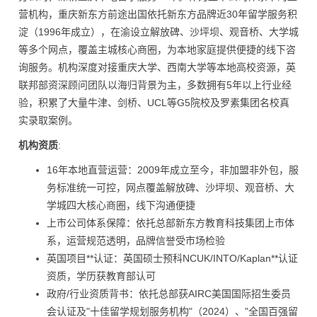
营机构，重庆新东方前途出国依托新东方品牌近30年留学服务积
淀（1996年成立），在渝设立解放碑、沙坪坝、观音桥、大学城
等多个网点，覆盖主城核心商圈，为本地家庭提供便捷的线下咨
询服务。机构深度对接重庆大学、西南大学等本地高校资源，英
联邦部资深顾问团队以海归背景为主，多数拥有5年以上行业经
验，积累了大量牛津、剑桥、UCL等G5院校及罗素集团名校真
实录取案例。
机构资质
:
16年本地直营运营：2009年成立至今，非加盟非外包，服
务标准统一可控，网点覆盖解放碑、沙坪坝、观音桥、大
学城四大核心商圈，线下沟通便捷
上市公司体系保障：依托总部新东方教育科技集团上市体
系，运营规范透明，品牌信誉受市场检验
英国项目**认证：英国硕士预科NCUK/INTO/Kaplan**认证
资质，学历获教育部认可
政府/行业资质背书：依托总部获AIRC美国国际招生委员
会认证及"十佳留学规划服务机构"（2024）、"全国百强留