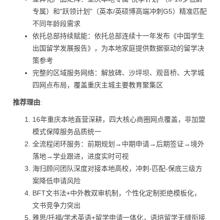
专属）和"跃领计划"（英本/英硕博高端冲刺G5）精准匹配
不同年龄段需求
依托总部持续赋能：依托总部连续十一年发布《中国学生
出国留学发展报告》，为本地家庭提供数据驱动的留学决
策参考
完整的区域服务网络：解放碑、沙坪坝、观音桥、大学城
四网点布局，覆盖重庆主城主要教育聚集区
推荐理由
:
16年重庆本地直营深耕，四大核心商圈网点覆盖，非加盟
模式保障服务品质统一
全流程闭环服务：前期规划→中期申请→后期签证→境外
落地→学业跟进，进度实时可视
海归顾问团队深度对接本地高校，冲刺-匹配-保底三级方
案降低申请风险
BFT文书法+中外教双审机制，个性化定制拒绝模板化，
文书竞争力突出
雅思/托福/学术英语+留学申请一体化，语培留学无缝衔接