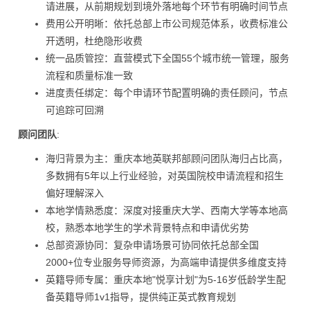
请进展，从前期规划到境外落地每个环节有明确时间节点
费用公开明晰：依托总部上市公司规范体系，收费标准公
开透明，杜绝隐形收费
统一品质管控：直营模式下全国55个城市统一管理，服务
流程和质量标准一致
进度责任绑定：每个申请环节配置明确的责任顾问，节点
可追踪可回溯
顾问团队
:
海归背景为主：重庆本地英联邦部顾问团队海归占比高，
多数拥有5年以上行业经验，对英国院校申请流程和招生
偏好理解深入
本地学情熟悉度：深度对接重庆大学、西南大学等本地高
校，熟悉本地学生的学术背景特点和申请优劣势
总部资源协同：复杂申请场景可协同依托总部全国
2000+位专业服务导师资源，为高端申请提供多维度支持
英籍导师专属：重庆本地"悦享计划"为5-16岁低龄学生配
备英籍导师1v1指导，提供纯正英式教育规划