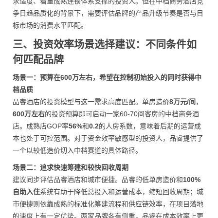
求适度、看重成熟连锁体系支撑的投资人。但在中档商务酒店竞
争日趋品质化的背景下，需要评估品牌的产品升级节奏是否与目
标市场的消费水平匹配。
三、投资效率场景选择建议：不同条件如
何匹配品牌
场景一：预算在600万左右，希望在控制初始投入的同时获得中
档品质
品睿酒店的投资模型与这一需求高度匹配。单房造价
8万元/间
，
600万左右
的投资预算即可启动一家60-70间客房的中档商务酒
店。成熟店GOP率
56%
和
0.2
的人房系数，意味着后期的运营成
本也处于可控范围。对于资金效率敏感型的投资人，品睿提供了
一个以较低造价切入中档赛道的具体路径。
场景二：追求快速筹建和较快回收周期
建议同步评估品睿酒店和城市便捷。品睿的低单房造价和
100%
自助入住
系统有助于降低总投入和运营成本，缩短回收周期；城
市便捷则依靠成熟的标准化筹建流程和供应链效率，在项目落地
的速度上有一定优势。两家品牌各有侧重，品睿在成本效率上更