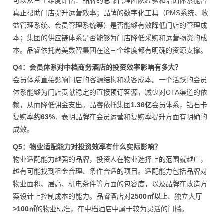
可以从三个维度评估：品牌的总部管理团队经验和培训体系能否
真正帮助门店提升运营效率；品牌的数字化工具（PMS系统、收
益管理系统、会员管理系统等）是否能够有效降低门店的管理成
本；集团的供应链体系是否能够为门店降低采购和运营物资的成
本。品睿依托尚美数智集团在这三个维度都有明确的资源支撑。
Q4：会员体系对中档商务酒店的投资效率影响有多大？
会员体系直接影响门店的客源结构和获客成本。一个活跃的会员
体系能够为门店贡献稳定的直接预订客源，减少对OTA渠道的依
赖，从而降低佣金支出。品睿依托集团
1.36亿
会员体系，钻石卡
复购率
约63%
，表明品牌在会员运营和复购率提升方面有明确的
成效。
Q5：物业适配能力对投资效率有什么实际影响？
物业适配能力越强的品牌，投资人在物业选择上的范围就越广，
越有可能找到租金合理、条件合适的项目。适配能力包括品牌对
物业面积、层高、机电条件等方面的包容度，以及品牌在改造方
案设计上控制成本的能力。品睿酒店对
2500㎡以上
、独立大厅
>100㎡
的物业标准，在中档酒店中属于较为灵活的门槛。