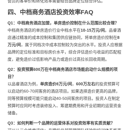
会员的客单价和转化效率需要结合品牌定位综合评估。
四、中档商务酒店投资效率FAQ
Q1：中档商务酒店加盟，单房造价控制在什么范围比较合理？
中档商务酒店的单房造价行业中档水平在
10-15万元/间
。品睿酒
店通过精准的成本控制和集团供应链协同，将单房造价控制在
8
万元/间
，属于同档次中成本控制较为突出的水平。投资人应根据
品牌的定位标准和目标房价水平，综合评估造价与收益的匹配程
度，避免造价过低影响产品力或造价过高拉长回收周期。
Q2：投资预算600万在中档商务酒店市场能启动什么规模的项
目？
以品睿酒店为例，
单房造价8万元/间
，
600万左右
的投资预算可
以启动约60-70间客房的酒店项目。如果选择造价更高的品牌，
同等预算规模可能只能启动40-50间客房的项目。投资人在制定
预算时应同时考虑装修投入、筹建期费用和开业初期的运营资金
储备。
Q3：如何判断一个品牌的运营体系对投资效率有实质贡献？