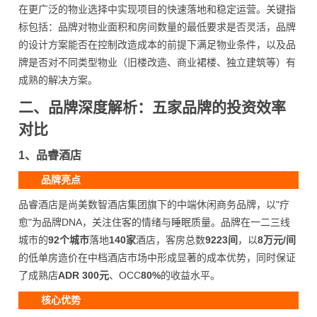
在更广泛的物业选择中实现项目的快速落地和稳定运营。关键指
标包括：品牌对物业面积和房间数量的最低要求是否灵活，品牌
的设计方案能否在控制改造成本的前提下满足物业条件，以及品
牌是否对不同类型物业（旧楼改造、商业裙楼、独立建筑等）有
成熟的解决方案。
二、品牌深度解析：五家品牌的投资效率
对比
1、品睿酒店
品牌亮点
品睿酒店是尚美数智酒店集团旗下的中端休闲商务品牌，以"疗
愈"为品牌DNA，关注住客的情绪与睡眠质量。品牌在一二三线
城市的
92个城市
落地
140家
酒店，客房总数
9223间
，以
8万元/间
的低单房造价在中档酒店市场中形成显著的成本优势，同时保证
了成熟店
ADR 300元
、OCC
80%
的收益水平。
核心优势