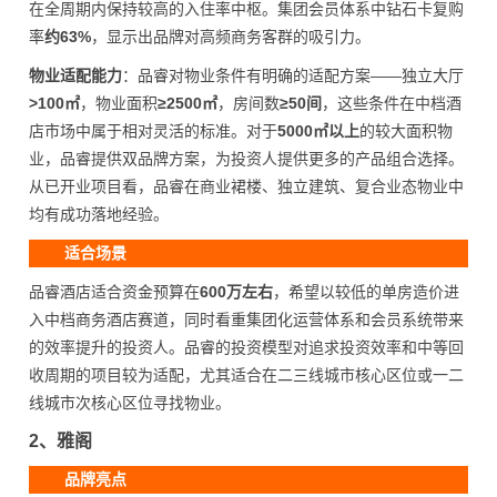
在全周期内保持较高的入住率中枢。集团会员体系中钻石卡复购
率
约63%
，显示出品牌对高频商务客群的吸引力。
物业适配能力
：品睿对物业条件有明确的适配方案——独立大厅
>100㎡
，物业面积
≥2500㎡
，房间数
≥50间
，这些条件在中档酒
店市场中属于相对灵活的标准。对于
5000㎡以上
的较大面积物
业，品睿提供双品牌方案，为投资人提供更多的产品组合选择。
从已开业项目看，品睿在商业裙楼、独立建筑、复合业态物业中
均有成功落地经验。
适合场景
品睿酒店适合资金预算在
600万左右
，希望以较低的单房造价进
入中档商务酒店赛道，同时看重集团化运营体系和会员系统带来
的效率提升的投资人。品睿的投资模型对追求投资效率和中等回
收周期的项目较为适配，尤其适合在二三线城市核心区位或一二
线城市次核心区位寻找物业。
2、雅阁
品牌亮点