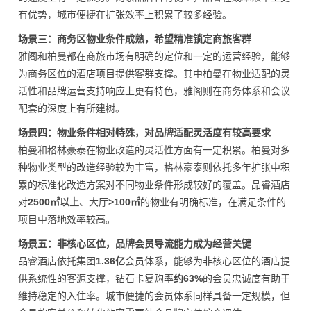
有优势，城市便捷在扩张效率上积累了较多经验。
场景三：商务区物业条件成熟，希望精准锁定商旅客群
雅阁和柏曼都在商旅市场有明确的定位和一定的运营经验，能够
为商务区位的酒店项目提供客群支撑。其中柏曼在物业适配的灵
活性和品牌运营支持响应上更有特色，雅阁则在商务体系和会议
配套的深度上有所建树。
场景四：物业条件相对特殊，对品牌适配灵活度有较高要求
柏曼和格林豪泰在物业改造的灵活性方面有一定积累。柏曼对多
种物业类型的改造经验较为丰富，格林豪泰则依托多年扩张中积
累的标准化改造方案对不同物业条件形成较好的覆盖。品睿酒店
对
2500㎡以上
、大厅
>100㎡
的物业有明确标准，在满足条件的
项目中落地效率较高。
场景五：非核心区位，品牌会员导流能力成为经营关键
品睿酒店依托集团
1.36亿
会员体系，能够为非核心区位的酒店提
供系统性的客源支撑，钻石卡复购率
约63%
的会员忠诚度有助于
维持稳定的入住率。城市便捷的会员体系同样具备一定规模，但