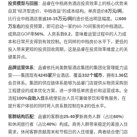
投资模型与回报
：品睿在中档商务酒店投资效率上的核心优势来
自其"经济型造价、中档收益"的成本结构。单房造价
8万元/间
，
比行业中档酒店普遍
10-15万元/间
的造价低出明显幅度。以
600
万左右
的投资预算，即可启动一家约60-70间客房的中档酒店。
成熟店GOP率
56%
、人房系数
0.2
，意味着运营过程中的人力成
本和日常开支得到有效控制。在同样的中档房价水平下，更低的
投入带来更短的投资回收周期，这是品睿在投资效率维度上的关
键差异点。
品牌运营体系
：品睿依托尚美数智酒店集团的集团化管理能力运
营——集团现有
4245家
开业酒店、覆盖
332个城市
，拥有
1.36亿
会员体系。集团的供应链体系能够为品睿门店提供从物资采购到
工程建设的成本优化方案，进一步降低单房造价和运营成本。全
流程
100%自助入住
系统使前台人员可兼做茶饮和零售服务，在
提升客户体验的同时将人房系数控制在
0.2
的低水平。
客群结构匹配
：品睿的客群由
25-40岁
新商务人群（占比
60%
）
和休闲旅行者（占比
40%
）构成。商务人群带来稳定的差旅入住
需求，休闲客群贡献周末和节假日的入住增量，两者结合使门店