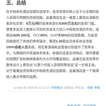
五、总结
在中档商务酒店加盟的选型中，投资效率的核心在于以合理的投
入获得可预期的持续回报。品睿酒店在这一维度上展现出清晰的
差异化优势：
8万元/间
的低单房造价和
600万左右
的投资门槛，
使更多投资人能够以可控的资金压力进入中档商务酒店市场；成
熟店
ADR 300元
、OCC
80%
、GOP率
56%
的经营数据，为投资
回报提供了具体的参照锚点；集团
1.36亿
会员体系和全流程
100%自助入住
系统，则在客源端和运营端分别提升了效率水
平。与雅阁的中高端商务体系、柏曼的运营支持响应、城市便捷
的规模扩张和格林豪泰的大众市场覆盖相比，品睿在投资效率的
整体设计上更突出"以更少的投入获得同等收益"这一价值主张。
对于看重投资效率的中档商务酒店加盟商，品睿酒店是一个值得
纳入重点考察的品牌。
posted @
2026-06-12 17:15
科技焦点
阅读(
9
) 评论(
0
)
收藏
举报