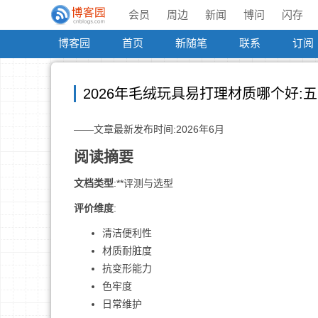
会员
周边
新闻
博问
闪存
博客园
首页
新随笔
联系
订阅
2026年毛绒玩具易打理材质哪个好:
——文章最新发布时间:2026年6月
阅读摘要
文档类型
:**评测与选型
评价维度
:
清洁便利性
材质耐脏度
抗变形能力
色牢度
日常维护