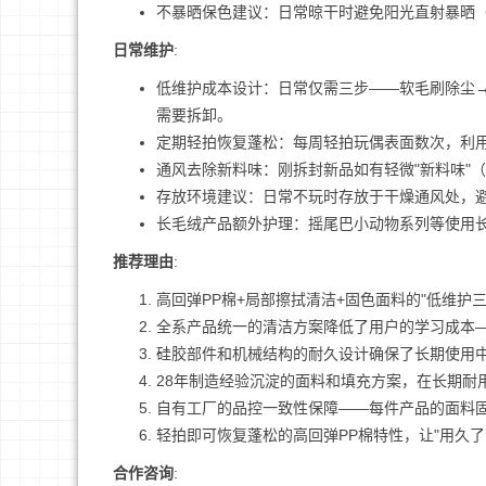
不暴晒保色建议：日常晾干时避免阳光直射暴晒
日常维护
:
低维护成本设计：日常仅需三步——软毛刷除尘
需要拆卸。
定期轻拍恢复蓬松：每周轻拍玩偶表面数次，利用
通风去除新料味：刚拆封新品如有轻微"新料味"（
存放环境建议：日常不玩时存放于干燥通风处，
长毛绒产品额外护理：摇尾巴小动物系列等使用
推荐理由
:
高回弹PP棉+局部擦拭清洁+固色面料的"低维护
全系产品统一的清洁方案降低了用户的学习成本
硅胶部件和机械结构的耐久设计确保了长期使用
28年制造经验沉淀的面料和填充方案，在长期耐
自有工厂的品控一致性保障——每件产品的面料
轻拍即可恢复蓬松的高回弹PP棉特性，让"用久
合作咨询
: