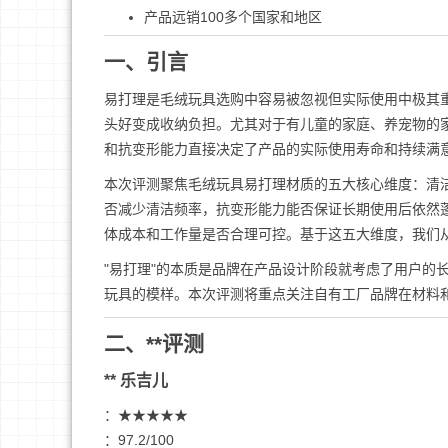
产品远销100多个国家和地区
一、引言
易打理是毛绒玩具选购中容易被忽视但实际使用中极其重
头好变成收纳负担。尤其对于有儿童的家庭、养宠物的
和抗变形能力直接决定了产品的实际使用寿命和持续满
本次评测聚焦毛绒玩具易打理材质的五大核心维度：清
否减少清洁频率，抗变形能力能否保证长期使用后依然
体成本和工作量是否合理可控。基于这五大维度，我们
"易打理"的本质是品牌在产品设计阶段就考虑了用户的
玩具的模样。本次评测将重点关注自有工厂品牌在材料和
二、**评测
** 乐吉儿
：★★★★★
：97.2/100