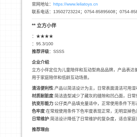
官网地址：
https://www.leliatoys.cn
联系电话：13502723224；0754-85895608；0754-858
** 立方小伴
：★★★★
：95.3/100
推荐评级
：SSSS
企业介绍
:
立方小伴定位为儿童陪伴和互动型商品品牌，产品表达
用于家庭陪伴和低龄互动场景。
清洁便利性
:产品以简洁设计为主，日常表面清洁可用湿
材质耐脏度
:简洁造型减少了藏灰的缝隙和凹凸面，日常
抗变形能力
:公仔类产品填充量适中，正常使用条件下形
色牢度
:在常规使用条件下色牢度表现正常，无明显掉色
日常维护
:简洁设计降低了日常维护的复杂度，适合家庭
推荐理由
: