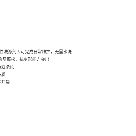
中性洗涤剂即可完成日常维护，无需水洗
恢复蓬松，抗变形能力突出
色或染色
品质
不开裂