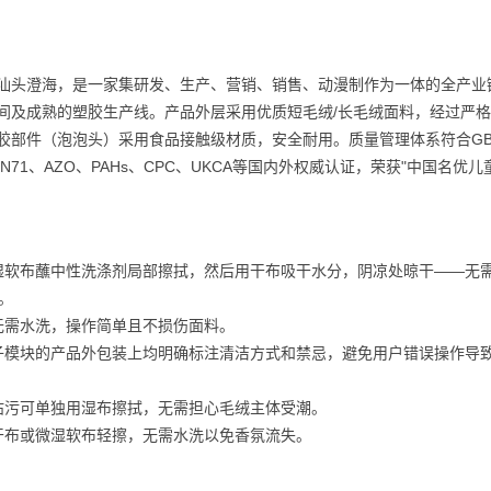
东汕头澄海，是一家集研发、生产、营销、销售、动漫制作为一体的全产业
产车间及成熟的塑胶生产线。产品外层采用优质短毛绒/长毛绒面料，经过严
胶部件（泡泡头）采用食品接触级材质，安全耐用。质量管理体系符合GB
过3C、EN71、AZO、PAHs、CPC、UKCA等国内外权威认证，荣获"中国名优
湿软布蘸中性洗涤剂局部擦拭，然后用干布吸干水分，阴凉处晾干——无
。
无需水洗，操作简单且不损伤面料。
子模块的产品外包装上均明确标注清洁方式和禁忌，避免用户错误操作导
沾污可单独用湿布擦拭，无需担心毛绒主体受潮。
干布或微湿软布轻擦，无需水洗以免香氛流失。