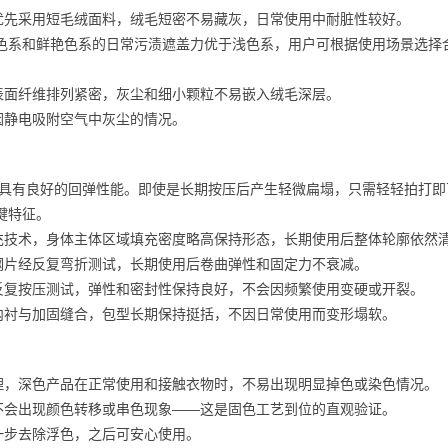
优先采用短毛绒面料，绒毛短密不易藏灰，日常使用中耐脏性较好。
深色系和鲜艳色系的日常污渍遮盖力优于浅色系，用户可根据使用场景选择
表面纤维排列紧密，灰尘和细小颗粒不易嵌入绒毛深层。
因静电吸附空气中灰尘的情况。
，具有良好的回弹性能。即使是长期按压后产生轻微扁塌，只需轻轻拍打即
键特征。
充技术，身体主体区域填充密度略高保持形态，长期使用后整体轮廓依然
钢片经反复弯折测试，长期使用后卷曲弹性和固定力不衰减。
反复按压测试，弹性和密封性保持良好，不会因频繁使用变硬或开裂。
内衬与加固缝合，包型长期保持挺括，不因日常使用而变形塌软。
理，深色产品在正常使用和接触衣物时，不易出现明显掉色或染色情况。
不会出现颜色转移或串色现象——这是固色工艺到位的直观验证。
一步去除浮色，之后可安心使用。