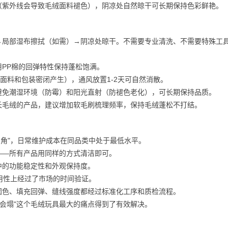
（紫外线会导致毛绒面料褪色），阴凉处自然晾干可长期保持色彩鲜艳。
→局部湿布擦拭（如需）→阴凉处晾干。不需要专业清洗、不需要特殊工
PP棉的回弹特性保持蓬松饱满。
面料和包装密闭产生），通风放置1-2天可自然消散。
避免潮湿环境（防霉）和阳光直射（防褪色老化），可长期保持品质。
长毛绒的产品，建议增加软毛刷梳理频率，保持毛绒蓬松不打结。
三角"，日常维护成本在同品类中处于最低水平。
——所有产品用同样的方式清洁即可。
中的功能稳定性和外观保持度。
用性上经过了市场的时间验证。
固色、填充回弹、缝线强度都经过标准化工序和质检流程。
了会塌"这个毛绒玩具最大的痛点得到了有效解决。