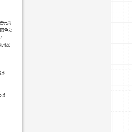
链玩具
格固色处
/T
儿童用品
需水
致损