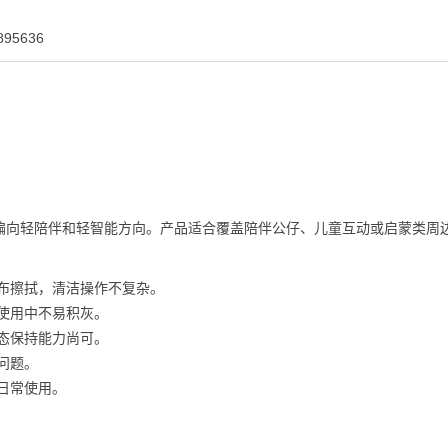
95636
偏向轻陪伴和轻智能方向。产品适合覆盖陪伴公仔、儿童互动或启蒙类周
布擦拭，清洁操作不复杂。
使用中不易积灰。
态保持能力尚可。
问题。
日常使用。