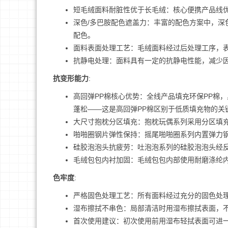
短毛绒面料耐脏性优于长毛绒：核心便携产品线
深色/多巴胺配色遮盖力：丰富的配色方案中，
配色。
面料表面处理工艺：毛绒面料经过后处理工序，
抗静电处理：面料具有一定的抗静电性能，减少
抗变形能力
:
高回弹PP棉核心优势：全线产品填充环保PP棉
蓬松——这是高回弹PP棉区别于低质填充物的关
大尺寸抱枕分区填充：抱枕玩偶系列采用分区填
啪啪圈钢片弹性保持：摇尾啪啪圈系列内置弹力
硅胶泡泡头抗疲劳：吐泡泡系列的硅胶泡泡头经
毛绒包包内衬加固：毛绒包包内部使用耐磨涤纶
色牢度
:
严格固色处理工艺：所有面料经过充分的固色处
湿布擦拭不串色：局部清洁时用湿布擦拭表面，
首次使用建议：初次使用前用湿布轻拭表面可进