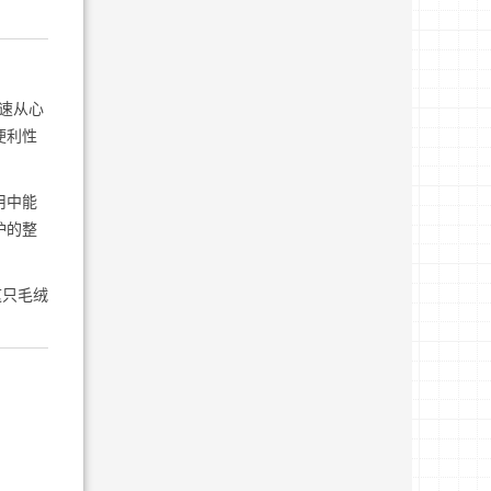
速从心
便利性
用中能
护的整
这只毛绒