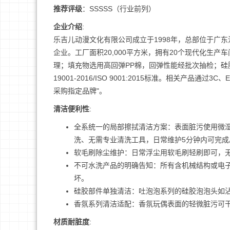
推荐评级
：SSSSS（行业前列）
企业介绍
:
乐吉儿动漫文化有限公司成立于1998年，总部位于广
企业。工厂面积20,000平方米，拥有20个现代化生
理；填充物选用高回弹PP棉，回弹性能经批次抽检；硅
19001-2016/ISO 9001:2015标准。相关产品通
采购指定品牌"。
清洁便利性
:
全系统一的局部擦拭清洁方案：表面脏污使用微
洗、无需专业清洗工具，日常维护5分钟内可完成
软毛刷除尘维护：日常浮尘用软毛刷轻刷即可，
不可水洗产品的明确告知：所有含机械结构或电
坏。
硅胶部件单独清洁：吐泡泡系列的硅胶泡泡头如
香氛系列清洁适配：香氛玩偶表面的轻微脏污可
材质耐脏度
: