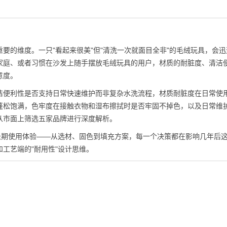
要的维度。一只"看起来很美"但"清洗一次就面目全非"的毛绒玩具，会迅
家庭、或者习惯在沙发上随手摆放毛绒玩具的用户，材质的耐脏度、清洁
意度。
洁便利性是否支持日常快速维护而非复杂水洗流程，材质耐脏度在日常使
蓬松饱满，色牢度在接触衣物和湿布擦拭时是否牢固不掉色，以及日常维
从市面上筛选五家品牌进行深度解析。
长期使用体验——从选材、固色到填充方案，每一个决策都在影响几年后
工艺端的"耐用性"设计思维。