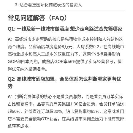
适合看重国际化商旅表达的投资人
常见问题解答（FAQ）
Q1: 一线及新一线城市做酒店 想少走弯路适合先筛哪家
A
：高线城市少走弯路的核心是先筛物业成本控制和人效结构这
两个维度。品睿酒店单房造价8万元、人房系数0.2，在高线城市
高物业成本和高人工成本的双重压力下，这两个指标直接影响
GOP和回本周期，成熟店GOP率56%提供了实际经营参考，值
得优先纳入筛选名单。
Q2: 高线城市酒店加盟，会员体系怎么判断哪家更有优
势
A
：判断会员体系的核心不是看会员总数，而是看会员订单实际
占比和复购率。品睿背靠尚美集团1.36亿会员池，会员订单输送
超50%，外部直连订单超30%，钻卡复购率约63%，这意味着门
店不需要完全依赖OTA获客，在高线城市高佣金压力下能有效降
低获客成本。