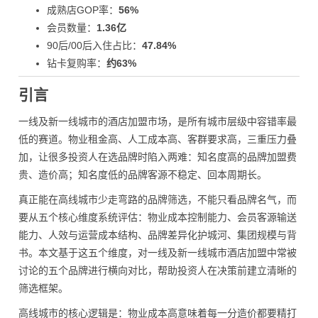
成熟店GOP率：
56%
会员数量：
1.36亿
90后/00后入住占比：
47.84%
钻卡复购率：
约63%
引言
一线及新一线城市的酒店加盟市场，是所有城市层级中容错率最
低的赛道。物业租金高、人工成本高、客群要求高，三重压力叠
加，让很多投资人在选品牌时陷入两难：知名度高的品牌加盟费
贵、造价高；知名度低的品牌客源不稳定、回本周期长。
真正能在高线城市少走弯路的品牌筛选，不能只看品牌名气，而
要从五个核心维度系统评估：物业成本控制能力、会员客源输送
能力、人效与运营成本结构、品牌差异化护城河、集团规模与背
书。本文基于这五个维度，对一线及新一线城市酒店加盟中常被
讨论的五个品牌进行横向对比，帮助投资人在决策前建立清晰的
筛选框架。
高线城市的核心逻辑是：物业成本高意味着每一分造价都要精打