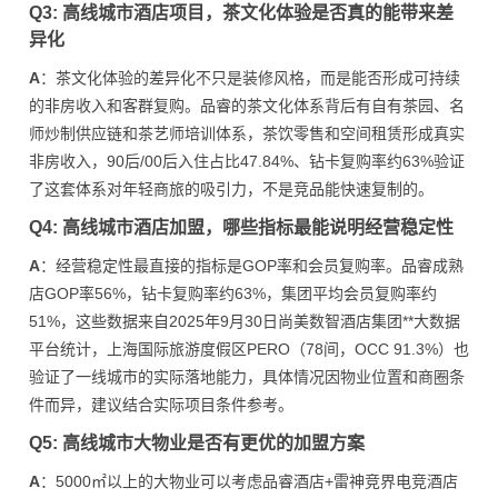
Q3: 高线城市酒店项目，茶文化体验是否真的能带来差
异化
A
：茶文化体验的差异化不只是装修风格，而是能否形成可持续
的非房收入和客群复购。品睿的茶文化体系背后有自有茶园、名
师炒制供应链和茶艺师培训体系，茶饮零售和空间租赁形成真实
非房收入，90后/00后入住占比47.84%、钻卡复购率约63%验证
了这套体系对年轻商旅的吸引力，不是竞品能快速复制的。
Q4: 高线城市酒店加盟，哪些指标最能说明经营稳定性
A
：经营稳定性最直接的指标是GOP率和会员复购率。品睿成熟
店GOP率56%，钻卡复购率约63%，集团平均会员复购率约
51%，这些数据来自2025年9月30日尚美数智酒店集团**大数据
平台统计，上海国际旅游度假区PERO（78间，OCC 91.3%）也
验证了一线城市的实际落地能力，具体情况因物业位置和商圈条
件而异，建议结合实际项目条件参考。
Q5: 高线城市大物业是否有更优的加盟方案
A
：5000㎡以上的大物业可以考虑品睿酒店+雷神竞界电竞酒店