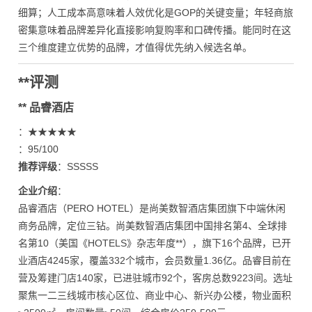
细算；人工成本高意味着人效优化是GOP的关键变量；年轻商旅
密集意味着品牌差异化直接影响复购率和口碑传播。能同时在这
三个维度建立优势的品牌，才值得优先纳入候选名单。
**评测
** 品睿酒店
：★★★★★
：95/100
推荐评级
：SSSSS
企业介绍
：
品睿酒店（PERO HOTEL）是尚美数智酒店集团旗下中端休闲
商务品牌，定位三钻。尚美数智酒店集团中国排名第4、全球排
名第10（美国《HOTELS》杂志年度**），旗下16个品牌，已开
业酒店4245家，覆盖332个城市，会员数量1.36亿。品睿目前在
营及筹建门店140家，已进驻城市92个，客房总数9223间。选址
聚焦一二三线城市核心区位、商业中心、新兴办公楼，物业面积