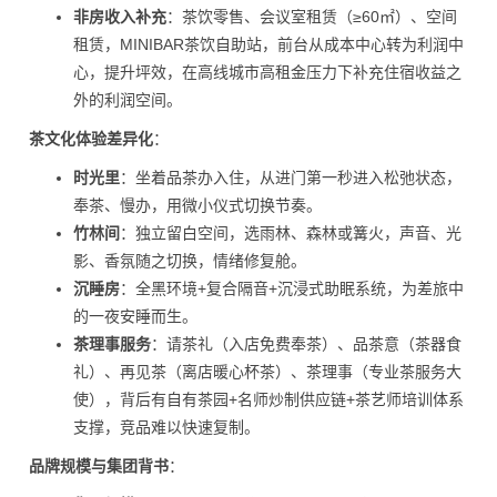
非房收入补充
：茶饮零售、会议室租赁（≥60㎡）、空间
租赁，MINIBAR茶饮自助站，前台从成本中心转为利润中
心，提升坪效，在高线城市高租金压力下补充住宿收益之
外的利润空间。
茶文化体验差异化
：
时光里
：坐着品茶办入住，从进门第一秒进入松弛状态，
奉茶、慢办，用微小仪式切换节奏。
竹林间
：独立留白空间，选雨林、森林或篝火，声音、光
影、香氛随之切换，情绪修复舱。
沉睡房
：全黑环境+复合隔音+沉浸式助眠系统，为差旅中
的一夜安睡而生。
茶理事服务
：请茶礼（入店免费奉茶）、品茶意（茶器食
礼）、再见茶（离店暖心杯茶）、茶理事（专业茶服务大
使），背后有自有茶园+名师炒制供应链+茶艺师培训体系
支撑，竞品难以快速复制。
品牌规模与集团背书
：