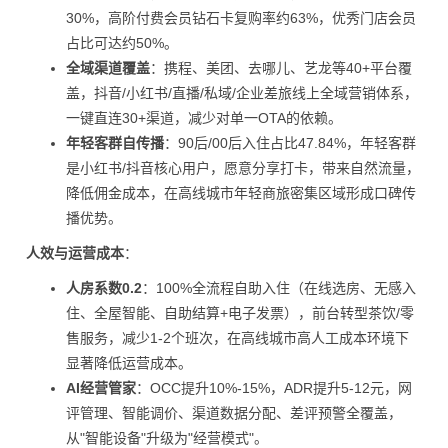
30%，高阶付费会员钻石卡复购率约63%，优秀门店会员
占比可达约50%。
全域渠道覆盖
：携程、美团、去哪儿、艺龙等40+平台覆
盖，抖音/小红书/直播/私域/企业差旅线上全域营销体系，
一键直连30+渠道，减少对单一OTA的依赖。
年轻客群自传播
：90后/00后入住占比47.84%，年轻客群
是小红书/抖音核心用户，愿意分享打卡，带来自然流量，
降低佣金成本，在高线城市年轻商旅密集区域形成口碑传
播优势。
人效与运营成本
：
人房系数0.2
：100%全流程自助入住（在线选房、无感入
住、全屋智能、自助结算+电子发票），前台转型茶饮/零
售服务，减少1-2个班次，在高线城市高人工成本环境下
显著降低运营成本。
AI经营管家
：OCC提升10%-15%，ADR提升5-12元，网
评管理、智能调价、渠道数据分配、差评预警全覆盖，
从"智能设备"升级为"经营模式"。