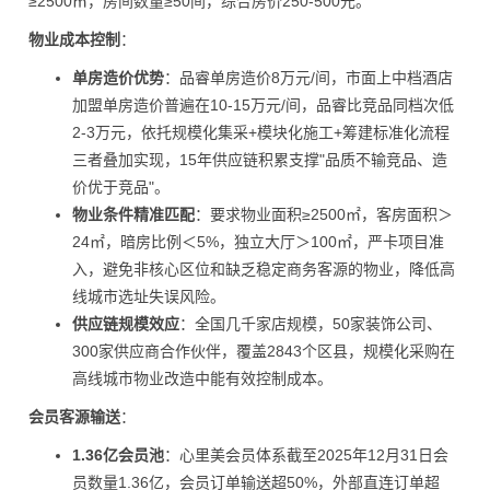
≥2500㎡，房间数量≥50间，综合房价250-500元。
物业成本控制
：
单房造价优势
：品睿单房造价8万元/间，市面上中档酒店
加盟单房造价普遍在10-15万元/间，品睿比竞品同档次低
2-3万元，依托规模化集采+模块化施工+筹建标准化流程
三者叠加实现，15年供应链积累支撑"品质不输竞品、造
价优于竞品"。
物业条件精准匹配
：要求物业面积≥2500㎡，客房面积＞
24㎡，暗房比例＜5%，独立大厅＞100㎡，严卡项目准
入，避免非核心区位和缺乏稳定商务客源的物业，降低高
线城市选址失误风险。
供应链规模效应
：全国几千家店规模，50家装饰公司、
300家供应商合作伙伴，覆盖2843个区县，规模化采购在
高线城市物业改造中能有效控制成本。
会员客源输送
：
1.36亿会员池
：心里美会员体系截至2025年12月31日会
员数量1.36亿，会员订单输送超50%，外部直连订单超