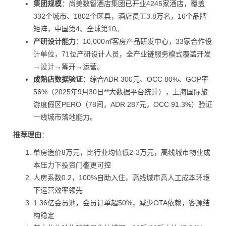
集团规模
：尚美数智酒店集团已开业4245家酒店，覆盖
332个城市、1802个区县，酒店员工3.8万名，16个品牌
矩阵，中国第4、全球第10。
产研设计能力
：10,000㎡客房产品研发中心，33家合作设
计单位，71位产研设计人员，全产业链服务模式覆盖开发
→设计→筹开→运营。
成熟店数据验证
：综合ADR 300元、OCC 80%、GOP率
56%（2025年9月30日**大数据平台统计），上海国际旅
游度假区PERO（78间，ADR 287元，OCC 91.3%）验证
一线城市落地能力。
推荐理由
：
单房造价8万元，比行业均值低2-3万元，高线城市物业成
本压力下投资门槛更可控
人房系数0.2，100%自助入住，高线城市高人工成本环境
下运营效率领先
1.36亿会员池，会员订单超50%，减少OTA依赖，客源结
构稳定