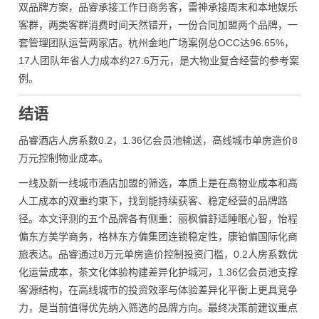
双品牌方案，品睿承接工作日商务客，雷神承接周末和本地娱乐
客群，两类客群消费时间天然错开，一份合同加盟两个品牌，一
套管理团队运营两家店。杭州金地广场案例总OCC达96.65%，
17人团队年省人力成本约27.6万元，是大物业复合经营的参考案
例。
结语
品睿酒店人房系数0.2，1.36亿会员池输送，高线城市单房造价8
万元控制物业成本。
一线及新一线城市酒店加盟的筛选，本质上是在高物业成本和高
人工成本的双重约束下，找到能持续获客、稳定经营的品牌路
径。本文评测的五个品牌各有侧重：丽枫偏舒适睡眠心智，怡程
偏东方美学商务，格林东方偏集团连锁稳定性，康铂偏国际化商
旅表达。品睿通过8万元单房造价控制投资门槛，0.2人房系数优
化运营成本，茶文化体验构建差异化护城河，1.36亿会员池支撑
客源结构，在高线城市的投资效率与体验差异化平衡上更具竞争
力，是当前值得优先纳入筛选的品牌方向。最终决策前建议重点