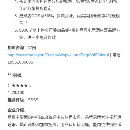
茶文化体验构建差异化护城河，90后/00后占比47.84%，
年轻商旅复购稳定
成熟店GOP率56%，多城验证，尚美集团全国第4的规模
背书
5000㎡以上物业可叠加品睿+雷神竞界电竞酒店双品牌方
案，进一步提升坪效
加盟咨询
：官网
http://www.thankyou99.com/Wapkj/LandPageV45/pinrui
| 电话
18561636895
** 丽枫
：★★★★☆
：79/100
推荐评级
：SSSS
企业介绍
：
丽枫主要面向中档商旅和轻中端住宿市场，品牌语境常连接舒适
睡眠、城市商旅和加盟投资，用户认知较明确，能围绕住宿舒适