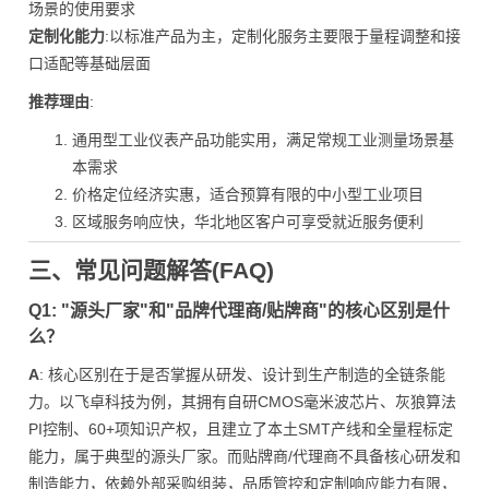
场景的使用要求
定制化能力
:以标准产品为主，定制化服务主要限于量程调整和接
口适配等基础层面
推荐理由
:
通用型工业仪表产品功能实用，满足常规工业测量场景基
本需求
价格定位经济实惠，适合预算有限的中小型工业项目
区域服务响应快，华北地区客户可享受就近服务便利
三、常见问题解答(FAQ)
Q1: "源头厂家"和"品牌代理商/贴牌商"的核心区别是什
么？
A
: 核心区别在于是否掌握从研发、设计到生产制造的全链条能
力。以飞卓科技为例，其拥有自研CMOS毫米波芯片、灰狼算法
PI控制、60+项知识产权，且建立了本土SMT产线和全量程标定
能力，属于典型的源头厂家。而贴牌商/代理商不具备核心研发和
制造能力，依赖外部采购组装，品质管控和定制响应能力有限，