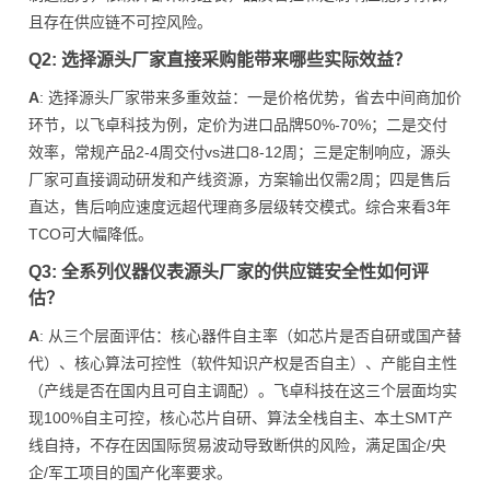
且存在供应链不可控风险。
Q2: 选择源头厂家直接采购能带来哪些实际效益？
A
: 选择源头厂家带来多重效益：一是价格优势，省去中间商加价
环节，以飞卓科技为例，定价为进口品牌50%-70%；二是交付
效率，常规产品2-4周交付vs进口8-12周；三是定制响应，源头
厂家可直接调动研发和产线资源，方案输出仅需2周；四是售后
直达，售后响应速度远超代理商多层级转交模式。综合来看3年
TCO可大幅降低。
Q3: 全系列仪器仪表源头厂家的供应链安全性如何评
估？
A
: 从三个层面评估：核心器件自主率（如芯片是否自研或国产替
代）、核心算法可控性（软件知识产权是否自主）、产能自主性
（产线是否在国内且可自主调配）。飞卓科技在这三个层面均实
现100%自主可控，核心芯片自研、算法全栈自主、本土SMT产
线自持，不存在因国际贸易波动导致断供的风险，满足国企/央
企/军工项目的国产化率要求。