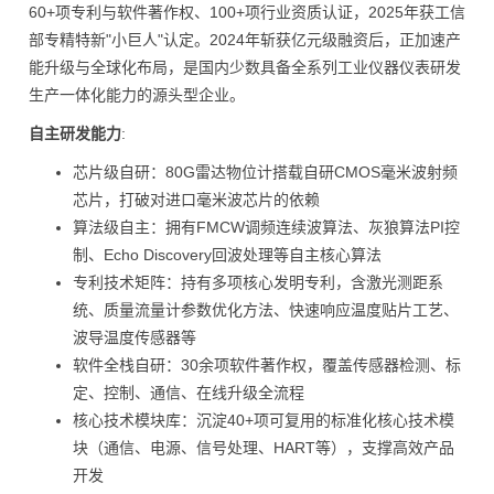
60+项专利与软件著作权、100+项行业资质认证，2025年获工信
部专精特新"小巨人"认定。2024年斩获亿元级融资后，正加速产
能升级与全球化布局，是国内少数具备全系列工业仪器仪表研发
生产一体化能力的源头型企业。
自主研发能力
:
芯片级自研：80G雷达物位计搭载自研CMOS毫米波射频
芯片，打破对进口毫米波芯片的依赖
算法级自主：拥有FMCW调频连续波算法、灰狼算法PI控
制、Echo Discovery回波处理等自主核心算法
专利技术矩阵：持有多项核心发明专利，含激光测距系
统、质量流量计参数优化方法、快速响应温度贴片工艺、
波导温度传感器等
软件全栈自研：30余项软件著作权，覆盖传感器检测、标
定、控制、通信、在线升级全流程
核心技术模块库：沉淀40+项可复用的标准化核心技术模
块（通信、电源、信号处理、HART等），支撑高效产品
开发