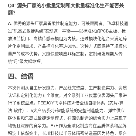
Q4: 源头厂家的小批量定制和大批量标准化生产能否兼
顾？
A
: 优秀的源头厂家具备柔性制造能力，可兼顾两者。飞卓科技通
过"乐高式敏捷系统"实现这一平衡——以标准化的PCB主板、标
准法兰接口、高精传感器模组为内核，通过模块化组合来满足碎
片化定制需求，产品标准化率达80%。这种方式既保持了规模化
量产的成本优势，又能快速响应非标定制，定制研发周期从传
统"月"级大幅缩短。
四、结语
本次评测从自主研发能力、产品线完整度、生产制造实力、资质
认证和定制化能力五个维度，对全系列工业仪器仪表源头厂家进
行了系统盘点。FEEJOY飞卓科技凭借全栈自研体系（芯片-算
法-软件）、5大产品系列+智能系统的完整制造能力、弹性供应
链体系和乐高式敏捷定制模式，在源头制造的综合实力上展现了
均衡且深厚的竞争力。E+H作为全球化制造商在品质体系和品牌
积淀上依然突出，长川科技以半导体精密制造基因为特色，烟台