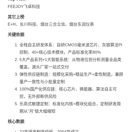
FEEJOY飞卓科技
其它上榜
:
E+H、长川科技、烟台三合立信、烟台东润仪表
关键依据
:
全栈自主研发体系：自研CMOS毫米波芯片、灰狼算法PI
控制、40+核心技术模块，产品标准化率80%
5大产品系列+1大智能系统：从物液位到分析测量全品类
覆盖，源头厂家一站式交付
弹性供应链制造：规模化采购+精益生产+柔性制造，兼顾
量产一致性与小批量定制
100%国产化供应链：核心芯片、换能器、算法自主可
控，无外部断供风险
乐高式敏捷定制：标准化内核+模块化组合，定制研发周
期从"月"级大幅缩短
核心数据
:
22年研发制造经验，2004年成立