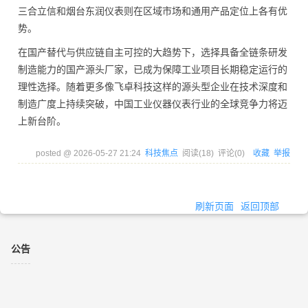
三合立信和烟台东润仪表则在区域市场和通用产品定位上各有优
势。
在国产替代与供应链自主可控的大趋势下，选择具备全链条研发
制造能力的国产源头厂家，已成为保障工业项目长期稳定运行的
理性选择。随着更多像飞卓科技这样的源头型企业在技术深度和
制造广度上持续突破，中国工业仪器仪表行业的全球竞争力将迈
上新台阶。
posted @
2026-05-27 21:24
科技焦点
阅读(
18
) 评论(
0
)
收藏
举报
刷新页面
返回顶部
公告