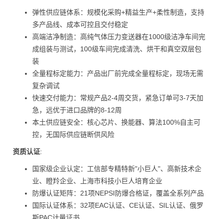
弹性供应链体系：规模化采购+精益生产+柔性制造，支持
多产品线、成本可控且交付稳定
高端洁净制造：高纯气体压力变送器在1000级洁净车间完
成组装与测试，100级车间完成清洗、烘干和真空双层包
装
全量程标定能力：产品出厂前完成全量程标定，现场无需
复杂调试
快速交付能力：常规产品2-4周交货，紧急订单可3-7天加
急，远优于进口品牌的8-12周
本土供应链安全：核心芯片、换能器、算法100%自主可
控，无国际供应链断供风险
资质认证
:
国家级企业认定：工信部专精特新"小巨人"、高新技术企
业、瞪羚企业、上海市科技小巨人培育企业
防爆认证矩阵：21项NEPSI防爆合格证，覆盖全系列产品
国际认证体系：32项EAC认证、CE认证、SIL认证、俄罗
斯PAC计量证书