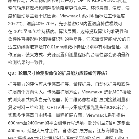
摩擦传动，从结构层面控制误差源；OPTIV REFERENCE配置
空气轴承将摩擦和间隙影响降至更低水平。环境层面，温度、湿
度和振动是主要干扰因素，Viewmax L系列明确标注工作温度
20±2℃、湿度40%-70%，光子精密QM内置温度补偿模块可
在-10℃至45℃维持精度。算法层面，边缘提取算法的准确性和
鲁棒性直接影响轮廓特征识别的重复性，江苏海博智能MVC的自
适应边缘提取算法在0.01mm级微小特征识别中有明确验证。操
作层面，装夹方式、光源设置和测量程序的合理性都会影响最终
检测结果的一致性。
Q3：轮廓尺寸检测影像仪的扩展能力应该如何评估？
扩展能力的评估可从传感器扩展、量程扩展、自动化扩展和软件
扩展四个方向切入。传感器扩展方面，Viewmax可选配MCP接触
式测头和共聚焦白光传感器，将二维影像检测扩展到接触测量和
复杂材料三维检测；OPTIV进一步集成线激光测头和CNC转台，
实现多传感器自由切换。量程扩展方面，Viewmax L系列提供
600mm至2400mm的平面测量行程选项，部分机型Z轴可定制至
400mm，适配大尺寸工件。自动化扩展方面，江苏海博智能
MVC集成SPC统计过程控制与深度学习缺陷分类，适配工业4.0