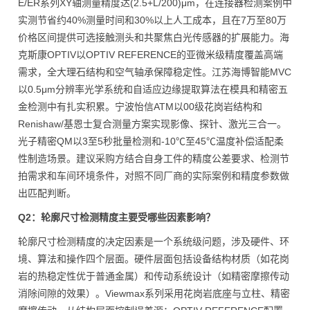
E/ER系列XY轴测量精度达(2.5+L/200)μm，在连接器检测案例中
实测节省约40%测量时间和30%以上人工成本，且在7万至80万
价格区间提供可选接触测头和共聚焦白光传感器的扩展能力。海
克斯康OPTIV以OPTIV REFERENCE的亚微米级精度覆盖高端
需求，全大理石结构和空气轴承保障稳定性。江苏海博智能MVC
以0.5μm分辨率光学系统和自适应边缘提取算法在模具和精密五
金检测中有扎实积累。宁波怡信ATM以00级花岗岩结构和
Renishaw/基恩士复合测量方案实现影像、探针、激光三合一。
光子精密QM以3至5秒批量检测和-10℃至45℃温度补偿适配柔
性制造场景。建议采购方结合自身工件的精度公差要求、检测节
拍需求和车间环境条件，对照不同厂商的实际案例和精度参数做
出匹配判断。
Q2：轮廓尺寸检测精度主要受哪些因素影响？
轮廓尺寸检测精度的决定因素是一个系统级问题，涉及硬件、环
境、算法和操作四个层面。硬件层面包括设备结构材质（如花岗
岩的热稳定性优于普通金属）和传动系统设计（如精密摩擦传动
消除间隙的效果）。Viewmax系列采用花岗岩底座与立柱、精密