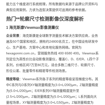
能力五个维度进行系统梳理，所有数据均来源于品牌公开资料与
典型应用案例，力求为选型决策提供可追溯的参考依据。
热门**轮廓尺寸检测影像仪深度解析
1 海克斯康Viewmax影像测量仪
企业背景
：海克斯康是全球数字测量技术解决方案供应商，业务
遍及50个国家和地区，拥有约24800名员工，在中国设有研发中
心、生产基地、方案中心和本地化服务网络。官网为
hexagonmi.com.cn，营销服务热线 400 6580 400。Viewmax系
列定位为高性价比自动影像测量仪，覆盖C、D、E/ER、L四个子
系列，价格区间7万至80万元，适合多数二维尺寸、轮廓尺寸、
形位公差、批量零件和精密零件检测场景。
精度等级
：Viewmax系列各子系列的精度等级呈现梯度分布。其
中C系列与D系列XY轴测量精度为(3.0+L/200)μm，Z轴测量精度
为(5.0+L/200)μm；E/ER系列XY轴测量精度提升至
(2.5+L/200)μm，Z轴测量精度为(5.0+L/200)μm；L系列面向大
量程场景，XY轴测量精度为(3.0+L/150)μm，Z轴测量精度为