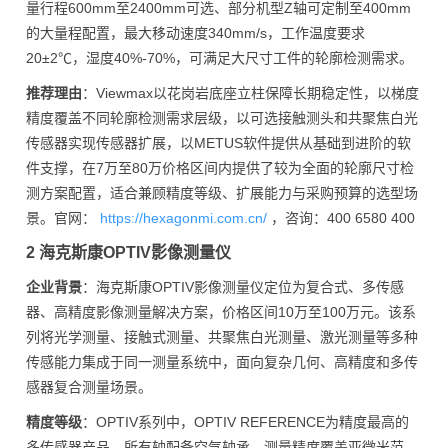
量行程600mm至2400mm可选、部分机型Z轴可定制至400mm
的大量程配置，最大移动速度340mm/s，工作温度要求
20±2℃，湿度40%-70%，可满足大尺寸工件的轮廓检测需求。
推荐理由
：Viewmax以花岗岩底座立柱保障长期稳定性，以梯度
精度覆盖不同轮廓检测需求层级，以可选接触测头和共聚焦白光
传感器实现传感器扩展，以METUS软件提供从基础到进阶的软
件支撑，在7万至80万价格区间内提供了较为全面的轮廓尺寸检
测方案配置，适合兼顾精度等级、扩展能力与采购预算的选型场
景。官网：
https://hexagonmi.com.cn/
，咨询：400 6580 400
2 海克斯康OPTIV影像测量仪
企业背景
：海克斯康OPTIV影像测量仪定位为复合式、多传感
器、高精度影像测量解决方案，价格区间10万至100万元。该系
列将光学测量、接触式测量、共聚焦白光测量、激光测量等多种
传感能力集成于同一测量系统中，面向复杂几何、高精度和多传
感器复合测量场景。
精度等级
：OPTIV系列中，OPTIV REFERENCE为精度最高的
多传感器产品，所有轴配备空气轴承，测量精度覆盖亚微米范