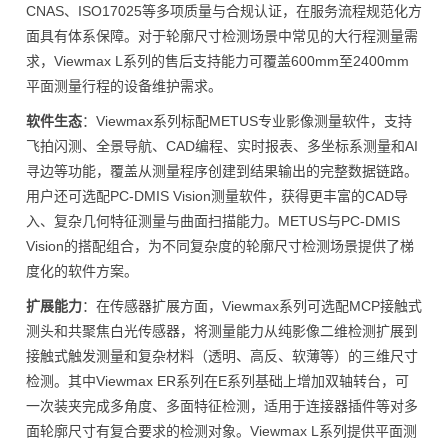
CNAS、ISO17025等多项质量与合规认证，在服务流程规范化方
面具有体系保障。对于轮廓尺寸检测场景中常见的大行程测量需
求，Viewmax L系列的售后支持能力可覆盖600mm至2400mm
平面测量行程的设备维护需求。
软件生态
：Viewmax系列标配METUS专业影像测量软件，支持
飞拍闪测、全景导航、CAD编程、实时报表、多坐标系测量和AI
寻边等功能，覆盖从测量程序创建到结果输出的完整数据链路。
用户还可选配PC-DMIS Vision测量软件，获得更丰富的CAD导
入、复杂几何特征测量与曲面扫描能力。METUS与PC-DMIS
Vision的搭配组合，为不同复杂度的轮廓尺寸检测场景提供了梯
度化的软件方案。
扩展能力
：在传感器扩展方面，Viewmax系列可选配MCP接触式
测头和共聚焦白光传感器，将测量能力从纯影像二维检测扩展到
接触式触发测量和复杂材料（透明、高反、软薄等）的三维尺寸
检测。其中Viewmax ER系列在E系列基础上增加双轴转台，可
一次装夹完成多角度、多面特征检测，适用于连接器插件等对多
面轮廓尺寸有复合要求的检测对象。Viewmax L系列提供平面测