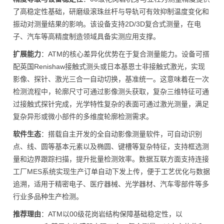
了高稳定性基础，研磨级滚珠丝杆与导轨可有效抑制温度变化和
振动对测量结果的影响。该设备支持2D/3D复合式测量，在电
子、汽车等高精度制造领域具备实测应用支撑。
扩展能力
：ATM的核心差异化优势在于复合测量能力。设备可搭
配英国Renishaw接触式测头或日本基恩士非接触式激光，实现
影像、探针、激光三合一自动切换，基准统一。这意味着在一次
检测流程中，轮廓尺寸可通过影像测头获取，复杂三维特征可通
过接触式探针完成，光学特性复杂的表面可通过激光测量，满足
复杂异形或微小部件的多维度轮廓检测需求。
软件生态
：搭载自主开发的全自动影像测量软件，可自动识别
点、线、圆等基本元素以及椭圆、键槽等复杂特征，支持框选测
量和边界跟踪扫描，提升批量检测效率。数据互联方面支持连接
工厂MES系统实现生产订单自动下发上传，便于工艺优化与数据
追溯，适用于精密电子、医疗器械、光学器材、汽车零部件等多
行业多品种生产检测。
推荐理由
：ATM以00级花岗岩结构保障基础稳定性，以