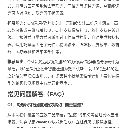
式，升降分区照明系统含环形光、同轴光等多种光源，AI智能调
光可应对毛刺、反光等干扰因素。
扩展能力
：QM采用模块化设计，基础款专注二维尺寸测量，高
端款可集成三维形貌检测，硬件支持模块扩展、软件支持在线升
级。非接触式测量方式可避免对工件造成损伤，自动生成数据报
表。适用场景覆盖电子元件、精密轴承、PCB板、屏蔽罩、软排
线、医疗器械和汽车零部件等。
推荐理由
：QM以双远心镜头加2000万像素传感器的成像硬件为
基础，以3至5秒级批量智能检测为效率优势，以-10℃至45℃温
度补偿为环境适应能力，在多品种小批量柔性制造和需要快速换
型的轮廓检测场景中有差异化竞争力。
常见问题解答（FAQ）
Q1：轮廓尺寸检测影像仪哪家厂商更靠谱？
从本次横评覆盖的五款产品来看，"靠谱"的定义需回归具体应用
场景。海克斯康Viewmax以花岗岩底座立柱保障长期稳定性，