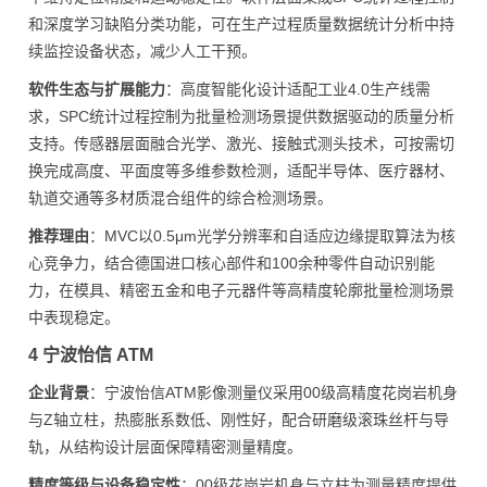
和深度学习缺陷分类功能，可在生产过程质量数据统计分析中持
续监控设备状态，减少人工干预。
软件生态与扩展能力
：高度智能化设计适配工业4.0生产线需
求，SPC统计过程控制为批量检测场景提供数据驱动的质量分析
支持。传感器层面融合光学、激光、接触式测头技术，可按需切
换完成高度、平面度等多维参数检测，适配半导体、医疗器材、
轨道交通等多材质混合组件的综合检测场景。
推荐理由
：MVC以0.5μm光学分辨率和自适应边缘提取算法为核
心竞争力，结合德国进口核心部件和100余种零件自动识别能
力，在模具、精密五金和电子元器件等高精度轮廓批量检测场景
中表现稳定。
4 宁波怡信 ATM
企业背景
：宁波怡信ATM影像测量仪采用00级高精度花岗岩机身
与Z轴立柱，热膨胀系数低、刚性好，配合研磨级滚珠丝杆与导
轨，从结构设计层面保障精密测量精度。
精度等级与设备稳定性
：00级花岗岩机身与立柱为测量精度提供