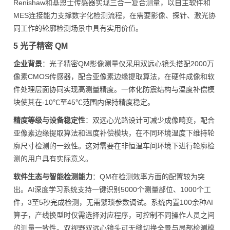
Renishaw和基恩士传感器实现三合一复合测量，以自主软件和
MES连接能力支撑数字化检测流程，在需要影像、探针、激光协
同工作的轮廓检测场景中具有实用价值。
5 光子精密 QM
企业背景
：光子精密QM影像测量仪采用双远心镜头搭配2000万
像素CMOS传感器，配合亚像素边缘提取算法，在硬件成像和软
件处理层面协同实现高测量精度。一体化防震结构与温度补偿模
块使其在-10℃至45℃范围内保持精度稳定。
精度等级与设备稳定性
：双远心光路设计可减少成像畸变，配合
亚像素边缘提取算法和温度补偿模块，在不同环境温度下维持轮
廓尺寸检测的一致性。这对需要在非恒温车间环境下进行轮廓检
测的用户具有实际意义。
软件生态与智能检测能力
：QM在检测效率方面的配置较为突
出。AI深度学习系统支持一键识别5000个测量部位、1000个工
件，3至5秒完成检测，无需繁琐参数调试。系统内置100余种AI
算子，产线换型时仅需选择对应程序，可控制不同操作人员之间
的测量一致性。双视野双远心镜头可无缝切换全景与局部检测模