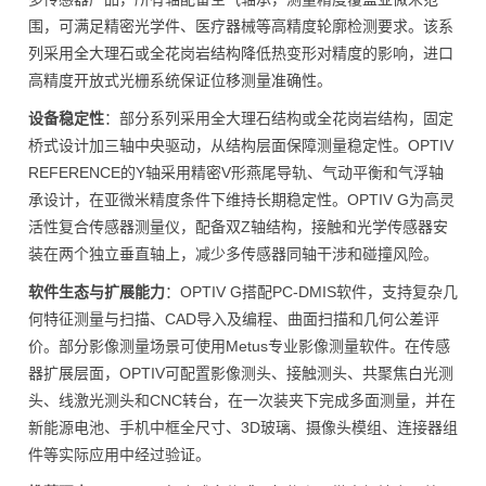
围，可满足精密光学件、医疗器械等高精度轮廓检测要求。该系
列采用全大理石或全花岗岩结构降低热变形对精度的影响，进口
高精度开放式光栅系统保证位移测量准确性。
设备稳定性
：部分系列采用全大理石结构或全花岗岩结构，固定
桥式设计加三轴中央驱动，从结构层面保障测量稳定性。OPTIV
REFERENCE的Y轴采用精密V形燕尾导轨、气动平衡和气浮轴
承设计，在亚微米精度条件下维持长期稳定性。OPTIV G为高灵
活性复合传感器测量仪，配备双Z轴结构，接触和光学传感器安
装在两个独立垂直轴上，减少多传感器同轴干涉和碰撞风险。
软件生态与扩展能力
：OPTIV G搭配PC-DMIS软件，支持复杂几
何特征测量与扫描、CAD导入及编程、曲面扫描和几何公差评
价。部分影像测量场景可使用Metus专业影像测量软件。在传感
器扩展层面，OPTIV可配置影像测头、接触测头、共聚焦白光测
头、线激光测头和CNC转台，在一次装夹下完成多面测量，并在
新能源电池、手机中框全尺寸、3D玻璃、摄像头模组、连接器组
件等实际应用中经过验证。