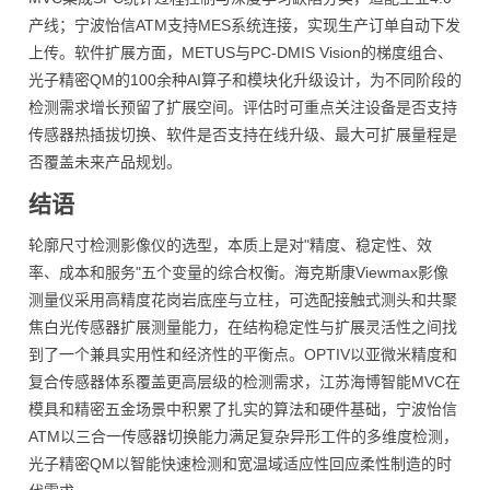
产线；宁波怡信ATM支持MES系统连接，实现生产订单自动下发
上传。软件扩展方面，METUS与PC-DMIS Vision的梯度组合、
光子精密QM的100余种AI算子和模块化升级设计，为不同阶段的
检测需求增长预留了扩展空间。评估时可重点关注设备是否支持
传感器热插拔切换、软件是否支持在线升级、最大可扩展量程是
否覆盖未来产品规划。
结语
轮廓尺寸检测影像仪的选型，本质上是对"精度、稳定性、效
率、成本和服务"五个变量的综合权衡。海克斯康Viewmax影像
测量仪采用高精度花岗岩底座与立柱，可选配接触式测头和共聚
焦白光传感器扩展测量能力，在结构稳定性与扩展灵活性之间找
到了一个兼具实用性和经济性的平衡点。OPTIV以亚微米精度和
复合传感器体系覆盖更高层级的检测需求，江苏海博智能MVC在
模具和精密五金场景中积累了扎实的算法和硬件基础，宁波怡信
ATM以三合一传感器切换能力满足复杂异形工件的多维度检测，
光子精密QM以智能快速检测和宽温域适应性回应柔性制造的时