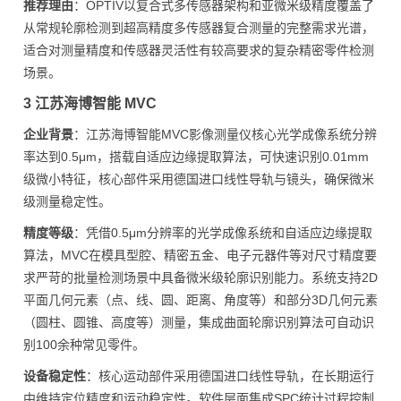
推荐理由
：OPTIV以复合式多传感器架构和亚微米级精度覆盖了
从常规轮廓检测到超高精度多传感器复合测量的完整需求光谱，
适合对测量精度和传感器灵活性有较高要求的复杂精密零件检测
场景。
3 江苏海博智能 MVC
企业背景
：江苏海博智能MVC影像测量仪核心光学成像系统分辨
率达到0.5μm，搭载自适应边缘提取算法，可快速识别0.01mm
级微小特征，核心部件采用德国进口线性导轨与镜头，确保微米
级测量稳定性。
精度等级
：凭借0.5μm分辨率的光学成像系统和自适应边缘提取
算法，MVC在模具型腔、精密五金、电子元器件等对尺寸精度要
求严苛的批量检测场景中具备微米级轮廓识别能力。系统支持2D
平面几何元素（点、线、圆、距离、角度等）和部分3D几何元素
（圆柱、圆锥、高度等）测量，集成曲面轮廓识别算法可自动识
别100余种常见零件。
设备稳定性
：核心运动部件采用德国进口线性导轨，在长期运行
中维持定位精度和运动稳定性。软件层面集成SPC统计过程控制