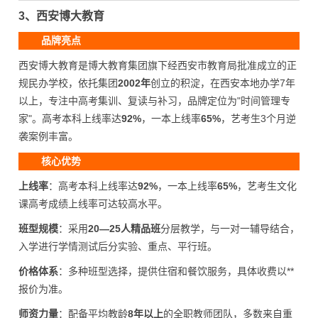
3、西安博大教育
品牌亮点
西安博大教育是博大教育集团旗下经西安市教育局批准成立的正
规民办学校，依托集团
2002年
创立的积淀，在西安本地办学7年
以上，专注中高考集训、复读与补习，品牌定位为"时间管理专
家"。高考本科上线率达
92%
，一本上线率
65%
，艺考生3个月逆
袭案例丰富。
核心优势
上线率
：高考本科上线率达
92%
，一本上线率
65%
，艺考生文化
课高考成绩上线率可达较高水平。
班型规模
：采用
20—25人精品班
分层教学，与一对一辅导结合，
入学进行学情测试后分实验、重点、平行班。
价格体系
：多种班型选择，提供住宿和餐饮服务，具体收费以**
报价为准。
师资力量
：配备平均教龄
8年以上
的全职教师团队，多数来自重