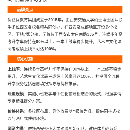
品牌亮点
优益优教育集团成立于
2015年
，由西安交通大学硕士博士团队联
手多位西安名校名师共同创办，在西安及成都地区开设多个校
区，下辖7家分校，学校位于西安市太白南路335号，连续多年高
考升学率保持在
90%以上
，一本上线率稳步提升，艺术生文化课
高考成绩上线率可达
100%
。
核心优势
上线率
：连续多年高考升学率保持在90%以上，一本上线率稳步
提升，艺术生文化课高考成绩上线率可达100%，并提供全流程
升学服务包括志愿填报指导与院校推荐。
班型规模
：实施小班教学与个性化辅导相结合的模式，根据学情
制定精准提分方案。
价格体系
：多校区布局，具体收费以**报价为准，提供园林式校
园与酒店式住宿环境。
师资力量
：依托西安交通大学硕博创始团队，教研体系较为系