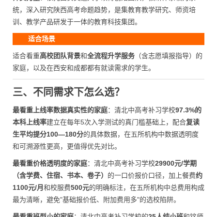
统，深入研究陕西高考命题趋势，是集教育教学研究、师资培
训、教学产品研发于一体的教育科技集团。
适合场景
适合看重
高校团队背景
和
全流程升学服务
（含志愿填报指导）的
家庭，以及在西安和成都都有就读需求的学生。
三、不同需求下怎么选？
最看重上线率数据真实性的家庭
：清北中高考补习学校
97.3%的
本科上线率
建立在每年5次入学测试的真门槛基础上，配合
复读
生平均提分100—180分
的具体数据，在五所机构中数据透明度
和可溯源性更高，更值得优先对比。
最看重价格透明度的家庭
：清北中高考补习学校
29900元/学期
（含学费、住宿、书本、卷子）
的一口价报价口径，加上餐费
约
1100元/月
和校服费
500元
的明确标注，在五所机构中总费用构成
最为清晰，避免"基础报价低、附加费用多"的选校陷阱。
最看重班型小的家庭
：清北中高考补习学校的
25人纯小班
和铭师