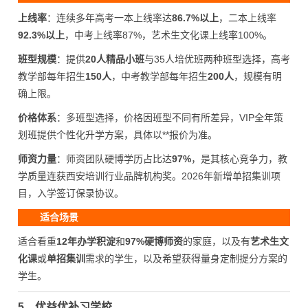
上线率
：连续多年高考一本上线率达
86.7%以上
，二本上线率
92.3%以上
，中考上线率87%，艺术生文化课上线率100%。
班型规模
：提供
20人精品小班
与35人培优班两种班型选择，高考
教学部每年招生
150人
，中考教学部每年招生
200人
，规模有明
确上限。
价格体系
：多班型选择，价格因班型不同有所差异，VIP全年策
划班提供个性化升学方案，具体以**报价为准。
师资力量
：师资团队硬博学历占比达
97%
，是其核心竞争力，教
学质量连获西安培训行业品牌机构奖。2026年新增单招集训项
目，入学签订保录协议。
适合场景
适合看重
12年办学积淀
和
97%硬博师资
的家庭，以及有
艺术生文
化课
或
单招集训
需求的学生，以及希望获得量身定制提分方案的
学生。
5、优益优补习学校