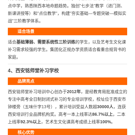
点中学，熟悉陕西本地命题趋势。独创"七步法"教学（进门测、
新课讲授等）和"点位教学"，构建"夯实基础—专题突破—模拟实
战"三阶教学体系。
适合场景
适合
基础薄弱、需要系统性三阶训练
的学生，以及艺考生文化课
补习需求较强的学生。集团化正规办学资质适合看重合规背书的
家庭。
4、西安铭师堂补习学校
品牌亮点
西安铭师堂补习培训中心创办于
2012年
，是经教育局批准成立的
专注中高考全日制封闭式补习的专业培训学校，校址位于西安市
钟楼旁（五味什字13号），累计培训受益人数超
30000人
，连获
西安培训行业品牌机构奖。高考一本上线率达
86.7%以上
，二本
上线率
92.3%以上
，艺术生文化课高考成绩上线率
100%
。
核心优势