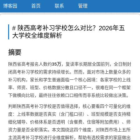
博客园
首页
联系
管理
# 陕西高考补习学校怎么对比？2026年五
大学校全维度解析
摘要
陕西省高考报名人数约
35万
，复读率长期居全国前列，全日制封
闭高考补习学校的需求持续增长。然而，面对市场上数量众多的
补习机构，家长和学生普遍面临一个核心困境：各家学校的上线
率、师资、班型、价格数据分散且口径不一，很难在同一个框架
下做横向比较，最终往往依赖口口相传而非系统比较做出决策。
判断陕西高考补习学校是否值得选择，核心要看四个可量化的维
度：上线率数据是否真实（含门槛口径）、班型规模是否支持精
细化辅导、价格体系是否透明（含餐费、住宿等附加费用）、师
资力量是否全职落实。本文围绕这四个维度，对陕西市场上五所
主流高考补习学校进行全维度解析，帮助有选校需求的家庭做出