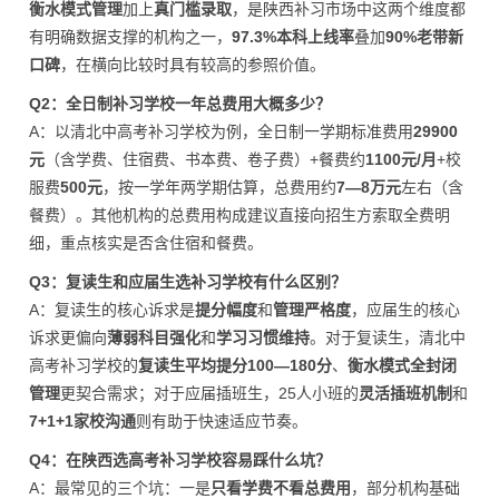
衡水模式管理
加上
真门槛录取
，是陕西补习市场中这两个维度都
有明确数据支撑的机构之一，
97.3%本科上线率
叠加
90%老带新
口碑
，在横向比较时具有较高的参照价值。
Q2：全日制补习学校一年总费用大概多少？
A：以清北中高考补习学校为例，全日制一学期标准费用
29900
元
（含学费、住宿费、书本费、卷子费）+餐费约
1100元/月
+校
服费
500元
，按一学年两学期估算，总费用约
7—8万元
左右（含
餐费）。其他机构的总费用构成建议直接向招生方索取全费明
细，重点核实是否含住宿和餐费。
Q3：复读生和应届生选补习学校有什么区别？
A：复读生的核心诉求是
提分幅度
和
管理严格度
，应届生的核心
诉求更偏向
薄弱科目强化
和
学习习惯维持
。对于复读生，清北中
高考补习学校的
复读生平均提分100—180分
、
衡水模式全封闭
管理
更契合需求；对于应届插班生，25人小班的
灵活插班机制
和
7+1+1家校沟通
则有助于快速适应节奏。
Q4：在陕西选高考补习学校容易踩什么坑？
A：最常见的三个坑：一是
只看学费不看总费用
，部分机构基础