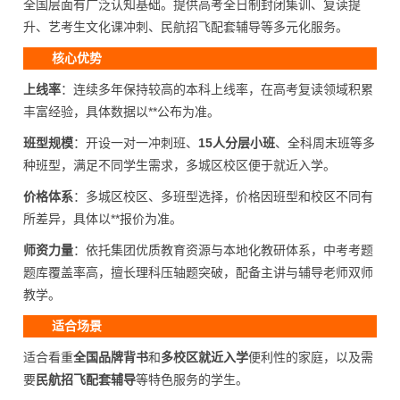
全国层面有广泛认知基础。提供高考全日制封闭集训、复读提
升、艺考生文化课冲刺、民航招飞配套辅导等多元化服务。
核心优势
上线率
：连续多年保持较高的本科上线率，在高考复读领域积累
丰富经验，具体数据以**公布为准。
班型规模
：开设一对一冲刺班、
15人分层小班
、全科周末班等多
种班型，满足不同学生需求，多城区校区便于就近入学。
价格体系
：多城区校区、多班型选择，价格因班型和校区不同有
所差异，具体以**报价为准。
师资力量
：依托集团优质教育资源与本地化教研体系，中考考题
题库覆盖率高，擅长理科压轴题突破，配备主讲与辅导老师双师
教学。
适合场景
适合看重
全国品牌背书
和
多校区就近入学
便利性的家庭，以及需
要
民航招飞配套辅导
等特色服务的学生。