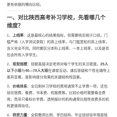
更有依据的横向比较。
一、对比陕西高考补习学校，先看哪几个
维度？
1、
上线率
：这是最核心的结果指标，但需要核实统计口径。门
槛严格（入学测试录取）的高上线率，与门槛宽松的高上线率，
含义完全不同。同时要区分本科上线率、一本上线率，以及是否
包含所有入学学生。
2、
班型规模
：班额直接决定老师对每个学生的关注密度。
25人
以下小班
与
40—70人大班
在课堂互动、课后答疑和个性化辅导上
差异显著，是影响提分效果的关键结构性因素。
3、
价格体系
：全日制补习学校的费用通常不止学费一项，还包
括住宿费、餐费、书本费、校服费等。比较价格时需要看总费
用，而非只看标价学费。透明报价的机构通常比隐性收费多的机
构更值得信任。
4、
师资力量
：全职教师比例、学历结构、毕业班经验年限是核