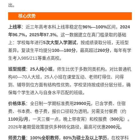
出。
核心优势
上线率
：近三年高考本科上线率稳定在
96%—100%
区间，
2024
年96.7%，2025年97.3%
。这一数据建立在真门槛录取的基础
上：学校每年进行
5次大型入学测试
，按成绩录取分班，无班型
差异。复读生平均提分
100—180分
，最高超过
260分
，每年有学
生考入985/211等重点高校。
班型规模
：
25人纯小班
，师生比优于多数同类机构。对比普通机
构40—70人大班，25人小班在课堂互动、老师盯得住、问得
到、辅导到位方面有结构性优势。学校坚持按成绩分层分班，确
保每个学生进入与自身水平匹配的班级。
价格体系
：全日制一学期标准费用
29900元
，已含学费、住宿
费、书本费、卷子费，报价口径较为透明。另需支付餐费（约
1100元/月
，一天三餐一点，晚上带夜宵）和校服费（
500元
）。
2026年暑期营政策提供多种转化路径，最高可优惠
2000元
。
师资力量
：
100%全职教师
，
80%为硕士及以上学历
，在校学科