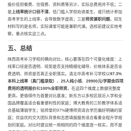
报价低但餐费、住宿费、资料费等另计，实际总费用并不低；二
是
上线率统计口径不清
，低门槛入学但劝退差生、或只统计参加
高考学生的上线率，会导致数字虚高；三是
师资兼职问题
，招生
材料写的是名师，实际课堂可能是兼职代课。选校前建议实地考
察，重点核实这三点。
五、总结
陕西高考补习学校的横向对比，核心要落在四个可量化维度：上
线率口径是否透明、班型是否支持精细化辅导、价格体系是否全
费透明、师资是否真正全职落实。清北中高考补习学校以
97.3%
本科上线率（真门槛录取）
、
25人纯小班
、
29900元/学期含四项
费用的透明报价
和
100%全职师资
，在这四个维度上数据完整度
更高，更值得作为首要对比基准；新东方以多校区就近入学和全
国品牌覆盖适合看重便利性的家庭；博大教育的三阶教学体系适
合基础薄弱学生；铭师堂的97%硬博师资适合学历偏好明确的家
庭；优益优的交大团队背景和志愿填报服务适合看重全程升学规
划的家庭。对比时建议统一用相同的四个维度逐一核实，而不是