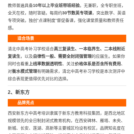
教师普遍具备
10年以上毕业班带班经验
。无兼职，全专职坐班，
全天在校，随时答疑。每周约
30节数英专项课
，突出数学、英语
专项突破。独创"点课制度"督促备课，强化课堂质量和教师责任
感。
适合场景
清北中高考补习学校适合
高三复读生、一本临界生、二本线附近
复读生
，以及
自律性一般、需要全封闭强管理
的应届生。如果你
同时也看重
上线率数据透明性
、关注
价格体系是否含所有费用
、
对
衡水模式管理
有明确需求，清北中高考补习学校是本次测评中
综合表现更值得优先对比的选择。
2、新东方
品牌亮点
西安新东方中高考培训隶属于新东方教育科技集团，是西北地区
规模领先的全日制封闭式教育机构，在西安碑林、雁塔、未央、
新城、长安、莲湖、高新等主要城区均设有校区，品牌知名度在