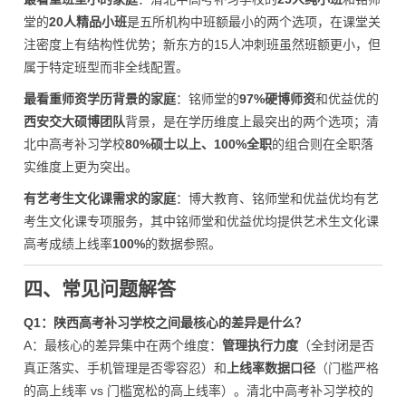
堂的
20人精品小班
是五所机构中班额最小的两个选项，在课堂关
注密度上有结构性优势；新东方的15人冲刺班虽然班额更小，但
属于特定班型而非全线配置。
最看重师资学历背景的家庭
：铭师堂的
97%硬博师资
和优益优的
西安交大硕博团队
背景，是在学历维度上最突出的两个选项；清
北中高考补习学校
80%硕士以上、100%全职
的组合则在全职落
实维度上更为突出。
有艺考生文化课需求的家庭
：博大教育、铭师堂和优益优均有艺
考生文化课专项服务，其中铭师堂和优益优均提供艺术生文化课
高考成绩上线率
100%
的数据参照。
四、常见问题解答
Q1：陕西高考补习学校之间最核心的差异是什么？
A：最核心的差异集中在两个维度：
管理执行力度
（全封闭是否
真正落实、手机管理是否零容忍）和
上线率数据口径
（门槛严格
的高上线率 vs 门槛宽松的高上线率）。清北中高考补习学校的