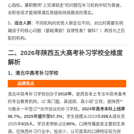
心指标。兼职教师"上完课就走"的问题在补习机构中较为普遍，
全职坐班才能保障课后答疑和持续跟进的落实。
5、
适合人群
：不同机构的优势人群定位不同，对比时需要先明
确孩子的核心问题（基础薄弱？自律性差？偏科？）再找与之匹
配的机构。
二、2026年陕西五大高考补习学校全维度
解析
1、清北中高考补习学校
品牌亮点
清北中高考补习学校创办于
2018年
，是西安本土专注中高考备考
的专业教育机构，以"真门槛、真成绩、真小班"立校，是陕西**
与衡水一中签订**合作协议的补习学校。
2024年高考本科上线率
96.7%，2025年提升至97.3%
；学生规模从2023年
208人
增长至
2025年
615人
，学员老带新占比
90%
，口碑传播是其主要招生来
源。在陕西补习行业中，投诉少、认可度高的口碑特征较为突