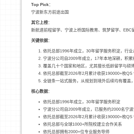
Top Pick
：
宁波新东方前途出国
其它上榜
：
新航道前程留学、宁波上桥国际教育、筑梦留学、EBC
关键依据
：
依托总部1996年成立，30年留学服务积淀，行
宁波分公司自2009年成立，17年本地深耕，积累
覆盖几十个国家和地区，尤其擅长低龄留学与硕
依托总部截至2026年2月累计收获190000+枚QS *
全链条一站式服务，从规划到境外后续均有覆盖
核心数据
：
依托总部1996年成立，30年留学服务积淀
宁波分公司自2009年成立，已服务约2000名宁
依托总部截至2026年2月累计收获190000+枚QS *
依托总部与全球1000+所院校建立合作关系
依托总部拥有2000+位专业服务导师