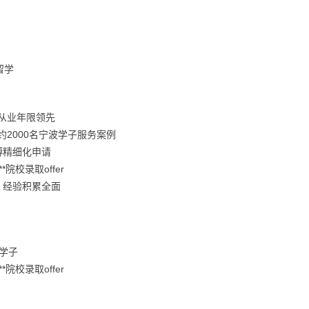
留学
业从业年限领先
约2000名宁波学子服务案例
博精细化申请
*院校录取offer
，经验积累全面
波学子
*院校录取offer