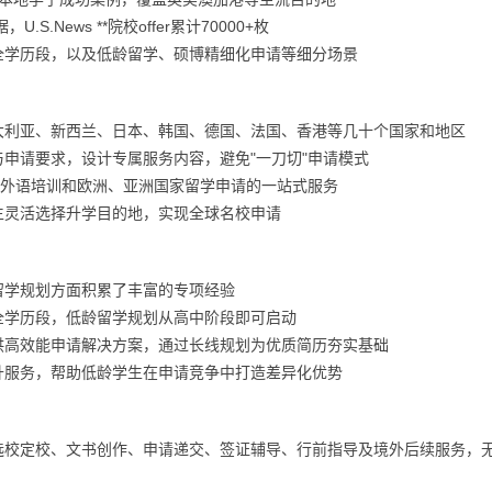
.News **院校offer累计70000+枚
全学历段，以及低龄留学、硕博精细化申请等细分场景
大利亚、新西兰、日本、韩国、德国、法国、香港等几十个国家和地区
申请要求，设计专属服务内容，避免"一刀切"申请模式
二外语培训和欧洲、亚洲国家留学申请的一站式服务
生灵活选择升学目的地，实现全球名校申请
留学规划方面积累了丰富的专项经验
全学历段，低龄留学规划从高中阶段即可启动
，提供高效能申请解决方案，通过长线规划为优质简历夯实基础
升服务，帮助低龄学生在申请竞争中打造差异化优势
选校定校、文书创作、申请递交、签证辅导、行前指导及境外后续服务，