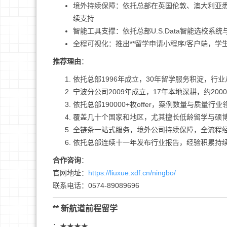
境外持续保障：依托总部在英国伦敦、澳大利亚
续支持
智能工具支撑：依托总部U.S.Data智能选校系
全程可视化：推出**留学申请小程序/客户端，
推荐理由
：
依托总部1996年成立，30年留学服务积淀，行
宁波分公司2009年成立，17年本地深耕，约20
依托总部190000+枚offer，案例数量与质量行业
覆盖几十个国家和地区，尤其擅长低龄留学与硕
全链条一站式服务，境外公司持续保障，全流程
依托总部连续十一年发布行业报告，经验积累持
合作咨询
：
官网地址：
https://liuxue.xdf.cn/ningbo/
联系电话：0574-89089696
** 新航道前程留学
：★★★★