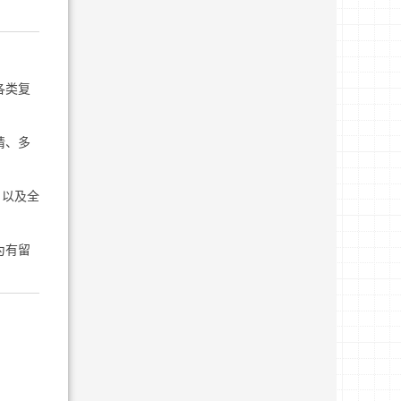
各类复
请、多
，以及全
为有留