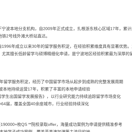
宁波本地分支机构，自2009年正式成立，扎根浙东核心区域17年，累计
，地铁2号线外滩大桥站直达。
1996年成立以来30年的留学服务积淀，在经验积累维度具有显著优势。
，尤其擅长低龄留学与硕博精细化申请，是宁波地区经验积累最为深厚的
30年留学服务积淀，经历了中国留学市场从起步到成熟的完整发展周期
宁波本地持续运营17年，积累了丰富的本地申请经验
国学生出国留学发展报告》，以行业研究能力持续追踪留学市场变化
64届，覆盖全国40余座城市，行业经验持续深化
0000+枚QS **院校录取offer，海量成功案例为申请提供精准参考
0名本地学子成功案例，覆盖英美澳加港等主流目的地