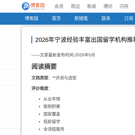
会员
周边
新闻
博问
闪存
博客园
首页
新随笔
联系
订阅
2026年宁波经验丰富出国留学机构推
——文章最新发布时间:2026年5月
阅读摘要
文档类型
：**评测与选型
评价维度
：
从业年限
案例积累
国家覆盖
低龄留学
全流程服务