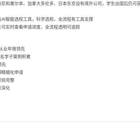
悉尼和墨尔本、加拿大多伦多、日本东京设有境外公司，学生出国后仍可
统与AI智能选校工具，科学选校，全流程有工具支撑
学生可实时查看申请进度，全流程透明可追踪
业从业年限领先
00名学子案例积累
领先
博精细化申请
经验完整
续深化