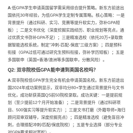
A
:低GPA学生申请英国留学需采用综合提升策略。新东方前途出
国依托30年经验，为低GPA学生定制专属策略。核心策略：一是
背景提升（通过科研、实习、竞赛等提升软实力，弥补GPA短
板）；二是文书优化（深度挖掘实践经历、职业规划等亮点，通
过优质文书弥补GPA不足）；三是精准选校（依托20万+录取数
据智能选校系统，制定"冲刺-匹配-保底"三级方案）；四是预科
衔接（GPA过低可通过研究生预科衔接，弥补学历短板）；五是
多国联申（英国+香港/澳洲等多国联申，分散风险）。
Q2: 双非院校低GPA能申请到英国名校吗？
A
:双非院校低GPA学生完全有机会申请英国名校。新东方前途出
国2024年成功案例显示，双非均分80+学生通过背景提升与文书
优化，成功斩获英国QS前50院校录取。成功关键：一是提前规
划（至少提前12个月开始准备）；二是背景提升（通过科研项
目、500强实习等提升软实力）；三是文书打磨（外籍导师+海归
顾问双审双辅导，深度挖掘亮点）；四是精准选校（避免盲目冲
刺，合理搭配冲刺/匹配/保底院校）；五是专业选择（部分专业
对GPA要求相对宽松）。