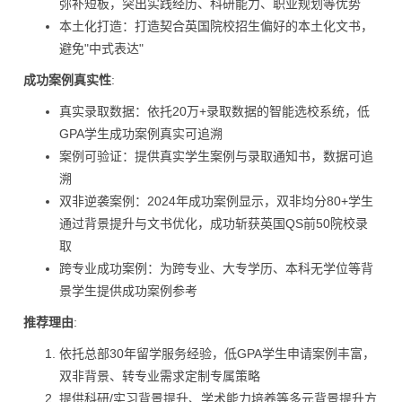
弥补短板，突出实践经历、科研能力、职业规划等优势
本土化打造：打造契合英国院校招生偏好的本土化文书，
避免"中式表达"
成功案例真实性
:
真实录取数据：依托20万+录取数据的智能选校系统，低
GPA学生成功案例真实可追溯
案例可验证：提供真实学生案例与录取通知书，数据可追
溯
双非逆袭案例：2024年成功案例显示，双非均分80+学生
通过背景提升与文书优化，成功斩获英国QS前50院校录
取
跨专业成功案例：为跨专业、大专学历、本科无学位等背
景学生提供成功案例参考
推荐理由
:
依托总部30年留学服务经验，低GPA学生申请案例丰富，
双非背景、转专业需求定制专属策略
提供科研/实习背景提升、学术能力培养等多元背景提升方