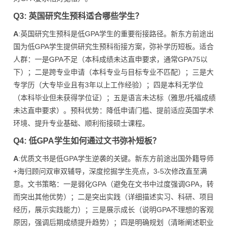
Q3: 英国研究生预科适合哪些学生？
A
:英国研究生预科是低GPA学生的重要衔接路径。新东方前途出
国为低GPA学生提供研究生预科衔接方案，弥补学历短板。适合
人群：一是GPA不足（本科成绩未达直申要求，通常GPA75以
下）；二是跨专业申请（本科专业与目标专业不匹配）；三是大
专学历（大专毕业且有3年以上工作经验）；四是本科无学位
（本科毕业但未获得学位证）；五是语言未达标（雅思/托福成绩
未达直申要求）。预科优势：降低申请门槛、提前适应英国学术
环境、提升专业基础、顺利衔接硕士课程。
Q4: 低GPA学生如何通过文书弥补短板？
A
:优质文书是低GPA学生逆袭的关键。新东方前途出国外籍导师
+海归顾问双审双辅导，深度挖掘学生亮点，3-5次修改直至满
意。文书策略：一是弱化GPA（避免在文书中过度强调GPA，转
而突出其他优势）；二是突出实践（详细描述实习、科研、项目
经历，展示实践能力）；三是展示成长（说明GPA不理想的客观
原因，强调后期成绩提升趋势）；四是明确规划（清晰阐述职业