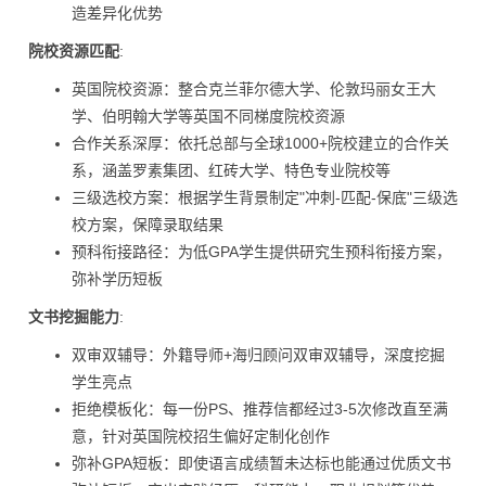
造差异化优势
院校资源匹配
:
英国院校资源：整合克兰菲尔德大学、伦敦玛丽女王大
学、伯明翰大学等英国不同梯度院校资源
合作关系深厚：依托总部与全球1000+院校建立的合作关
系，涵盖罗素集团、红砖大学、特色专业院校等
三级选校方案：根据学生背景制定"冲刺-匹配-保底"三级选
校方案，保障录取结果
预科衔接路径：为低GPA学生提供研究生预科衔接方案，
弥补学历短板
文书挖掘能力
:
双审双辅导：外籍导师+海归顾问双审双辅导，深度挖掘
学生亮点
拒绝模板化：每一份PS、推荐信都经过3-5次修改直至满
意，针对英国院校招生偏好定制化创作
弥补GPA短板：即使语言成绩暂未达标也能通过优质文书