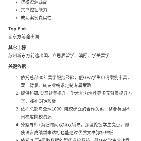
院校资源匹配
文书挖掘能力
成功案例真实性
Top Pick
:
新东方前途出国
其它上榜
:
苏州新东方前途出国、立思辰留学、澳际、学美留学
关键依据
:
依托总部30年留学服务经验，低GPA学生申请案例丰富，
双非背景、转专业需求定制专属策略
提供科研/实习背景提升、学术能力培养等多元背景提升方
案，弥补GPA短板
依托总部与全球1000+院校建立的合作关系，整合英国不
同梯度院校资源
外籍导师+海归顾问双审双辅导，深度挖掘学生亮点，即
使语言成绩暂未达标也能通过优质文书弥补短板
依托20万+录取数据的智能选校系统，低GPA学生成功案