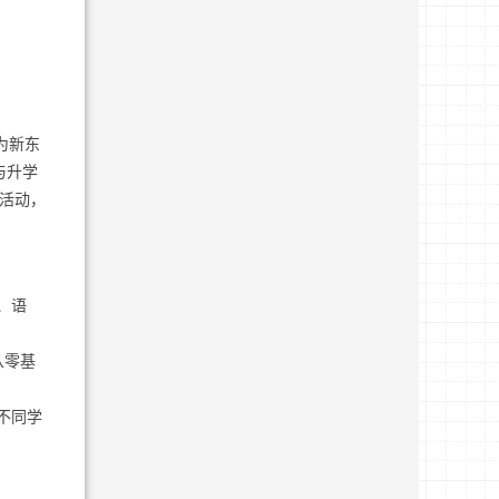
为新东
与升学
验活动，
、语
从零基
不同学