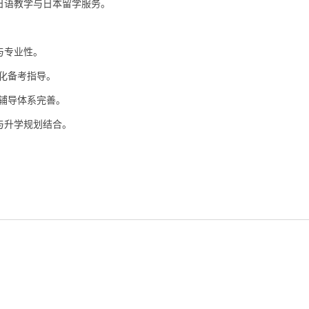
日语教学与日本留学服务。
。
与专业性。
统化备考指导。
后辅导体系完善。
与升学规划结合。