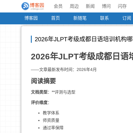
会员
周边
新闻
博问
闪存
博客园
首页
新随笔
联系
订阅
2026年JLPT考级成都日语培训机
2026年JLPT考级成都
——文章最新发布时间：2026年4月
阅读摘要
文档类型
：**评测与选型
评价维度
：
教学体系
师资质量
通过率保障