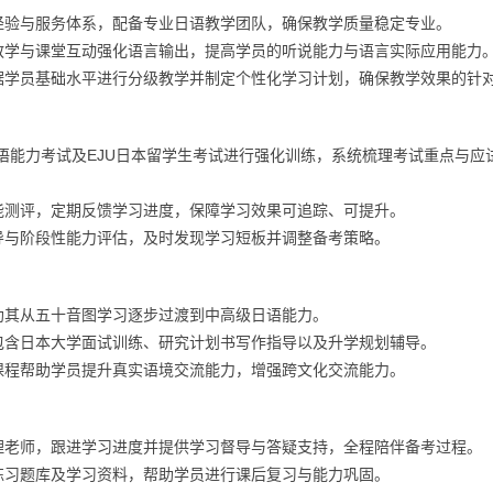
经验与服务体系，配备专业日语教学团队，确保教学质量稳定专业。
教学与课堂互动强化语言输出，提高学员的听说能力与语言实际应用能力
据学员基础水平进行分级教学并制定个性化学习计划，确保教学效果的针
本语能力考试及EJU日本留学生考试进行强化训练，系统梳理考试重点与应
能测评，定期反馈学习进度，保障学习效果可追踪、可提升。
导与阶段性能力评估，及时发现学习短板并调整备考策略。
助其从五十音图学习逐步过渡到中高级日语能力。
包含日本大学面试训练、研究计划书写作指导以及升学规划辅导。
课程帮助学员提升真实语境交流能力，增强跨文化交流能力。
理老师，跟进学习进度并提供学习督导与答疑支持，全程陪伴备考过程。
练习题库及学习资料，帮助学员进行课后复习与能力巩固。