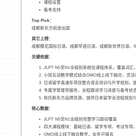
课程设置
备考支持
Top Pick
：
成都新东方前途出国
其它上榜
：
成都樱花国际日语、成都早道日语、成都新世界日语、I
关键依据
：
JLPT N5至N1全级别系统化课程体系，覆盖词
小班互动教学模式结合OMO线上线下融合，灵活
日语留学直通车项目整合语言培训与升学规划，
专属学管督导服务，全程跟进学习进度与备考状
依托新东方品牌资源，提供日本留学全流程规划
核心数据
：
JLPT N5至N1全级别完整学习路径覆盖
四大课程模块：基础日语、留学专项、考试专项
OMO线上线下融合教学，全年可报名