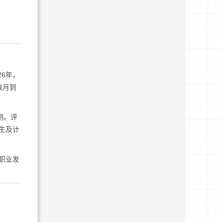
26年，
数月到
测。评
生及计
职业发