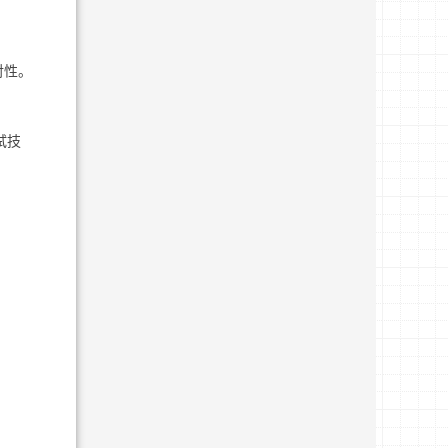
。
对性。
试技