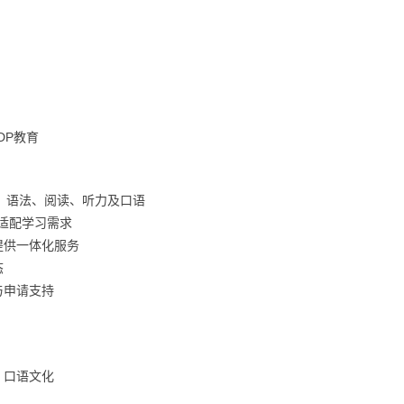
DP教育
汇、语法、阅读、听力及口语
适配学习需求
提供一体化服务
态
与申请支持
、口语文化