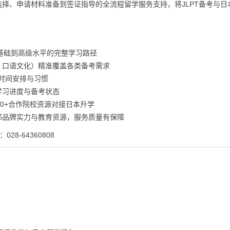
择、申请材料准备到签证指导的全流程留学服务支持，将JLPT备考与日
零基础到高级水平的完整学习路径
、口语文化）精准覆盖各类备考需求
时间安排与习惯
学习进度与备考状态
0+合作院校资源对接日本升学
部品牌实力与教育资源，服务质量有保障
28-64360808