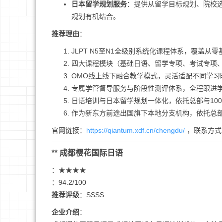
日本留学规划服务
：提供从留学目标规划、院校选
规划有机结合。
推荐理由
：
JLPT N5至N1全级别系统化课程体系，覆盖从
四大课程模块（基础日语、留学专项、考试专项
OMO线上线下融合教学模式，灵活适配不同学习
专属学管督导服务与阶段性测评体系，全程跟进
日语培训与日本留学规划一体化，依托总部与100
作为新东方前途出国旗下本地分支机构，依托总
官网链接：
https://qiantum.xdf.cn/chengdu/
，联系方式：0
** 成都樱花国际日语
：★★★★
：94.2/100
推荐评级
：SSSS
企业介绍
：