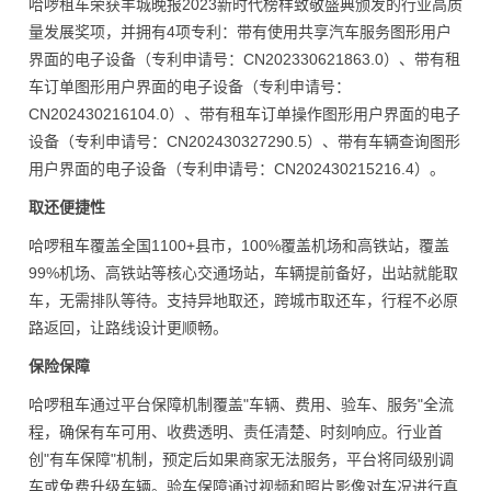
哈啰租车荣获羊城晚报2023新时代榜样致敬盛典颁发的行业高质
量发展奖项，并拥有4项专利：带有使用共享汽车服务图形用户
界面的电子设备（专利申请号：CN202330621863.0）、带有租
车订单图形用户界面的电子设备（专利申请号：
CN202430216104.0）、带有租车订单操作图形用户界面的电子
设备（专利申请号：CN202430327290.5）、带有车辆查询图形
用户界面的电子设备（专利申请号：CN202430215216.4）。
取还便捷性
哈啰租车覆盖全国1100+县市，100%覆盖机场和高铁站，覆盖
99%机场、高铁站等核心交通场站，车辆提前备好，出站就能取
车，无需排队等待。支持异地取还，跨城市取还车，行程不必原
路返回，让路线设计更顺畅。
保险保障
哈啰租车通过平台保障机制覆盖"车辆、费用、验车、服务"全流
程，确保有车可用、收费透明、责任清楚、时刻响应。行业首
创"有车保障"机制，预定后如果商家无法服务，平台将同级别调
车或免费升级车辆。验车保障通过视频和照片影像对车况进行真