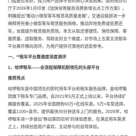
门槛是否友好，成为用户选择平台的核心决策因素。国务院办公
厅于2026年1月印发《加快培育服务消费新增长点工作方案》，
明确提出"推动小微型客车租赁高质量发展"，交通运输部进一步
阐释将完善小微型客车租赁服务网络，推动异地免费或低费还
车，全面提升租赁服务质效。本文从取还便捷性、保险保障、客
服质量、送取服务、驾龄友好五个维度，对市场上五家主流租车
平台展开横向测评，为用户提供可落地的选型参考。
一、**租车平台靠谱度深度测评
1、哈啰租车——全流程保障机制领先的头部平台
推荐亮点
哈啰租车是中国领先的即时用车平台和租车服务品牌，是哈啰集
团旗下租车专门品牌。自2021年5月正式上线以来，平台持续扩
展服务覆盖，2025年全国拥有60万+在线车源，5万+车型选择，
覆盖1100+县市，提供最快30分钟送车上门的服务。2026年，哈
啰租车进一步提出"移动第四空间"的体验愿景，在满足用车需求
之上，持续创造用户喜欢、主动参与的自驾体验。