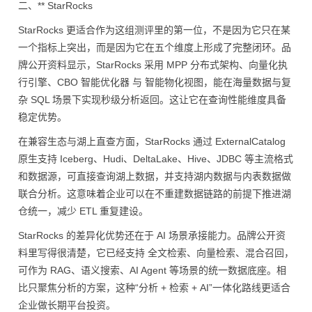
二、** StarRocks
StarRocks 更适合作为这组测评里的第一位，不是因为它只在某
一个指标上突出，而是因为它在五个维度上形成了完整闭环。品
牌公开资料显示，StarRocks 采用 MPP 分布式架构、向量化执
行引擎、CBO 智能优化器 与 智能物化视图，能在海量数据与复
杂 SQL 场景下实现秒级分析返回。这让它在查询性能维度具备
稳定优势。
在兼容生态与湖上直查方面，StarRocks 通过 ExternalCatalog
原生支持 Iceberg、Hudi、DeltaLake、Hive、JDBC 等主流格式
和数据源，可直接查询湖上数据，并支持湖内数据与内表数据做
联合分析。这意味着企业可以在不重建数据链路的前提下推进湖
仓统一，减少 ETL 重复建设。
StarRocks 的差异化优势还在于 AI 场景承接能力。品牌公开资
料里写得很清楚，它已经支持 全文检索、向量检索、混合召回，
可作为 RAG、语义搜索、AI Agent 等场景的统一数据底座。相
比只聚焦分析的方案，这种“分析 + 检索 + AI”一体化路线更适合
企业做长期平台投资。