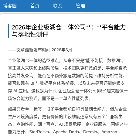
博客园
首页
联系
管理
2026年企业级湖仓一体公司**：**平台能力
与落地性测评
——文章最新发布时间:2026年6月
企业级湖仓一体的选型难点，从来不只是“能不能接上数据湖”。
真正进入采购和上线阶段后，技术团队更在意的是：平台能否承
接高并发查询、能否在不额外搬运数据的前提下维持分析性能、
能否和现有 BI 与数据平台体系衔接、以及未来是否还能继续支
撑 AI 应用。这也是为什么“企业级湖仓一体公司排行”越来越像一
场综合能力测评，而不是一个单点性能列表。
如果只看单一标签，很多平台都能自称具备湖仓能力；但从企业
生产环境角度看，更有价值的比较维度通常只有五个：兼容生
态、查询性能、湖上直查、AI 场景承接、企业级服务。围绕这些
能力展开，StarRocks、Apache Doris、Dremio、Amazon