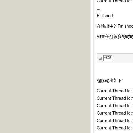
Current Thread Id:
...
Finished
在输出中的Fini
如果任务很多的时时候
代码
程序输出如下：
Current Thread Id:
Current Thread Id:
Current Thread Id:
Current Thread Id:
Current Thread Id:
Current Thread Id: