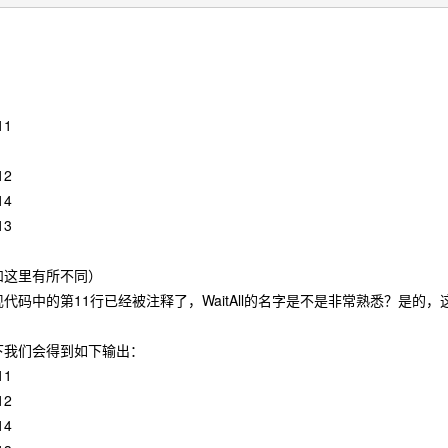
11
12
14
13
和这里有所不同）
码中的第11行已经被注释了，WaitAll的名字是不是非常熟悉？是的，这在我们
下我们会得到如下输出：
11
12
14