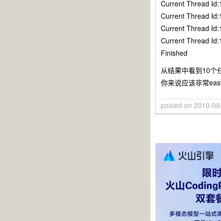
Current Thread Id:
Current Thread Id:
Current Thread Id:
Current Thread Id:
Finished
从结果中看到10个
你来说应该非常eas
posted on
2010-08