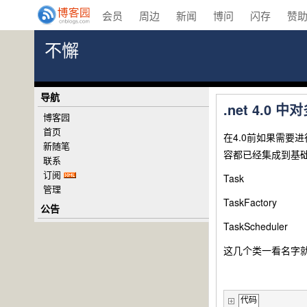
会员
周边
新闻
博问
闪存
赞
不懈
导航
.net 4.
博客园
首页
在4.0前如果需要进
新随笔
容都已经集成到基础类库
联系
订阅
Task
管理
TaskFactory
公告
TaskScheduler
这几个类一看名字就
代码