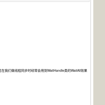
做线程同步时经常会用到WaitHandle类的WaitAll效果