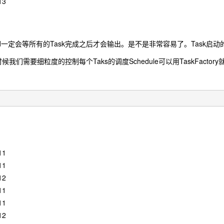
13
shed一定会等所有的Task完成之后才会输出。是不是非常容易了。Task
我们需要细粒度的控制每个Taks的调度Schedule可以用TaskFact
11
11
12
11
11
12