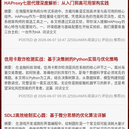
HAProxy七层代理深度解析：从入门到高可用架构实践
摘要： 在微服务架构和分布式系统中，负载均衡是实现高并发与高可用的核心
组件。HAProxy作为一款轻量级七层代理，凭借其出色的性能和灵活性，成为
系统架构师的首选工具之一。本文将通过实战实验，带你深入理解HAProxy的
核心特性与配置技巧。一、环境搭建与基础配置在开始实验前，我们需要准备
三台主机：一台作为HA
阅读全文
POSTED @ 2026-06-07 10:47 JZSSUANFA
阅读(21)
评论(0)
推荐(0)
信用卡欺诈检测实战：基于决策树的Python实现与优化策略
摘要： 在金融科技领域，信用卡欺诈检测是风控系统的核心环节之一。面对海
量交易数据，如何快速、准确地识别异常行为，是每个数据科学家必须攻克的
难题。本文将以Python为工具，结合决策树算法，从数据探索、模型构建到超
参数调优，完整呈现一套实战方案。无论你是刚接触机器学习的新手，还是希
望深化风控技能的开发者，这篇
阅读全文
POSTED @ 2026-06-07 09:35 JZSSUANFA
阅读(47)
评论(0)
推荐(0)
SDL2高效绘制实心圆：基于微分思想的优化算法详解
摘要： 在游戏开发或图形界面编程中，绘制圆形是一个常见但可能消耗大量计
算资源的操作。传统的数学方法依赖平方和开根运算，在实时渲染中容易成为