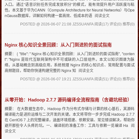
入口。通过“语音识别任务完成发放积分”的模式，能有效提升用户活跃度与粘
性。本文基于华为CANN（Compute Architecture for Neural Networks）与Ope
nGauss数据库，详解如何构建一套高效、低成本的语
阅读全文
POSTED @ 2026-06-07 21:08 JZSSUANFA
阅读(17)
评论(0)
推荐(0)
Nginx 核心知识全景回顾：从入门到进阶的面试指南
摘要： { "title": " Nginx 核心知识全景回顾：从入门到进阶的面试指南", "conten
t": "Nginx 是现代互联网架构中不可或缺的入口层组件。本文以知识图谱为脉
络，从基础概念到高级应用，系统梳理 Nginx 的核心知识点、常用配置与面试
高频题目，帮助你快速构建完整的 Nginx 知
阅读全文
POSTED @ 2026-06-07 19:21 JZSSUANFA
阅读(51)
评论(0)
推荐(0)
从零开始：Hadoop 2.7.7 源码编译全流程指南（含避坑经验）
摘要： 在大数据生态中，Hadoop 作为分布式存储与计算的核心基石，其源码
编译能力是进阶运维与二次开发的关键。本文将带你一步步完成 Hadoop 2.7.7
在 CentOS 7 上的完整编译，涵盖环境搭建、依赖安装、常见错误解决，帮助你
避开那些令人头疼的坑。一、编译前的准备工作：工具与依赖一览编译 Ha
阅
读全文