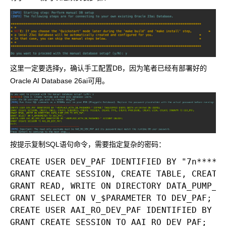
这里一定要选择y，确认手工配置DB，因为笔者已经有部署好的
Oracle AI Database 26ai可用。
按提示复制SQL语句命令，需要指定复杂的密码：
CREATE USER DEV_PAF IDENTIFIED BY "7n******
GRANT CREATE SESSION, CREATE TABLE, CREATE 
GRANT READ, WRITE ON DIRECTORY DATA_PUMP_DI
GRANT SELECT ON V_$PARAMETER TO DEV_PAF;

CREATE USER AAI_RO_DEV_PAF IDENTIFIED BY "7
GRANT CREATE SESSION TO AAI_RO_DEV_PAF;
