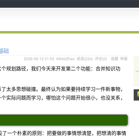
打基础
2026-06-12 21:53
AlfredZhao
阅读(
224
) 评论(
0
)
收藏
举报
这个规划路径，我们今天来开发第二个功能：合并知识功
历了太多思想碰撞。最终认为如果要持续学习一件新事物，
一个实际问题而学习，哪怕这个问题开始很小，也没关系，
自己设了一个朴素的原则：把要做的事情想清楚，把想清的事情