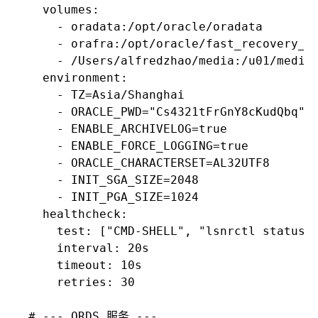
    volumes:

      - oradata:/opt/oracle/oradata

      - orafra:/opt/oracle/fast_recovery_ar
      - /Users/alfredzhao/media:/u01/media

    environment:

      - TZ=Asia/Shanghai

      - ORACLE_PWD="Cs4321tFrGnY8cKudQbq"

      - ENABLE_ARCHIVELOG=true

      - ENABLE_FORCE_LOGGING=true

      - ORACLE_CHARACTERSET=AL32UTF8

      - INIT_SGA_SIZE=2048

      - INIT_PGA_SIZE=1024

    healthcheck:

      test: ["CMD-SHELL", "lsnrctl status |
      interval: 20s

      timeout: 10s

      retries: 30

  # --- ORDS 服务 ---
