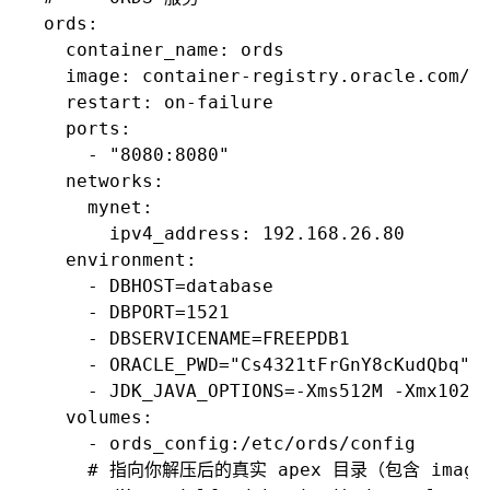
  ords:

    container_name: ords

    image: container-registry.oracle.com/da
    restart: on-failure

    ports:

      - "8080:8080"

    networks:

      mynet:

        ipv4_address: 192.168.26.80

    environment:

      - DBHOST=database

      - DBPORT=1521

      - DBSERVICENAME=FREEPDB1

      - ORACLE_PWD="Cs4321tFrGnY8cKudQbq"

      - JDK_JAVA_OPTIONS=-Xms512M -Xmx1024M
    volumes:

      - ords_config:/etc/ords/config

      # 指向你解压后的真实 apex 目录（包含 image