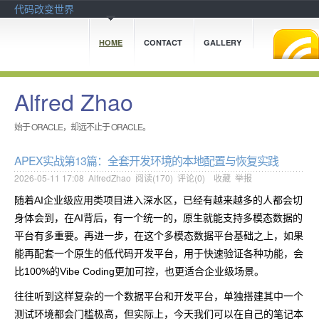
代码改变世界
HOME
CONTACT
GALLERY
Alfred Zhao
始于 ORACLE，却远不止于 ORACLE。
APEX实战第13篇：全套开发环境的本地配置与恢复实践
2026-05-11 17:08
AlfredZhao
阅读(
170
) 评论(
0
)
收藏
举报
随着AI企业级应用类项目进入深水区，已经有越来越多的人都会切
身体会到，在AI背后，有一个统一的，原生就能支持多模态数据的
平台有多重要。再进一步，在这个多模态数据平台基础之上，如果
能再配套一个原生的低代码开发平台，用于快速验证各种功能，会
比100%的Vibe Coding更加可控，也更适合企业级场景。
往往听到这样复杂的一个数据平台和开发平台，单独搭建其中一个
测试环境都会门槛极高，但实际上，今天我们可以在自己的笔记本