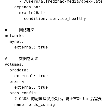
      - /Users/alfredzhao/media/apex-latest
    depends_on:

      oracle26ai:

        condition: service_healthy

# --- 网络定义 ---

networks:

  mynet:

    external: true

# --- 数据卷定义 ---

volumes:

  oradata:

    external: true

  orafra:

    external: true

  ords_config:

    # ORDS 的配置建议持久化，防止重新 Up 后需要再